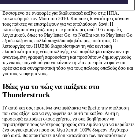
Βασισμένο σε αναφορές για διαδικτυακά καζίνο στις ΗΠΑ,
κυκλοφόρησε τον Μάιο του 2010. Και ποιες δυνατότητες κάνουν
τους παίκτες να επιστρέψουν για να απολαύσουν ξανά; Η
πλατφόρμα συνεργάζεται με περισσότερες από 105 εταιρείες
λογισμικού, όπως το Play'letter Go, το NetEnt και το Play'letter Go,
εξασφαλίζοντας πολλά παιχνίδια υψηλότερης ποιότητας. Οι
λειτουργίες του HUB88 διαχειρίστηκαν τη νέα κεντρική
ελκυστικότητα της νέας συλλογής, ενώ παράλληλα αυξάνουν την
ανανεωμένη γραφική παρουσίαση και προσθέτουν δημιουργικούς
τεχνικούς παιχνιδιού για να κάνουν τη νέα εμπειρία να φαίνεται
φρέσκια και συναρπαστική τόσο για τους παλιούς οπαδούς όσο και
για τους νεοφερμένους.
Ιδέες για το πώς να παίξετε στο
Thunderstruck
Γι' αυτό και σας προτείνω ανεπιφύλακτα να βρείτε την απόλαυση
που σας αξίζει και να εγγραφείτε σε αυτά τα καζίνο. Αυτή η
προσφορά επιτρέπει στους χρήστες να σας βοηθήσουν να
περιστρέψετε τους νεότερους τροχούς στα λιμάνια για να κερδίσετε
ένα συγκεκριμένο ποσό σε λίγα λεπτά, 100% δωρεάν. Λιγότερο
από αυτό, θα αποκτήσετε πλήρη κατανόηση των περισσότερων