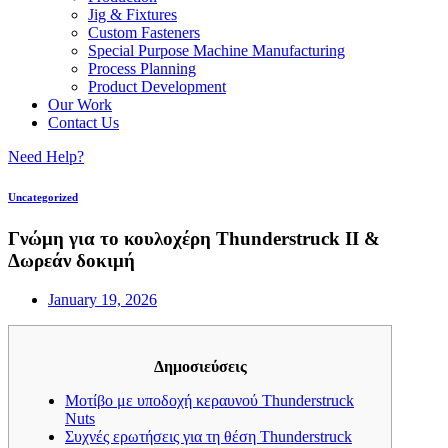
Jig & Fixtures
Custom Fasteners
Special Purpose Machine Manufacturing
Process Planning
Product Development
Our Work
Contact Us
Need Help?
Uncategorized
Γνώμη για το κουλοχέρη Thunderstruck II &
Δωρεάν δοκιμή
January 19, 2026
Δημοσιεύσεις
Μοτίβο με υποδοχή κεραυνού Thunderstruck
Nuts
Συχνές ερωτήσεις για τη θέση Thunderstruck