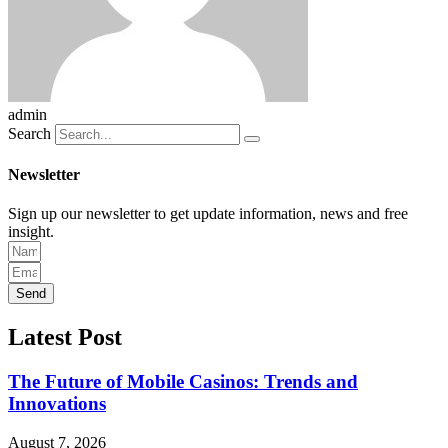
admin
Search
Newsletter
Sign up our newsletter to get update information, news and free
insight.
Send
Latest Post
The Future of Mobile Casinos: Trends and
Innovations
August 7, 2026