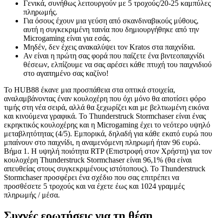
Γενικά, συνήθως λειτουργούν με 5 τροχούς/20-25 καμπύλες
πληρωμής.
Για όσους έχουν μια γεύση από σκανδιναβικούς μύθους,
αυτή η συγκεκριμένη ταινία που δημιουργήθηκε από την
Microgaming είναι για εσάς.
Μηδέν, δεν έχεις ανακαλύψει τον Kratos στα παιχνίδια.
Αν είναι η πρώτη σας φορά που παίζετε ένα βιντεοπαιχνίδι
θέσεων, ελπίζουμε να σας αρέσει κάθε πτυχή του παιχνιδιού
στο αγαπημένο σας καζίνο!
Το HUB88 έκανε μια προσπάθεια στα οπτικά στοιχεία,
αναλαμβάνοντας έναν κουλοχέρη που όχι μόνο θα αποτίσει φόρο
τιμής στη νέα σειρά, αλλά θα ξεχωρίζει και με βελτιωμένη εικόνα
και κινούμενα γραφικά. Το Thunderstruck Stormchaser είναι ένας
εκρηκτικός κουλοχέρης και η Microgaming έχει το νεότερο υψηλό
μεταβλητότητας (4/5). Εμπορικά, δηλαδή για κάθε εκατό ευρώ που
μπαίνουν στο παιχνίδι, η αναμενόμενη πληρωμή ήταν 96 ευρώ.
Βήμα 1. Η υψηλή ποιότητα RTP (Επιστροφή στον Χρήστη) για τον
κουλοχέρη Thunderstruck Stormchaser είναι 96,1% (θα είναι
απευθείας στους συγκεκριμένους ιστότοπους). Το Thunderstruck
Stormchaser προσφέρει ένα σχέδιο που σας επιτρέπει να
προσθέσετε 5 τροχούς και να έχετε έως και 1024 γραμμές
πληρωμής / μέσα.
Συχνές ερωτήσεις για τη θέση