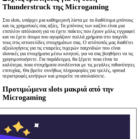
Thunderstruck της Microgaming
Στα slots, υπάρχει μια καθημερινή λίστα με τα διαθέσιμα μπόνους
και τις χρηματικές σας αξίες. Τα μπόνους των καζίνο είναι μια
επιπλέον απόλαυση για να έχετε παίκτες που έχουν μόλις εγγραφεί
και να έχετε άτομα που αγοράζουν πολλά χρήματα στο παιχνίδι
τους στις ιστοσελίδες στοιχημάτων σας. Ο ιστότοπός μας διαθέτει
αξιολογήσεις για τις εταιρείες τυχερών παιχνιδιών που είναι
ιδανικές για στοιχήματα μέσω κινητού, για να σας βοηθήσει να τις
χρησιμοποιήσετε. Για παράδειγμα, θα ξέρετε ποια είναι τα
καλύτερα, ποια στοιχήματα συνδέονται με τις μεγάλες πιθανότητες
επιτυχίας. Θα βρείτε συνήθως πληροφορίες για τρελές, spread
περιστροφές κινήτρων και μπορείτε να απολαύσετε.
Προτιμώμενα slots μακριά από την
Microgaming