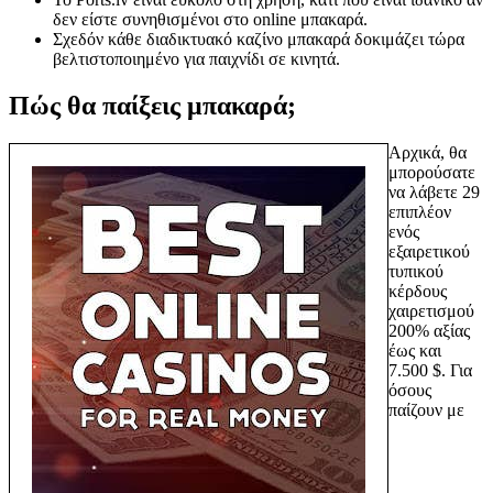
δεν είστε συνηθισμένοι στο online μπακαρά.
Σχεδόν κάθε διαδικτυακό καζίνο μπακαρά δοκιμάζει τώρα
βελτιστοποιημένο για παιχνίδι σε κινητά.
Πώς θα παίξεις μπακαρά;
Αρχικά, θα
μπορούσατε
να λάβετε 29
επιπλέον
ενός
εξαιρετικού
τυπικού
κέρδους
χαιρετισμού
200% αξίας
έως και
7.500 $. Για
όσους
παίζουν με