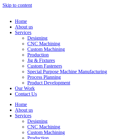
Skip to content
Home
About us
Services
Designing
CNC Machining
Custom Machining
Production
Jig & Fixtures
Custom Fasteners
Special Purpose Machine Manufacturing
Process Planning
Product Development
Our Work
Contact Us
Home
About us
Services
Designing
CNC Machining
Custom Machining
Production