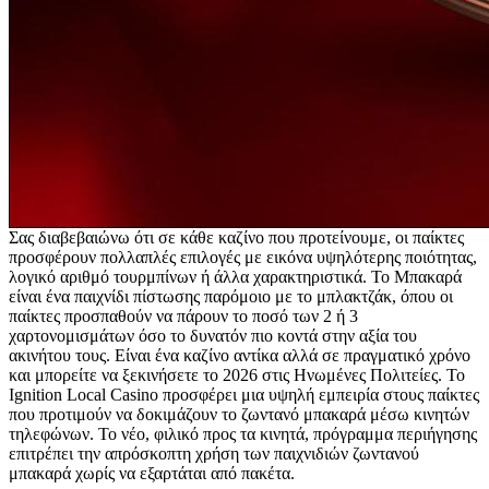
Σας διαβεβαιώνω ότι σε κάθε καζίνο που προτείνουμε, οι παίκτες
προσφέρουν πολλαπλές επιλογές με εικόνα υψηλότερης ποιότητας,
λογικό αριθμό τουρμπίνων ή άλλα χαρακτηριστικά. Το Μπακαρά
είναι ένα παιχνίδι πίστωσης παρόμοιο με το μπλακτζάκ, όπου οι
παίκτες προσπαθούν να πάρουν το ποσό των 2 ή 3
χαρτονομισμάτων όσο το δυνατόν πιο κοντά στην αξία του
ακινήτου τους. Είναι ένα καζίνο αντίκα αλλά σε πραγματικό χρόνο
και μπορείτε να ξεκινήσετε το 2026 στις Ηνωμένες Πολιτείες. Το
Ignition Local Casino προσφέρει μια υψηλή εμπειρία στους παίκτες
που προτιμούν να δοκιμάζουν το ζωντανό μπακαρά μέσω κινητών
τηλεφώνων. Το νέο, φιλικό προς τα κινητά, πρόγραμμα περιήγησης
επιτρέπει την απρόσκοπτη χρήση των παιχνιδιών ζωντανού
μπακαρά χωρίς να εξαρτάται από πακέτα.