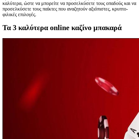
καλύτερα, ώστε να μπορείτε να προσελκύσετε τους οπαδούς και να
προσελκύσετε τους παίκτες που αναζητούν αξιόπιστες, κρυπτο-
φιλικές επιλογές.
Τα 3 καλύτερα online καζίνο μπακαρά