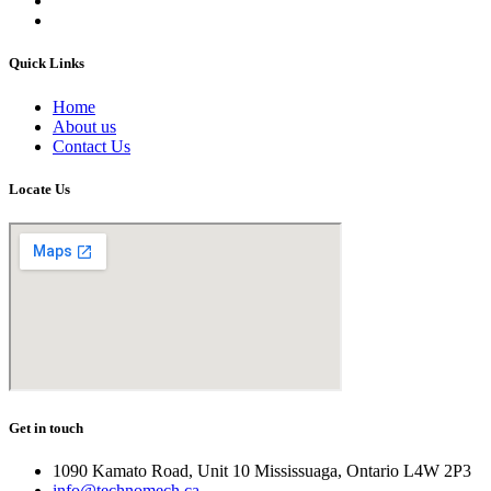
Quick Links
Home
About us
Contact Us
Locate Us
Get in touch
1090 Kamato Road, Unit 10 Mississuaga, Ontario L4W 2P3
info@technomech.ca