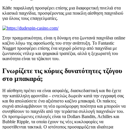
Κάθε παραλλαγή προσφέρει επίσης μια διαφορετική πινελιά στα
κλασικά παιχνίδια, προσφέροντας μια ποικίλη αίσθηση παιχνιδιού
για όλους τους επαγγελματίες.
Στην πραγματικότητα, είναι η δύναμη στα ζωντανά παιχνίδια online
καζίνο λόγω της αφοσίωσής του στην ανάπτυξη. Το Fantastic
Nugget προσφέρει επίσης ένα ισχυρό ρόστερ από παιχνίδια με
ζωντανούς ντίλερ και ψηφιακά τραπέζια, αλλά η ξεχωριστή του
ικανότητα είναι τα τζάκποτ του.
Γνωρίζετε τις κύριες δυνατότητες τζόγου
στο μπακαρά;
Η αίσθηση πρέπει να είναι ασφαλής, διασκεδαστική και θα έχετε
την κατάλληλη φροντίδα – εντελώς δωρεάν κατά την εγγραφή σας
και θα απολαύσετε ένα αξιόπιστο καζίνο μπακαρά. Οι παίκτες
συχνά απολαμβάνουν τη νέα ομοιόμορφη ποιότητα και μπορούν να
συνηθίσουν το παιχνίδι από την τεράστια συλλογή παιχνιδιών του.
Οι προτιμώμενες επιλογές είναι τα Dollars Bandits, Achilles και
Bubble Ripple, τα οποία έχουν τις νέες κυκλοφορίες να
προστίθενται τακτικά. Ο ιστότοπος προσαρμόζεται ιδιαίτερα