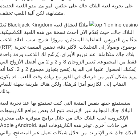
على تجربة لعبة البلاك جاك على عكس الموانئ. تبدو اللعبة الجديدة
متشابهة، لكن آلية اللعب تختلف.
يُعدّ Blackjack Kingdom ملاذًا لعشاق لعبة
البلاك جاك، حيث يُقدّم الآن أحدث نسخة من هذه اللعبة الكلاسيكية.
بدءًا من الدروس التفاعلية للمبتدئين، مرورًا بشرح نسب العائد للاعب
(RTP) بوضوح، وصولًا إلى التحليلات الأكثر دقة، تضمن المنصة تجربة
بلاك جاك متكاملة. عند توزيع الأوراق، يُرشّح لك اللاعب ورقة واحدة
فقط من المجموعة. يُعتبر الزوجان 8 و 2 و 2 من أفضل الأزواج التي
يُمكنك الحصول عليها في البداية. يُنصح بتجاوز مجموع 2 و 2، كما أنه
يزيد بشكل كبير من فرصك في الفوز مع زيادة وقت اللعب. قد يكون
الذهاب إلى الكازينو أمرًا مُرهقًا، ولكن هناك طريقة سهلة للقيام
بذلك.
ستستمتع حينها بنفس المتعة التي كنت تستمتع بها عند تجربة لعبة
البلاك جاك المجانية عبر الإنترنت. تتيح لك بعض مواقع الكازينوهات
الإلكترونية لعب البلاك جاك من خلال برامج متوفرة على متجري
Apple وAndroid. في حالات أخرى، توفر هذه الكازينوهات لعبة
البلاك جاك عبر الإنترنت من خلال شبكات تعمل عبر المتصفح، والتي