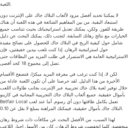
اللعبة.
لا يمكننا تحديد أفضل مزود لألعاب البلاك جاك على الإنترنت دون
استبعاد البقية. من بين المفاهيم الشائعة في هذه اللعبة أن هناك
طريقة للفوز. ولكن، يمكنك تعديل استراتيجياتك بحيث تتناسب جميع
الخيارات مع نتائج رهانك السابقة. لتجنب ذلك، يمكنك البحث عن دليل
شامل حول كيفية الربح في البلاك جاك للحصول على نصائح مفيدة
حول استراتيجية الرهان. إذا كنت تلعب بيدين خفيفتين، فإن
الاستراتيجية العامة هي الاستمرار في طلب المزيد من البطاقات حتى
تصل إلى مجموع 18 كحد أقصى.
لكن لا، إذا كنت ترغب في معرفة المزيد مبكرًا، فتصفح الأقسام
الأخيرة من هذا الدليل. لقد حرصنا على أن تكون اللعبة عادلة من
خلال توفير لعبة بلاك جاك تجريبية عبر الإنترنت بجانب طاولات اللعب
بأموال حقيقية. جميع ألعاب البلاك جاك التجريبية المجانية في كازينو
Betfair Local تعمل بكامل طاقتها دون أي رسوم. أما عند لعب
البلاك جاك بأموال حقيقية، فيمكنك المراهنة بمبلغ لا يقل عن 0.10.
لهذا السبب، من الأفضل البحث عن مكافآت ذات شروط رهان
منخفضة. كلما انخفضت شروط الرهان، كان من الأسهل إجبار اللاعب