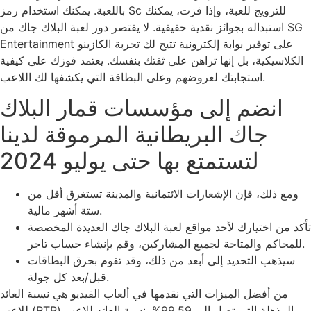
باللعبة. يمكنك استخدام رمز Sc للترويج للعبة، وإذا فزت، يمكنك
استبداله بجوائز نقدية حقيقية. لا يقتصر دور لعبة البلاك جاك من SG
Entertainment على توفير بوابة إلكترونية تتيح لك تجربة الكازينو
الكلاسيكية، بل إنها تراهن على ثقتك بنفسك.
يعتمد فوزك على كيفية
استجابتك لعروضهم وعلى البطاقة التي يكشفها لك اللاعب.
انضم إلى مؤسسات قمار البلاك
جاك البريطانية المرموقة لدينا
لتستمتع بها حتى يوليو 2024
ومع ذلك، فإن الإشعارات الائتمانية والمدينة تستغرق أقل من
ستة أشهر مالية.
تأكد من اختيارك لأحد مواقع لعبة البلاك جاك العديدة المخصصة
للمحاكم والمتاحة لجميع المشاركين، وقم بإنشاء حساب تاجر.
سيذهب التحديد إلى أبعد من ذلك، وقد تقوم بحرق البطاقات
قبل/بعد كل جولة.
من أفضل الميزات التي نقدمها في ألعاب الفيديو هي نسبة العائد
للاعب (RTP) المذهلة التي تصل إلى 99.59%. نسبة العائد للاعب