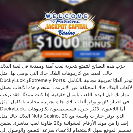
جرّب هذه النصائح لتتمتع بتجربة لعب آمنة وممتعة في لعبة البلاك
جاك. العديد من كازينوهات البلاك جاك التي نوصي بها، مثل
DuckyLuck وExtremely Ports، توفر ألعابًا تجريبية مجانية بالكامل
لألعاب البلاك جاك المختلفة عبر الإنترنت. استخدم هذه الألعاب لصقل
مهاراتك قبل البدء باللعب بأموال حقيقية. إذا كنت مبتدئًا، فقد ترغب
في اختيار كازينو يوفر ألعاب بلاك جاك تجريبية مجانية بالكامل، مثل
DuckyLuck. أما اللاعبون الأكثر خبرة، فسيستمتعون بكازينوهات
البلاك جاك مثل Nuts Casino، الذي يوفر خيارات واسعة مع 20
إصدارًا من مولد الأرقام العشوائية و26 طاولة لعب مباشرة. يضمن
تصميم الموقع سهل الاستخدام للأعضاء سرعة التصفح والوصول إلى