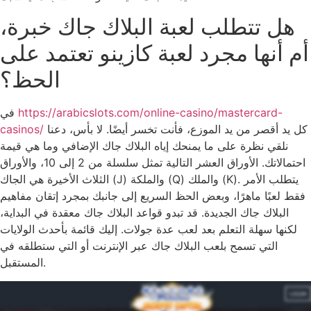
هل تتطلب لعبة البلاك جاك خبرة،
أم أنها مجرد لعبة كازينو تعتمد على
الحظ؟
https://arabicslots.com/online-casino/mastercard-
في
كل يد أقصر من يد الموزع، فأنت تخسر أيضًا. لا بأس، دعنا
casinos/
نلقي نظرة على ما يمنحك إياه البلاك جاك الإضافي وما هي قيمة
احتمالاتك. الأوراق العشر التالية تمثل سلسلة من 2 إلى 10، والأوراق
الثلاث الأخيرة هي الجاك (J) والملكة (Q) والملك (K). يتطلب الأمر
فقط لعبًا ماهرًا، وبعض الحظ السريع إلى جانبك بمجرد إتقان مفاهيم
البلاك جاك الجديدة. قد تبدو قواعد البلاك جاك معقدة في البداية،
لكنها سهلة التعلم بعد لعب عدة جولات. إليك قائمة بأحدث الولايات
التي تسمح بلعب البلاك جاك عبر الإنترنت أو التي ستطلقه في
المستقبل.