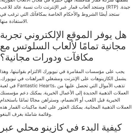
وستجد ألعاب قمار عبر الإنترنت ذات نسبة عائد للاعب (RTP) جيدة.
ستجد أيضًا الشروط والأحكام الخاصة بمكافآتك التي ترغب في
الاستفادة منها.
هل يوفر الموقع الإلكتروني تجربة
مجانية تمامًا لألعاب السلوتس مع
مكافآت ودورات مجانية؟
يجب على مؤسسات المقامرة في نيويورك الالتزام بقوانينها، وهذا
يشمل الكازينوهات على الإنترنت ومشغلي المراهنات في نيويورك.
في لعبة Fantastic Hearts، تذهب الأموال التي تحصل عليها من
العملات الذهبية الجديدة إلى الأعمال الخيرية. يمكنك دعم مؤسستك
الخيرية قبل اللعب أو الانضمام، وستراهن مجانًا تمامًا باستخدام
العملات الذهبية المجانية. يمكنك العثور على لعبة ماكينات القمار هذه
وقائمة شاملة بغرف البنغو.
كيفية البدء في كازينو محلي عبر