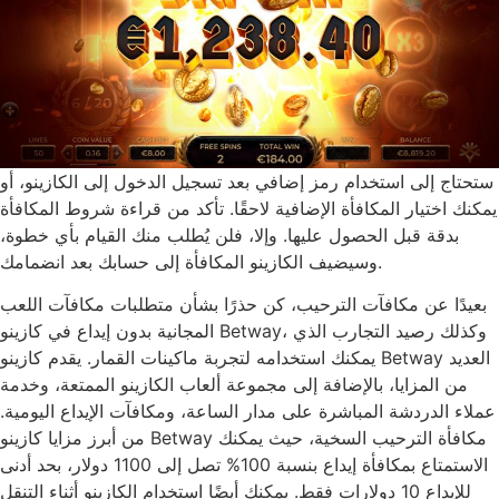
ستحتاج إلى استخدام رمز إضافي بعد تسجيل الدخول إلى الكازينو، أو
يمكنك اختيار المكافأة الإضافية لاحقًا. تأكد من قراءة شروط المكافأة
بدقة قبل الحصول عليها. وإلا، فلن يُطلب منك القيام بأي خطوة،
وسيضيف الكازينو المكافأة إلى حسابك بعد انضمامك.
بعيدًا عن مكافآت الترحيب، كن حذرًا بشأن متطلبات مكافآت اللعب
المجانية بدون إيداع في كازينو Betway، وكذلك رصيد التجارب الذي
يمكنك استخدامه لتجربة ماكينات القمار. يقدم كازينو Betway العديد
من المزايا، بالإضافة إلى مجموعة ألعاب الكازينو الممتعة، وخدمة
عملاء الدردشة المباشرة على مدار الساعة، ومكافآت الإيداع اليومية.
من أبرز مزايا كازينو Betway مكافأة الترحيب السخية، حيث يمكنك
الاستمتاع بمكافأة إيداع بنسبة 100% تصل إلى 1100 دولار، بحد أدنى
للإيداع 10 دولارات فقط. يمكنك أيضًا استخدام الكازينو أثناء التنقل