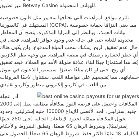
عبر تطبيق Betway Casino للهواتف المحمولة.
تلتزم مواقع المراهنات التي نحتاجها بمعايير مثل قانون خصوصية
المستهلك في كاليفورنيا (CCPA)، مما يعني التزامًا بحماية خصوصية
بيانات العملاء. وبالنظر إلى المزايا المذكورة، يتضح أن المخاطر
محدودة للغاية حتى في حالة عدم وجود حوافز للمراهنة. فحتى في
حال عدم تحقيق الربح، يمكنك سحب المبلغ المدفوع، ولن يكون هناك
أي خطر لخسارة رصيدك في منصة المراهنة. من وجهة نظر الكازينو،
يُعد هذا استثمارًا جيدًا لبناء علاقة طويلة الأمد مع العملاء. فبعد تحقيق
أي ربح، حتى لو كان مبلغًا صغيرًا، سيستمر اللاعبون في تمويل
حساباتهم، مما يُشجعهم على مواصلة اللعب. سنتناول لاحقًا الفروقات
بين اللعب في كازينو إلكتروني متطور وكازينو تقليدي.
أدر عجلة
المكافآت واحصل على فرصة الفوز بمكافأة مطابقة تصل إلى 2000
جنيه إسترليني. الحد الأقصى للإيداع 100000 جنيه إسترليني، وحدود
تحويل المكافأة مماثلة لحدود الإيداعات الحالية (حتى 250 جنيهًا
إسترلينيًا)، وشروط الرهان 65 ضعفًا، وتطبق الشروط والأحكام
الكاملة. 18 عامًا فأكثر فقط. شروط الرهان 65 ضعفًا. للحصول على