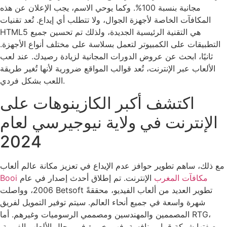
مجانية بنسبة 100%. وكما يوحي الاسم، يجب الإعلان عن هذه
المكافآت الخاصة لأجهزة الجوال، ولا تتطلب أي إيداع. تُعد تقنيات
HTML5 هي التقنية الرئيسية الجديدة، ولذلك تم تحسين جميع
التطبيقات على الكمبيوتر لتعمل بسلاسة على مختلف أنواع الأجهزة.
ثانيًا، ابحث عن عروض الدورات المجانية لزيادة رصيدك.
عند لعب
الألعاب عبر الإنترنت، تُعد قوالب المواقع ضرورية لأنها تُغير طريقة
اللعب بشكل فردي.
اكتشف أكبر الكازينوهات على
الإنترنت في ولاية نيوجيرسي لعام
2024
مع ذلك، ساهم تطوير حوافز عدم الإيداع في تعزيز مكانة عالم ألعاب
Booi مكافآت المغرب
الإنترنت. تم إطلاق أحدث إصدار في عام
2006، وواصلت Betsoft تطوير العديد من ألعاب الفيديو، محققةً
شهرة واسعة في جميع أنحاء العالم. سيتم توفير التمويل لفريق
المصممين والمهندسين ومصممي الرسوميات وغيرهم. أما RTG،
بصفتها شركة قمار منافسة، فهي خبيرة في مجال الألعاب الفورية،