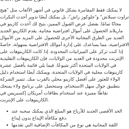
لا يمكنك فقط المقامرة بشكل قانوني في أشهر الألعاب مثل "هيج
تراوت سبلاش" و"جلوكوز راش"، بل يمكنك أيضًا تدوير أحدث البكرات
مجانًا تمامًا. بفضل عرض القبول المميز، يتيح لك أحدث كازينو في
ماريلاند الحصول على أموال افتراضية مجانية. يقدم الكازينو الجديد
العديد من الطرق المجانية الأخرى للحصول على المزيد من الأموال
الافتراضية، مما يساعدك على إدارة أموالك الافتراضية بسهولة، خاصةً
إذا كنت تركز على الميزانيات المحدودة. إذا كانت الكازينوهات على
الإنترنت محدودة في العديد من الولايات، فإن الكازينوهات التقليدية
في الولايات المتحدة أكثر شيوعًا. فيما يلي قائمة بأفضل عشرة
كازينوهات محلية في الولايات المتحدة، ويمكنك أيضًا استخدام دليل
الولاء للعثور على أفضل كازينو محلي بالقرب منك. تتميز الشركة
بتطبيق جوال سهل الاستخدام، وستحصل على برنامج ولاء يمنحك
نقاطًا مميزة عند استخدام بطاقات أمريكان إكسبريس في
الكازينوهات على الإنترنت.
الحد الأقصى الجديد للأرباح هو المبلغ الذي يمكنك سحبه عند
دفع مكافأة الإيداع بدون إيداع.
اللفة المجانية هي نوع من المكافآت الإضافية التي تقدمها