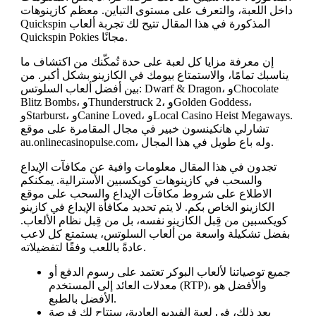
داخل اللعبة، والتعرف على مستوى التباين. معظم كازينوهات
Quickspin المذكورة في هذا المقال تتيح لك تجربة ألعاب
Quickspin Pokies مجانًا.
إن معرفة مزايا كل لعبة على حدة تُمكّنك من اكتشاف ما
يناسبك تمامًا، والاستمتاع بيومك في الكازينو بشكل أكبر. من
بين أفضل ألعاب السلوتس: Dwarf & Dragon، وChocolate
Blitz Bombs، وThunderstruck 2، وGolden Goddess،
وStarburst، وCanine Loved، وLocal Casino Heist Megaways.
تشارلي هانكينسون خبير في مجال المقامرة على موقع
au.onlinecasinopulse.com، وله باع طويل في هذا المجال.
تجدون في هذا المقال معلومات وافية عن مكافآت الإيداع
والسحب في كازينوهات كويكسبين الأسترالية. يمكنكم
الاطلاع على شروط مكافآت الإيداع والسحب على موقع
الكازينو الخاص بكم. لا يتم تحديد مكافأة الإيداع في كازينو
كويكسبين من قِبل الكازينو نفسه، بل من قِبل نظام الألعاب.
بفضل تشكيلة واسعة من ألعاب السلوتس، يستمتع كل لاعب
عادةً باللعب وفقًا لتفضيلاته.
جميع توصياتنا لألعاب البوكر تعتمد على رسوم الدفع أو
معدلات العائد إلى المستخدم (RTP)، والأفضل هو
الأفضل بالطبع.
بعد ذلك، في لعبة الفيديو العادية، ستتاح لك فرصة