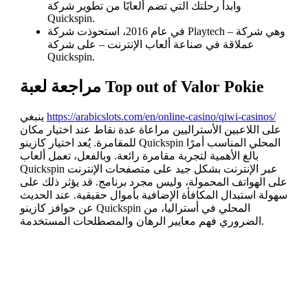
وابدأ رحلتك التي تضم ألعابًا من تطوير شركة
Quickspin.
في عام 2016، استحوذت شركة Playtech – وهي شركة
عملاقة في صناعة ألعاب الإنترنت – على شركة
Quickspin.
مراجعة لعبة Top out of Valor Pokie
https://arabicslots.com/en/online-casino/qiwi-casinos/
ينبغي
على اللاعبين الأستراليين مراعاة عدة نقاط عند اختيار مكان
للمقامرة. يُعد اختيار كازينو Quickspin المحلي المناسب أمرًا
بالغ الأهمية لتجربة مقامرة رائعة. وبالفعل، تعمل ألعاب
Quickspin عبر الإنترنت بشكل جيد على متصفحات الإنترنت
على الهواتف المحمولة، وليس مجرد برنامج. قد يؤثر ذلك على
سهولة استبدال المكافأة الإضافية بأموال حقيقية. عند الحديث
عن حوافز كازينو Quickspin المحلي في أستراليا، من
الضروري فهم معايير الرهان والمصطلحات المستخدمة.