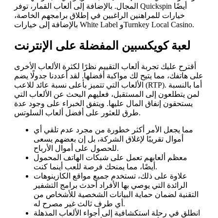
المجال.
بالإضافة إلى ألعاب القمار، توفر Quickspin أيضًا
خيارات للمراهنين الراغبين في إطلاق برامجهم الخاصة،
بالإضافة إلى خيارات White Label وTurnkey Local Casino.
لعبة كويكسبين المفضلة على الإنترنت
أقترح عليك تجربة ألعاب التقييم نظرًا لكثرة الألعاب الأخرى
على هاتفك، مما يتيح لك مواكبة أفضلها. لقد أعددنا جدولًا يضم
الألعاب التي تتميز بأعلى نسبة عائد للاعب (RTP). أما بالنسبة
لمن يتطلعون إلى المستقبل، فعليهم البحث عن الألعاب التي
يستحقون إنفاق المال عليها. ويتفق الخبراء على وجود عدة
طرق للعثور على أفضل ألعاب السلوتس.
مما يجعل الأمر أكثر خطورة من مجرد عدم تلقي أي
أموال تقريبًا لإغلاق الشركة، بل إن بعضهم يسعى
للحصول على أموال الأرباح.
معظم ألعابهم تعمل على شبكات الهاتف المحمول
أيضًا، مما يمنحك فرصة للعب أينما كنت.
علاوة على ذلك، تستخدم جميع مواقع الكازينوهات
الرائدة التي يوصي بها الأفراد أحدث برامج التشفير
التقنية لضمان حماية البيانات الشخصية للأشخاص من
أي طرف ثالث غير مصرح له.
انطلق في رحلة استكشافية إلى أجواء الألعاب المذهلة