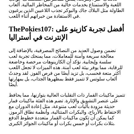
اللعبة والاستمتاع بخدمات خالية من المخاطر المالية. ألعاب
الطاولة مثل البلاك جاك والبوكر تجذب اللاعبين الذين يرغبون
في الاستفادة من خبراتهم أثناء اللعب.
ThePokies107: أفضل تجربة كازينو على
الإنترنت في أستراليا
نضمن وصول العديد من النصائح المصرفية، بالإضافة إلى
معالجة سريعة وآمنة للمعاملات، مما يمنحك تجربة لعب
سلسة وإيجابية. نؤكد أن الكازينوهات مرخصة وخاضعة
للرقابة، مما يوفر بيئة لعب آمنة. هذه الميزات لا تجعل اللعب
أكثر متعة فحسب، بل تزيد أيضًا من فرص الفوز. لقد وجدتُ
ألعاب سلوتس لا تتميز فقط بمظهرها الجذاب، بل بمهارتها
أيضًا.
تتميز ماكينات القمار ذات التقلبات العالية بتوازنها، مما يحافظ
على عنصر التشويق والإثارة. تضم هذه الفئة ماكينات قمار
حديثة مزودة بآليات لعب متنوعة، مثل إعادة الدوران مع
الاحتفاظ بالأرباح، والبكرات المتتالية، وأنظمة نطاق الرموز.
كما يمكن أن تكون ماكينات القمار متعددة خطوط الدفع
بثلاث بكرات أو خمس بكرات أو ماكينات الجوائز الكبرى.