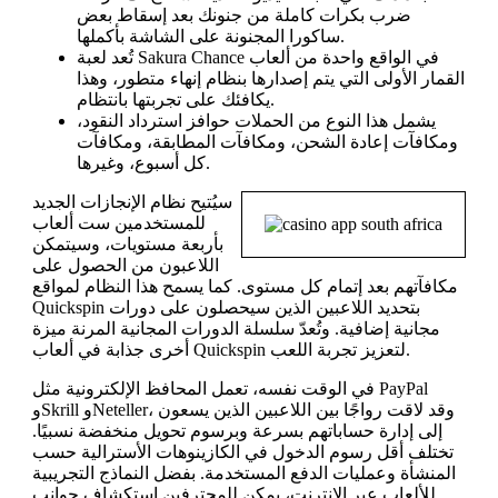
ضرب بكرات كاملة من جنونك بعد إسقاط بعض
ساكورا المجنونة على الشاشة بأكملها.
تُعد لعبة Sakura Chance في الواقع واحدة من ألعاب
القمار الأولى التي يتم إصدارها بنظام إنهاء متطور، وهذا
يكافئك على تجربتها بانتظام.
يشمل هذا النوع من الحملات حوافز استرداد النقود،
ومكافآت إعادة الشحن، ومكافآت المطابقة، ومكافآت
كل أسبوع، وغيرها.
سيُتيح نظام الإنجازات الجديد
للمستخدمين ست ألعاب
بأربعة مستويات، وسيتمكن
اللاعبون من الحصول على
مكافآتهم بعد إتمام كل مستوى. كما يسمح هذا النظام لمواقع
Quickspin بتحديد اللاعبين الذين سيحصلون على دورات
مجانية إضافية. وتُعدّ سلسلة الدورات المجانية المرنة ميزة
أخرى جذابة في ألعاب Quickspin لتعزيز تجربة اللعب.
في الوقت نفسه، تعمل المحافظ الإلكترونية مثل PayPal
وSkrill وNeteller، وقد لاقت رواجًا بين اللاعبين الذين يسعون
إلى إدارة حساباتهم بسرعة وبرسوم تحويل منخفضة نسبيًا.
تختلف أقل رسوم الدخول في الكازينوهات الأسترالية حسب
المنشأة وعمليات الدفع المستخدمة. بفضل النماذج التجريبية
للألعاب عبر الإنترنت، يمكن للمحترفين استكشاف جوانب