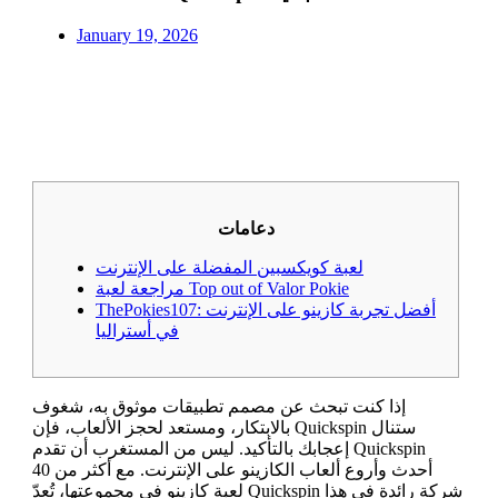
January 19, 2026
دعامات
لعبة كويكسبين المفضلة على الإنترنت
مراجعة لعبة Top out of Valor Pokie
ThePokies107: أفضل تجربة كازينو على الإنترنت
في أستراليا
إذا كنت تبحث عن مصمم تطبيقات موثوق به، شغوف
بالابتكار، ومستعد لحجز الألعاب، فإن Quickspin ستنال
إعجابك بالتأكيد. ليس من المستغرب أن تقدم Quickspin
أحدث وأروع ألعاب الكازينو على الإنترنت. مع أكثر من 40
لعبة كازينو في مجموعتها، تُعدّ Quickspin شركة رائدة في هذا