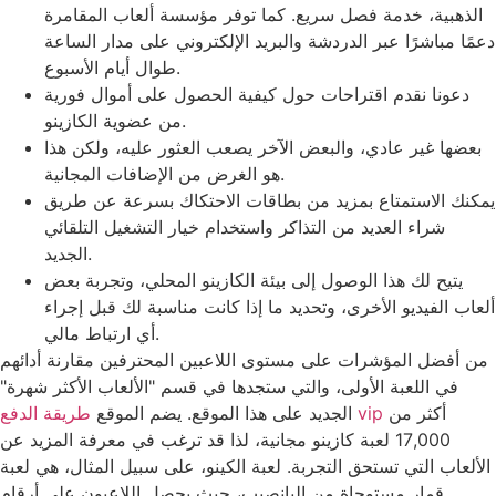
الذهبية، خدمة فصل سريع. كما توفر مؤسسة ألعاب المقامرة
دعمًا مباشرًا عبر الدردشة والبريد الإلكتروني على مدار الساعة
طوال أيام الأسبوع.
دعونا نقدم اقتراحات حول كيفية الحصول على أموال فورية
من عضوية الكازينو.
بعضها غير عادي، والبعض الآخر يصعب العثور عليه، ولكن هذا
هو الغرض من الإضافات المجانية.
يمكنك الاستمتاع بمزيد من بطاقات الاحتكاك بسرعة عن طريق
شراء العديد من التذاكر واستخدام خيار التشغيل التلقائي
الجديد.
يتيح لك هذا الوصول إلى بيئة الكازينو المحلي، وتجربة بعض
ألعاب الفيديو الأخرى، وتحديد ما إذا كانت مناسبة لك قبل إجراء
أي ارتباط مالي.
من أفضل المؤشرات على مستوى اللاعبين المحترفين مقارنة أدائهم
في اللعبة الأولى، والتي ستجدها في قسم "الألعاب الأكثر شهرة"
أكثر من
طريقة الدفع vip
الجديد على هذا الموقع. يضم الموقع
17,000 لعبة كازينو مجانية، لذا قد ترغب في معرفة المزيد عن
الألعاب التي تستحق التجربة. لعبة الكينو، على سبيل المثال، هي لعبة
قمار مستوحاة من اليانصيب، حيث يحصل اللاعبون على أرقام