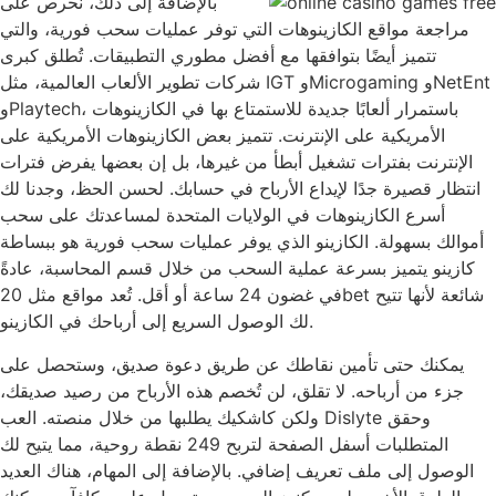
بالإضافة إلى ذلك، نحرص على
مراجعة مواقع الكازينوهات التي توفر عمليات سحب فورية، والتي
تتميز أيضًا بتوافقها مع أفضل مطوري التطبيقات. تُطلق كبرى
شركات تطوير الألعاب العالمية، مثل IGT وMicrogaming وNetEnt
وPlaytech، باستمرار ألعابًا جديدة للاستمتاع بها في الكازينوهات
الأمريكية على الإنترنت. تتميز بعض الكازينوهات الأمريكية على
الإنترنت بفترات تشغيل أبطأ من غيرها، بل إن بعضها يفرض فترات
انتظار قصيرة جدًا لإيداع الأرباح في حسابك. لحسن الحظ، وجدنا لك
أسرع الكازينوهات في الولايات المتحدة لمساعدتك على سحب
أموالك بسهولة. الكازينو الذي يوفر عمليات سحب فورية هو ببساطة
كازينو يتميز بسرعة عملية السحب من خلال قسم المحاسبة، عادةً
في غضون 24 ساعة أو أقل. تُعد مواقع مثل 20bet شائعة لأنها تتيح
لك الوصول السريع إلى أرباحك في الكازينو.
يمكنك حتى تأمين نقاطك عن طريق دعوة صديق، وستحصل على
جزء من أرباحه. لا تقلق، لن تُخصم هذه الأرباح من رصيد صديقك،
ولكن كاشكيك يطلبها من خلال منصته. العب Dislyte وحقق
المتطلبات أسفل الصفحة لتربح 249 نقطة روحية، مما يتيح لك
الوصول إلى ملف تعريف إضافي. بالإضافة إلى المهام، هناك العديد