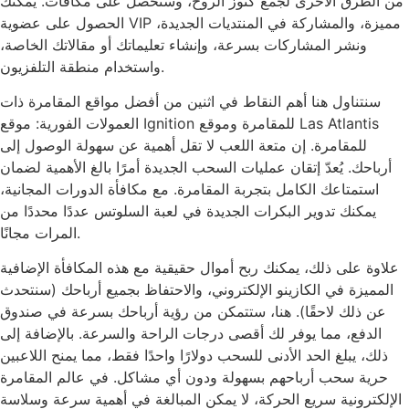
من الطرق الأخرى لجمع كنوز الروح، وستحصل على مكافآت. يمكنك
الحصول على عضوية VIP مميزة، والمشاركة في المنتديات الجديدة،
ونشر المشاركات بسرعة، وإنشاء تعليماتك أو مقالاتك الخاصة،
واستخدام منطقة التلفزيون.
سنتناول هنا أهم النقاط في اثنين من أفضل مواقع المقامرة ذات
العمولات الفورية: موقع Ignition للمقامرة وموقع Las Atlantis
للمقامرة. إن متعة اللعب لا تقل أهمية عن سهولة الوصول إلى
أرباحك. يُعدّ إتقان عمليات السحب الجديدة أمرًا بالغ الأهمية لضمان
استمتاعك الكامل بتجربة المقامرة. مع مكافأة الدورات المجانية،
يمكنك تدوير البكرات الجديدة في لعبة السلوتس عددًا محددًا من
المرات مجانًا.
علاوة على ذلك، يمكنك ربح أموال حقيقية مع هذه المكافأة الإضافية
المميزة في الكازينو الإلكتروني، والاحتفاظ بجميع أرباحك (سنتحدث
عن ذلك لاحقًا). هنا، ستتمكن من رؤية أرباحك بسرعة في صندوق
الدفع، مما يوفر لك أقصى درجات الراحة والسرعة. بالإضافة إلى
ذلك، يبلغ الحد الأدنى للسحب دولارًا واحدًا فقط، مما يمنح اللاعبين
حرية سحب أرباحهم بسهولة ودون أي مشاكل. في عالم المقامرة
الإلكترونية سريع الحركة، لا يمكن المبالغة في أهمية سرعة وسلاسة