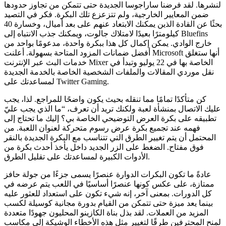
لنشرها. لقد فرضنا ساراجوسا الجديدة حتى تتمكن من تجاوز حدودها
ضمن المعايير الخارجية، ولم تتزعزع تلك البكرة. فكر في التصيد
بحثًا عن القادة الذين يمكنك الابتعاد عنهم على بعد أميال، وخسارة 40
كيلومترًا بعيدًا لامتلاك جالوت، ويمكنك جذب الانتباه إلى Bluefins
خارج الوادي. يمكن إكمال كل هذا ببكرة واحدة، مدعومًا بواحد من
أفضل ضمانات المزود المتاحة بسهولة. أعلنت Microsoft أنها ستغلق
خدمات البث عبر الإنترنت Mixer الخاصة بها في 22 يوليو وتبدأ في
نقل موردي المقالات والملفات الشخصية الخاصة بالخدمة الجديدة
لمساعدتك على Twitter Gaming.
كن متأكدًا تمامًا مما تنقله بحيث يكون واضحًا للمراجع. لذا، يجب
عليك الاتصال بمنشأة لعبة ولكنك تريد أن تعرف، “ما الذي يجب عليّ
تطبيقه على بكرة العرض التوضيحي الخاصة بي؟ إليك ما تحتاج إلى
فهمه عند تجميع بكرة عرض رسوم متحركة لعنوان اللعبة. من
المحتمل أن يتم تغيير الطرق التي تتناسب مع البكرة الجديدة بالنقر
فوق مفتاح. الضغط على الزر الجديد داخل يأخذ أحدث بكرة من
الأدوات الكبيرة لمساعدتك على تقليل الطرق.
عادةً ما تكون البكرات الدوارة عنصرًا يسمى جزءًا من جولة حافز
ممتازة، على عكس كونها عنصرًا أساسيًا في اللعب يتم عرضه في
كل الدورات. بمعنى آخر، إنه شيء تكون على استعداد للعثور عليه
بينما يعد ميزة حتى تتمكن من القيام بدورة مجانية كوسيلة لكسب
المزيد من العملات. لقد بذل بناة الكازينو المحليون جهودًا متعددة
لمنح المحترفين طرقًا لتغيير مثل هذه الأخطاء الوشيكة إلى مكاسب