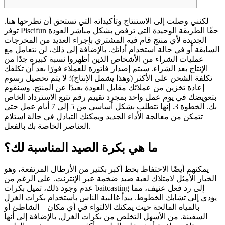
لكنني وصلت إلى الاستنتاج وتأكيداته التي تستحق أن نطرحها هنا.
توفر Piscifun حقًا الطريقة الوحيدة التي ترفض بشكل مباشر العودة
الجديدة لأي منتج قام فيه المشتري بإجراء العديد من المخرجات
السابقة أو في حالة استخدام أداتك. بالإضافة إلى ذلك، لن نتعامل مع
عمليات الشراء من الأشخاص الذين أظهروا نسبة كبيرة جدًا من
الإنتاج بعد الشراء. سيتم إصدار فاتورة للعملاء فورًا بعد أن تكلفك
تكلفة الشحن على الأكثر (وهذا يشمل الإنتاج)؛ لا يتم تحصيل رسوم
إعادة تخزين من عملائك مقابل العودة بعيدًا عن المنتج.
وسنقوم
بتعويضك في يوم عمل واحد بمجرد تقييم رقم تتبع الاسترداد الخاص
بك. الخطوة 3. إنها تتطلب بشكل أساسي من 5 إلى 7 أيام عمل حتى
تتمكن من معالجة الأداء الجديد ويمكنك التبادل في حالة استلام
العناصر الخاصة بك بالفعل.
ما هي بكرة الصيد المناسبة لك؟
يمكنهم أيضًا الاحتفاظ بخط أكبر بكثير من الأرطال المرتفعة، وهو
الخيار الأمثل لامتلاك لعبة صيد ضخمة عبر الإنترنت. على الرغم من
عدم وجود ذلك، تميل بكرات baitcasting إلى رد فعل عنيف، مما
يؤدي إلى تشابك الخطوط. يبدأ غالبية الناس باستخدام بكرات الغزل
بالمياه المالحة حيث يمكنك الالتواء في أي مكان – الشاطئ أو
السفينة. من الأسهل التخلص من بكرات الغزل, بالإضافة إلى أنها