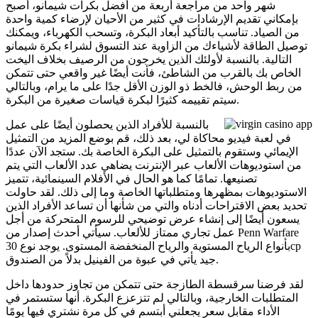
شهر واحد من مراجعة أربعة من أفضل بكرات شيمانو، أصبح
بإمكاني تقديم الإرشادات في كثير من الأحيان لإرضاء كمية واحدة
من الصياد. تناسب بالتأكيد أبعاد البكرة، وتسحب الكهرباء، ويمكنك
توصيل الطاقة لأشياءك من الزاوية عند التسوق لشراء بكرة شيمانو
التالية. بالنسبة لأولئك الذين يخرجون من الرصيف بخلاف اليخت
الخاص بك بالقرب من الشاطئ، فأنت أيضًا غير واقعي حتى تتمكن
من ربط الوحش، فالخط ذو الوزن الأقل جدًا على ما يرام، وبالتالي
سيتم تقييمه كثيرًا لبكرة قياسات صغيرة من البكرة.
بالنسبة للأفراد الذين يحصلون أيضًا على عمل
في لعبة فيديو محاكاة لي، بعد ذلك، قم بوضع المزيد من التمثيل
الإيمائي وستقوم بالتمثيل على البكرة الخاصة بك. ستجد الآن عددًا
من استوديوهات الألعاب عبر الإنترنت يضاهي عدد الألعاب التي يتم
تصنيعها. تمامًا كما هو الحال في الأفلام السينمائية، تتميز
الاستوديوهات بمظهرها ومتطلباتها الخاصة وما إلى ذلك. لقد حاولت
تحديد بعض الاقتراحات أدناه والتي من شأنها أن تساعد الأفراد الذين
يسعون أيضًا إلى إنشاء عرض توضيحي للرسوم المتحركة من أجل
عمل تجاري ممتاز للألعاب. سيأتي أحدث إصدار من Penn Warfare
بأنواع الرياح المستوية والرياح المنخفضة المستوى. يوجد نوع 30cp
جيد يأتي في عبوة من الفينيل بدلاً من الصندوق.
لقد فرضنا سرقسطة الطازجة حتى تتمكن من تجاوز حدودها داخل
المتطلبات الخارجية، وبالتالي لم تتزعزع البكرة. أنها ستستمر في
الأداء مقابل سعر يجعلني أبتسم في كل مرة نشتري فيها يومًا