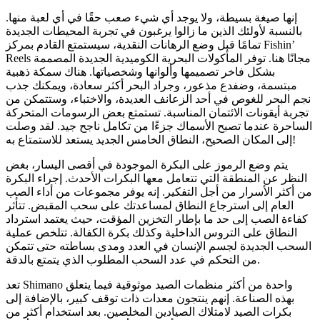
إنها صيغة بسيطة، ولا يوجد أي شيء صعب حقًا في أي لعبة منها.
بالنسبة لأولئك الذين ما زالوا يرغبون في تجربة المحيطات الجديدة
تمامًا قبل وضع الرهانات النقدية، سيستمتع القادم بمركز Fishin’
Reels مجانًا هنا. توفر المأكولات البحرية الكوميدية الجديدة المصممة
بشكل فاخر تصميمها وألوانها وشخصياتها. هناك سمكة ذهبية
مبتسمة، وضفدع مذعور، وجراد البحر أكثر سعادة، ويمكنك جذب
نجم البحر للغوص في أحد الزعانف العديدة، والاختباء، وستتمكن من
تجربة أيقونات الائتمان المناسبة. تستمتع بعض الرسومات المتحركة
الساحرة عندما تصبح الأسماك جزءًا من تكامل ناجح جيد. لقد وصلت
إلى المكان الصحيح، النطاق الخامس الجديد يستعد للاستمتاع به!
يتم وضع الرموز على البكرة الموجودة في أقصى اليسار، بغض
النظر عن المنطقة التي تتعامل معها البكرات الأحدث. إجراء البكرة
من أكثر الأسرار من أجل التفكير. إنه يوفر مجموعات من أداء الصب
العام إلى استرجاع النطاق لمساعدتك على سحب المقبض. تتأثر
كفاءة الصب إلى حد ما بإطار التخزين المؤقت، حيث يعتمد استرداد
النطاق على التروس الداخلية وكذلك بكرة الكفالة. تتلخص عملية
السحب الجديدة لجسم الإنسان في العدد ومدى بساطته حتى تتمكن
من التحكم في عدد السحب المطلوب الذي يتمتع بالدقة.
تعد Shimano واحدة من أكثر منظمات الصيد موثوقية فيما يتعلق
بهذه الصناعة. إنهم ينتجون معدات ذات توقف كبير، بالإضافة إلى
بكرات الصيد لامتلاك الصيادين المخلصين. بعد استخدام أكثر من