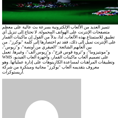
تتميز العديد من الألعاب الإلكترونية بسرعة بث عالية على معظم
متصفحات الإنترنت على الهواتف المحمولة. لا تحتاج إلى تنزيل أي
تطبيق للاستمتاع بهذه الألعاب. لذا، بدلاً من القول إن ماكينات القمار
على الإنترنت تميل إلى ذلك، فقد تم اختصارها إلى كلمة "بوكرز". من
بين ألعابهم الشائعة: "العبقري من أونصة"، و"زيوس"،
و"مونتيزوما"، و"ثروة قوس قزح"، و"زيوس ألف"، وغيرها. تعمل
WMS على تصميم ألعاب ماكينات القمار، وأجهزة ألعاب الفيديو،
وتطبيقات المراهنات لمساعدة الكازينوهات على إدارة عملياتها. وهو
معروف بتقديمه ألعاب "بوكرز" مجانية ومبتكرة من شركة
أريستوكرات.