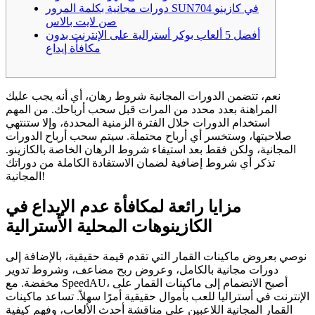
دورات مجانية بكلمة المرور SUN704 في كازينو
صن لايت بالاس
أفضل 5 ألعاب بوكر أسترالية على الإنترنت بدون
مكافأة إيداع
نعم، تتضمن الدورات المجانية شروط رهان، أي أنه يجب عليك
المراهنة بعدد محدد من المرات قبل سحب أرباحك. من المهم
استخدام الدورات خلال الفترة الزمنية المحددة، وإلا ستنتهي
صلاحيتها، وستخسر أي أرباح محتملة. سيتم سحب أرباح الدورات
المجانية، ولكن فقط بعد استيفاء شروط الرهان الخاصة بالكازينو.
تذكر أي شروط إضافية لضمان الاستفادة الكاملة من دوراتك
المجانية!
مزايا رائعة لمكافأة عدم الإيداع في
الكازينوهات المحلية الأسترالية
نوصي بعروض ماكينات القمار التي تقدم قيمة حقيقية، بالإضافة إلى
دورات مجانية بالكامل، وعروض ربح مضاعف، وشروط تدوير
مخفضة. مع SpeedAU، أصبح الانضمام إلى ماكينات القمار على
الإنترنت في أستراليا للعب بأموال حقيقية أمرًا سهلاً. تساعد ماكينات
القمار المجانية اللاعبين على مناقشة أحدث الألعاب، وفهم كيفية