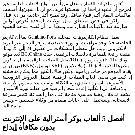
تُعتبر ماكينات القمار بالفعل من أشهر أنواع الألعاب، لذا من غير
المرجح أن نشهد تراجعًا في شعبيتها قريبًا. مع ازدياد شهرتها، أصبحت
ماكينات القمار أكثر قبولًا ثقافيًا، وقد تُصبح أكثر جاذبية من ذي قبل.
ولكن في بعض المناطق، مثل الولايات المتحدة، تُفرض قوانين
صارمة ضد ماكينات القمار، مما يمنعها من أن تُصبح متاحة للجميع.
بما أن كازينو Gambino Ports يعمل بنظام الكازينوهات المحلية
الخاصة، فلا توجد مراهنات أو توزيعات نقدية. يتوفر الدعم عبر البريد
الإلكتروني، ويتم حل معظم المشكلات في غضون 24 إلى 25 يومًا.
يُعد موقع BC.Online منصة رائعة للمقامرة بالعملات الرقمية، حيث
يقبل العملات الرقمية مثل بيتكوين (BTC)، وإيثيريوم (ETH)، وبنك
بي إن بي (BNB)، وريبل (XRP)، ولايتكوين (LTC)، وغيرها الكثير. لا
يقدم الموقع مراهنات رياضية، ولكن هناك الكثير مما يمكن مناقشته
إذا كنت من محبي ألعاب العملات الرقمية. تشمل العروض الترويجية
الأسبوعية استرداد نقدي يوم الثلاثاء، ولفات مجانية يوم الأربعاء،
بالإضافة إلى إمكانية إعادة شحن الرصيد في عطلة نهاية الأسبوع.
ستجد خدمة دردشة مباشرة متاحة على مدار الساعة، تتميز بسرعة
الاستجابة، وستحصل على إجابات مفيدة من وكلاء حقيقيين – وليس
برامج آلية.
أفضل 5 ألعاب بوكر أسترالية على الإنترنت
بدون مكافأة إيداع