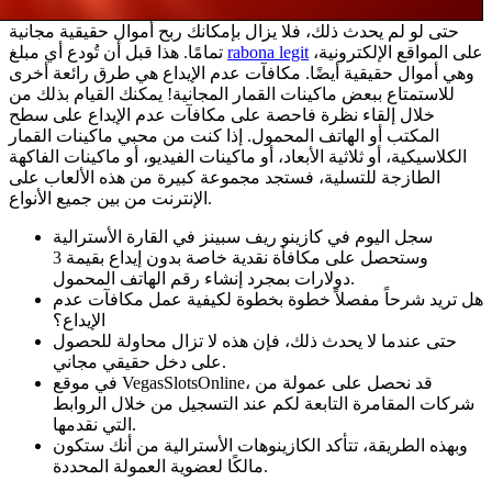
حتى لو لم يحدث ذلك، فلا يزال بإمكانك ربح أموال حقيقية مجانية
على المواقع الإلكترونية،
rabona legit
تمامًا. هذا قبل أن تُودع أي مبلغ
وهي أموال حقيقية أيضًا. مكافآت عدم الإيداع هي طرق رائعة أخرى
للاستمتاع ببعض ماكينات القمار المجانية! يمكنك القيام بذلك من
خلال إلقاء نظرة فاحصة على مكافآت عدم الإيداع على سطح
المكتب أو الهاتف المحمول. إذا كنت من محبي ماكينات القمار
الكلاسيكية، أو ثلاثية الأبعاد، أو ماكينات الفيديو، أو ماكينات الفاكهة
الطازجة للتسلية، فستجد مجموعة كبيرة من هذه الألعاب على
الإنترنت من بين جميع الأنواع.
سجل اليوم في كازينو ريف سبينز في القارة الأسترالية
وستحصل على مكافأة نقدية خاصة بدون إيداع بقيمة 3
دولارات بمجرد إنشاء رقم الهاتف المحمول.
هل تريد شرحاً مفصلاً خطوة بخطوة لكيفية عمل مكافآت عدم
الإيداع؟
حتى عندما لا يحدث ذلك، فإن هذه لا تزال محاولة للحصول
على دخل حقيقي مجاني.
في موقع VegasSlotsOnline، قد نحصل على عمولة من
شركات المقامرة التابعة لكم عند التسجيل من خلال الروابط
التي نقدمها.
وبهذه الطريقة، تتأكد الكازينوهات الأسترالية من أنك ستكون
مالكًا لعضوية العمولة المحددة.