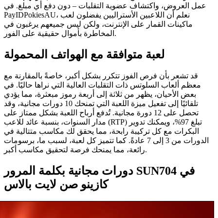
عمل العروض، واكتشاف عضوية التقلبات – دون دفع أي مبلغ. في
PayIDPokiesAU، نعلم أن اللاعبين الأستراليين يفضلون لعب
ماكينات القمار على الإنترنت، ولكن ليس جميعهم يرغبون في
المخاطرة بأموال حقيقية على الفور.
لعبة متوافقة مع الهواتف المحمولة
قد تشعر بأن فرص الفوز تتكرر بشكل أكبر، خاصةً بالمقارنة مع
معظم ألعاب السلوتس ذات التقلبات العالية التي نراها حاليًا. في
بعض الأحيان، يظهر من ثلاثة إلى أربعة رموز مبعثرة، مما يؤدي
تلقائيًا إلى تفعيل ميزة اللعبة التي تمنحك 10 دورات مجانية، وقد
تحصل على 12 دورة مجانية. تُدفع أرباح اللعبة بشكل ممتاز على
مدار السنوات، بنسبة عائد للاعب (RTP) تبلغ 97%، ويمكنك تدوير
البكرات مع كل تركيبة رابحة، مما يحقق لك مكاسب متتالية في
الدورات من 3 إلى 7 عادةً. كما تتميز كل لعبة، لسبب ما، برسومات
رائعة، مما يمنحك فرصة لتحقيق مكاسب أكبر.
دورات مجانية بكلمة المرور SUN704 في
كازينو صن لايت بالاس