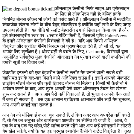
ऑनलाइन कैसीनो सिर्फ साइन-अप प्रोत्साहन
के लिए ही लोकप्रिय नहीं हैं; बल्कि इनके
नियमित बोनस ऑफ़र भी लोगों को पसंद आते हैं। ऑनलाइन कैसीनो में मल्टीहैंड
ब्लैकजैक खेलना लोगों के बीच बेहद लोकप्रिय है क्योंकि यहाँ सभी के लिए जगह
उपलब्ध होती है। यह वीडियो स्लॉट बेहतरीन ढंग से डिज़ाइन किया गया है और
इसे अंतरराष्ट्रीय स्तर पर 5-स्टार रेटिंग मिली है, जिसकी पुष्टि PokerNews
के हमारे ऑनलाइन कैसीनो विशेषज्ञों ने की है। यदि आप किसी अधिकृत
विक्रेता और सुरक्षित गेमिंग सिस्टम को प्राथमिकता देते हैं, तो जी हाँ, यह
आपके लिए सुरक्षित है। धोखाधड़ी से बचने के लिए, Casinority विशेषज्ञों द्वारा
अनुमोदित सर्वश्रेष्ठ मुफ़्त कैसीनो ऑनलाइन गेम प्रदान करने वाली कंपनियों की
हमारी सूची पर विचार करें।
जैकपॉट इन्फर्नो को एक बेहतरीन कैसीनो स्लॉट गेम बनाने वाली सबसे बड़ी
खासियत इसके बार-बार मिलने वाले अतिरिक्त राउंड हैं। इसमें आपको जैकपॉट
डाइविंग मॉडर्न बोनस और फ्री ट्विस्ट बोनस भी मिलेगा। किसी भी कैसीनो में
आवेदन करने के बाद, आप तुरंत असली पैसे वाला ऑनलाइन टेबल गेम खेलना
शुरू कर सकते हैं। अगर आप पैसे नहीं निकालते हैं, तो भुगतान आपके बैंक खाते
में जमा हो सकता है। बस एक आसान प्रक्रिया अपनाकर और सही गेम चुनकर,
आप अपनी कमाई बढ़ा सकते हैं।
आप गेम को मॉडिफाई करना चुन सकते हैं, लेकिन अगर आप अपग्रेड नहीं करते
हैं, तो गेम का अनुभव और कार्यक्षमता आमतौर पर सीमित हो जाती है। आज, वे
एक के बाद एक नए घरेलू पोर्ट लॉन्च करते रहेंगे और आप कई प्रोग्रामों में लॉटरी
गेम खेल सकेंगे, क्योंकि यह एक प्रमुख स्थानीय कैसीनो कंटेंट विक्रेता है। कुछ