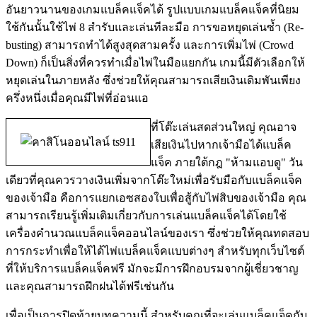
อันยาวนานของเกมแบล็คแจ็คได้ รูปแบบเกมแบล็คแจ็คที่นิยม
ใช้กันนั้นใช้ไพ่ 8 สำรับและเล่นทีละมือ การขอหยุดเล่นซ้ำ (Re-
busting) สามารถทำได้สูงสุดสามครั้ง และการเพิ่มไพ่ (Crowd
Down) ก็เป็นสิ่งที่ควรทำเมื่อไพ่ในมือแยกกัน เกมนี้มีตัวเลือกให้
หยุดเล่นในภายหลัง ซึ่งช่วยให้คุณสามารถเสียเงินเดิมพันเพียง
ครึ่งหนึ่งเมื่อคุณมีไพ่ที่อ่อนแอ
ที่โต๊ะเล่นสดส่วนใหญ่ คุณอาจ
เสียเงินไปหากเจ้ามือได้แบล็ค
แจ็ค ภายใต้กฎ "ห้ามแอบดู" วัน
เดียวที่คุณควรวางเงินเพิ่มจากโต๊ะใหม่เพื่อรับมือกับแบล็คแจ็ค
ของเจ้ามือ คือการแยกเอซสองใบเพื่อสู้กับไพ่สิบของเจ้ามือ คุณ
สามารถเรียนรู้เพิ่มเติมเกี่ยวกับการเล่นแบล็คแจ็คได้โดยใช้
เครื่องคำนวณแบล็คแจ็คออนไลน์ของเรา ซึ่งช่วยให้คุณทดสอบ
การกระทำเพื่อให้ได้ไพ่แบล็คแจ็คแบบต่างๆ สำหรับทุกเว็บไซต์
ที่ให้บริการแบล็คแจ็คฟรี มักจะมีการฝึกอบรมจากผู้เชี่ยวชาญ
และคุณสามารถฝึกฝนได้ฟรีเช่นกัน
เพื่อเป็นการปิดท้ายบทความนี้ สำหรับคุณที่จะเล่นแบล็คแจ็คกับ