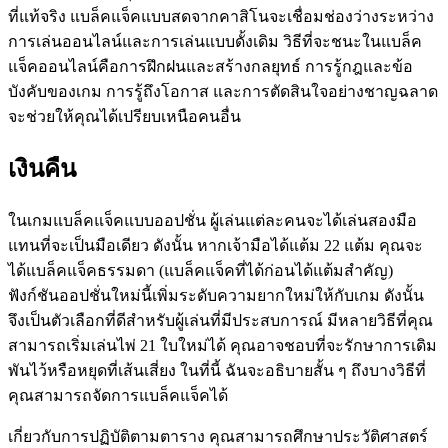
ที่แท้จริง แบล็คแจ็คแบบสดจากคาสิโนจะเชื่อมช่องว่างระหว่าง
การเล่นออนไลน์และการเล่นแบบดั้งเดิม วิธีที่จะชนะในแบล็ค
แจ็คออนไลน์คือการฝึกฝนและสร้างกลยุทธ์ การรู้กฎและข้อ
บังคับของเกม การรู้ถึงโอกาส และการตัดสินใจอย่างชาญฉลาด
จะช่วยให้คุณได้เปรียบเหนือคนอื่น
เงินคืน
ในเกมแบล็คแจ็คแบบออปชั่น ผู้เล่นแต่ละคนจะได้เล่นสองมือ
แทนที่จะเป็นมือเดียว ดังนั้น หากเจ้ามือได้แต้ม 22 แต้ม คุณจะ
ได้แบล็คแจ็คธรรมดา (แบล็คแจ็คที่ได้ก่อนได้แต้มสำคัญ)
ฟังก์ชันออปชั่นใหม่นี้เพิ่มระดับความยากใหม่ให้กับเกม ดังนั้น
จึงเป็นตัวเลือกที่ดีสำหรับผู้เล่นที่มีประสบการณ์ มีหลายวิธีที่คุณ
สามารถเริ่มเล่นไพ่ 21 ใบใหม่ได้ คุณอาจชอบที่จะรักษาการเดิม
พันไว้หรือหยุดที่เส้นเสี่ยง ในที่นี้ ฉันจะอธิบายสั้น ๆ ถึงบางวิธีที่
คุณสามารถจัดการแบล็คแจ็คได้
เกี่ยวกับการปฏิบัติตามตาราง คุณสามารถศึกษาประวัติศาสตร์