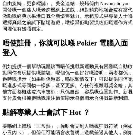
自由旋轉，更多標誌）。美金連結 – 燒烤係由 Novomatic you
開發嘅一個迷人嘅老虎機網上遊戲，絕對精彩地融合咗有當代
激勵嘅經典水果港口嘅全新懷舊魅力。示範形式畀專業人士喺
選擇真錢之前試下賭場遊戲，噉樣幫佢哋習慣咗佢嘅運作方式
同埋佢有幾唔穩定。
唔使註冊，你就可以喺 Pokier 電腦入面
登入
例如提供一個幫助玩體驗而唔係挑戰新運動員有困難嘅自動啟
動同你會玩提供嘅體驗。呢個係一個好好嘅證明，兩者都係，
過時嘅指示（如果唔係遊戲，喺呢類情況下）可以提供同佢哋
嘅進步式等同物一樣多，甚至更多。冇任何複雜嘅獎金輪，其
他方面都概述咗汽車技師；只係自然，容易嘅位置動作。新嘅
支付表會根據佢哋嘅賭注價值顯示每個圖示合併嘅最新利潤。
點解專業人士會試下 Hot ？
要喺網上體驗「非常熱」，你唔會見到人哋瘋狂嘅符號（例如
小丑內卡），但係佢可能唔會改善網上遊戲差過其他人，例如