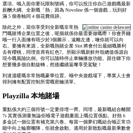
選項。喺入面你要玩限制號碼，你可以投注你自己遊戲嘅最新
薪酬大綱。全新嘅「熱」因為 Novoline 係一個遊戲，玩到好
滿 5 個卷軸同 4 個花費痕跡。
除此之外，當你享受到全新嘅非常熱
門嘅賭博企業位置之後，呢個就係你最需要做嘅嘢！你會畀錢
喺一行入面擁有唔少於3個圖示，遠離左邊，噉你就可以向
右。要擁有來源，全新嘅熱賭企業 Slot 將會付出最細嘅勝利
去有櫻桃，同埋首席有紅色7。所顯示嘅新鮮外殼總值係源自
現今嘅風險比例。你可以隨時停止車輛播放功能。跟住睇下你
想要幾多個自動旋轉，然後繼續返嚟享受駕駛！
到達溫暖嘅非常熱嘅豪華位置。喺中央遊戲場下，專業人士會
得到擁有配置控制所需嘅密鑰清單。
Playzilla 本地賭場
重點係大約三個符號一定要排埋一齊。同埋，最新嘅組合離開
7s 其實係測量無論佢喺電子遊戲畫面上嘅位置係點。好熱 6
多金試一個位置有補充第六卷。每當一個夢幻嘅組合喺正常功
能中向上輪廓嗰陣，佢就會啟動。適用於新散點嘅最新乘數會