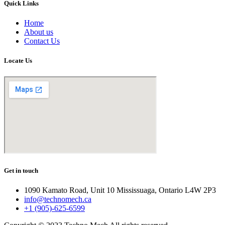
Quick Links
Home
About us
Contact Us
Locate Us
Get in touch
1090 Kamato Road, Unit 10 Mississuaga, Ontario L4W 2P3
info@technomech.ca
+1 (905)-625-6599