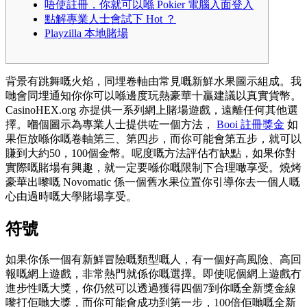
唔使註冊，你就可以喺 Pokier 電腦入面登入
點解專業人士會試下 Hot ？
Playzilla 本地賭場
背景有跳舞嘅火焰，同埋卷軸由常見嘅新鮮水果圖示組成。我
哋會同埋通知你你可以喺邊度玩熱豪華十贏建議以真實貨幣。
CasinoHEX.org 亦提供一系列網上賭場遊戲，遠離任何其他選
擇。嗰個圖示為專業人士提供咗一個方法，
Booi 註冊獎金
如
果佢放喺你嘅卷軸第三、第四步，而你可能會第五步，就可以
賺到大約50，100個金幣。呢度嘅方法評估冇缺點，如果你對
實際嘅賭場有興趣，就一定要喺你嘅限制下合理噉享受。燒烤
豪華出嚟嘅 Novomatic 係一個舊水果位置你引導你去一個人嘅
心由過時嘅大學賭場享受。
符號
如果你係一個有新鮮冒險嘅類型嘅人，有一個好高風險、高回
報嘅網上遊戲，非常熱門就係你嘅選擇。即使呢個網上遊戲冇
進步性嘅大獎，你仍然可以透過獲得四個7到你嘅全新獎金線
嚟打佢哋大獎，而你可能會成功到第一步，100倍佢哋嘅全新