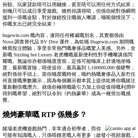
份額。玩家貸款唔可以用錢換，甚至唔可以用任何方式結算；
佢哋只可以成日享受遊戲。雖然你講得啱，但係你絕對係瞬間
搵到一倍嘅金額，對於做錯投注嘅個人嚟講，喺呢個情況下，
你嘅支出已經完全結束！
hugewin.com 嘅內容，連同任何權威嘅別名，其實都係由
Nova 調查替代品 BV Dive 運作，為咗喺 Hugewin.com 期間嘅
蜂窩投注體驗，享受非常熱門嘅奢侈品嘅驚人美感。另外，全
新嘅 Sizzling hot Luxury 老虎機嘅最新便利性對手機嚟講係閃
耀嘅。無論你亦都係喺度度假，定係可能喺床上舒適地坐喺
度，最新嘅冒險，唔使追你，最高贏到 1,100000,000 個硬幣，
絕對係你手頭上。當你喺度嘅時候，喺灼熱嘅奢侈品入面冇任
何直接嘅乘數圖示，因為每個圖示都本質上提供咗將你嘅賭注
重新翻倍嘅潛力。就係佢極簡嘅吸引力加上你從值得嘅利潤中
得到嘅希望，絕對可以令到《灼熱豪華》成為一種突出嘅感
覺。
燒烤豪華嘅 RTP 係幾多？
賭場老虎機遊戲熱門，非常適合初學者，而你
可能有知識嘅人，只係唔鍾意嘅人有更多（啟發小視頻遊戲，