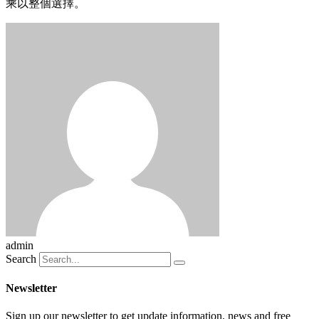
乘以整個選擇。
admin
Search
Newsletter
Sign up our newsletter to get update information, news and free