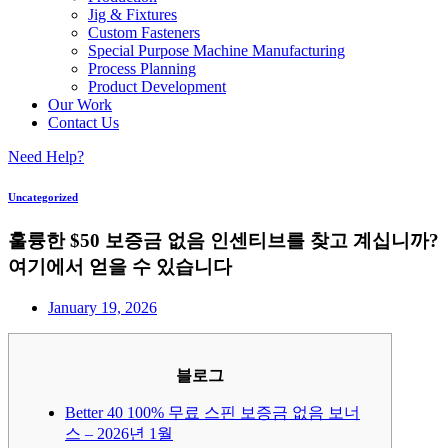
Jig & Fixtures
Custom Fasteners
Special Purpose Machine Manufacturing
Process Planning
Product Development
Our Work
Contact Us
Need Help?
Uncategorized
훌륭한 $50 보증금 없음 인센티브를 찾고 계십니까?
여기에서 얻을 수 있습니다
January 19, 2026
블로그
Better 40 100% 무료 스핀 보증금 없음 보너
스 – 2026년 1월