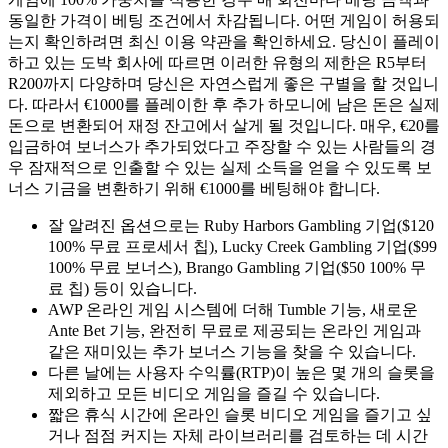
동일한 가격이 베팅 조건에서 차감됩니다. 어떤 게임이 허용되
는지 확인하려면 최신 이용 약관을 확인하세요. 당신이 플레이
하고 있는 도박 회사에 따르면 이러한 유형의 제한은 R5부터
R200까지 다양하며 당신은 자연스럽게 좋은 구별을 할 것입니
다. 따라서 €1000를 플레이한 후 추가 하모니에 남은 돈은 실제
돈으로 변환되어 재정 잔고에서 살게 될 것입니다. 매우, €20를
입금하여 보너스가 추가되었다고 주장할 수 있는 사람들의 경
우 잠재적으로 인출할 수 있는 실제 소득을 얻을 수 있도록 보
너스 기금을 변환하기 위해 €1000를 베팅해야 합니다.
잘 알려진 옵션으로는 Ruby Harbors Gambling 기업($120
100% 무료 프로세서 칩), Lucky Creek Gambling 기업($99
100% 무료 보너스), Brango Gambling 기업($50 100% 무
료 칩) 등이 있습니다.
AWP 온라인 게임 시스템에 더해 Tumble 기능, 새로운
Ante Bet 기능, 완전히 무료로 제공되는 온라인 게임과
같은 재미있는 추가 보너스 기능을 찾을 수 있습니다.
다른 날에는 사용자 수익률(RTP)이 높은 몇 개의 슬롯을
제외하고 모든 비디오 게임을 즐길 수 있습니다.
짧은 휴식 시간에 온라인 슬롯 비디오 게임을 즐기고 싶
거나 점점 커지는 자체 라이브러리를 검토하는 데 시간