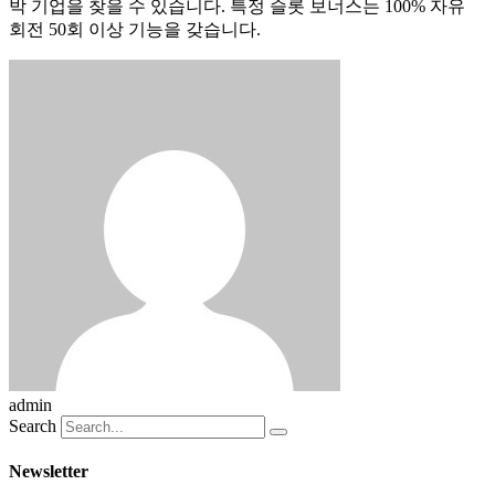
박 기업을 찾을 수 있습니다. 특정 슬롯 보너스는 100% 자유
회전 50회 이상 기능을 갖습니다.
admin
Search
Newsletter