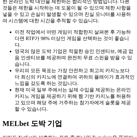
한 온라인 도박 대안을 제한하는 합리적인 방법입니다. 다른
것들은 제한을 시작하는 데 도움이 될 수 있으며 제한 사항을
넣을 수 있고 손실이 발생할 수 있으며 진실 모니터를 사용하
여 시스템에 대한 시간을 추적할 수 있습니다.
이전 작업에서 어떤 게임이 적합한지 살펴본 후 가능하
다면 RTP가 98% 이상인 게임을 선택하는 것이 좋습니
다.
영국의 많은 도박 기업은 적절한 승인 인센티브, 예금 없
음 인센티브를 제공하며 완전히 무료 스핀을 받을 수 있
습니다.
우리의 모든 목표는 가장 안전하고 최고의 카지노보다
더 최신의 카지노에 연결하여 귀하의 플레이가 효과적인
느낌을 갖도록 하는 것입니다.
현재 미국 일부 주에서는 실제 수입을 제공하는 온라인
카지노 게임을 제공하기 위해 웹 기반 카지노를 허용하
고 있으며 해당 주에 거주하는 참가자에게 슬롯을 제공
할 수 있습니다.
MELbet 도박 기업