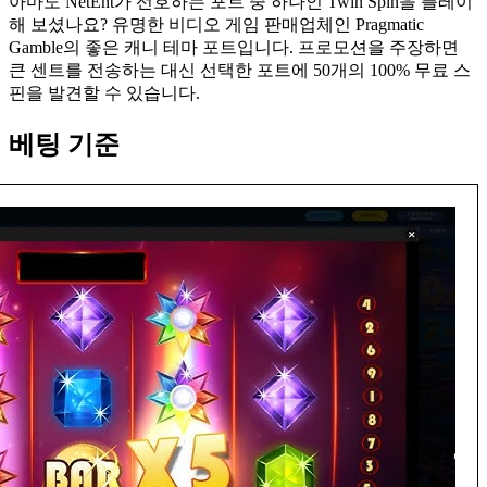
아마도 NetEnt가 선호하는 포트 중 하나인 Twin Spin을 플레이
해 보셨나요? 유명한 비디오 게임 판매업체인 Pragmatic
Gamble의 좋은 캐니 테마 포트입니다. 프로모션을 주장하면
큰 센트를 전송하는 대신 선택한 포트에 50개의 100% 무료 스
핀을 발견할 수 있습니다.
베팅 기준