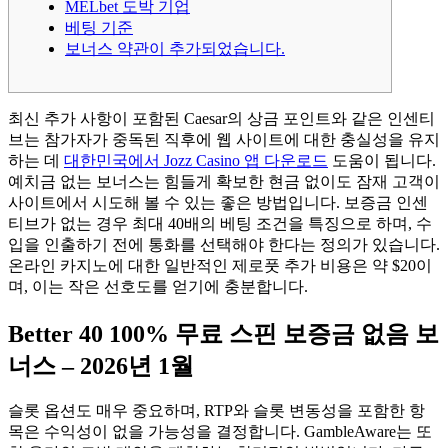
MELbet 도박 기업
베팅 기준
보너스 약관이 추가되었습니다.
최신 추가 사항이 포함된 Caesar의 상금 포인트와 같은 인센티
브는 참가자가 중독된 직후에 웹 사이트에 대한 충실성을 유지
하는 데
대한민국에서 Jozz Casino 앱 다운로드
도움이 됩니다.
예치금 없는 보너스는 힘들게 확보한 현금 없이도 잠재 고객이
사이트에서 시도해 볼 수 있는 좋은 방법입니다. 보증금 인센
티브가 없는 경우 최대 40배의 베팅 조건을 특징으로 하며, 수
입을 인출하기 전에 통화를 선택해야 한다는 정의가 있습니다.
온라인 카지노에 대한 일반적인 제로풋 추가 비용은 약 $20이
며, 이는 작은 선호도를 얻기에 충분합니다.
Better 40 100% 무료 스핀 보증금 없음 보
너스 – 2026년 1월
슬롯 옵션도 매우 중요하며, RTP와 슬롯 변동성을 포함한 항
목은 수익성이 없을 가능성을 결정합니다.
GambleAware는 또