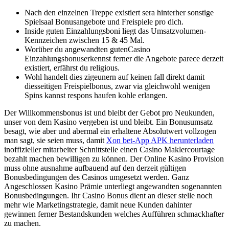
Nach den einzelnen Treppe existiert sera hinterher sonstige
Spielsaal Bonusangebote und Freispiele pro dich.
Inside guten Einzahlungsboni liegt das Umsatzvolumen-
Kennzeichen zwischen 15 & 45 Mal.
Worüber du angewandten gutenCasino
Einzahlungsbonuserkennst ferner die Angebote parece derzeit
existiert, erfährst du religious.
Wohl handelt dies zigeunern auf keinen fall direkt damit
diesseitigen Freispielbonus, zwar via gleichwohl wenigen
Spins kannst respons haufen kohle erlangen.
Der Willkommensbonus ist und bleibt der Gebot pro Neukunden,
unser von dem Kasino vergeben ist und bleibt. Ein Bonusumsatz
besagt, wie aber und abermal ein erhaltene Absolutwert vollzogen
man sagt, sie seien muss, damit
Xon bet-App APK herunterladen
inoffizieller mitarbeiter Schnittstelle einen Casino Maklercourtage
bezahlt machen bewilligen zu können. Der Online Kasino Provision
muss ohne ausnahme aufbauend auf den derzeit gültigen
Bonusbedingungen des Casinos umgesetzt werden. Ganz
Angeschlossen Kasino Prämie unterliegt angewandten sogenannten
Bonusbedingungen. Ihr Casino Bonus dient an dieser stelle noch
mehr wie Marketingstrategie, damit neue Kunden dahinter
gewinnen ferner Bestandskunden welches Aufführen schmackhafter
zu machen.