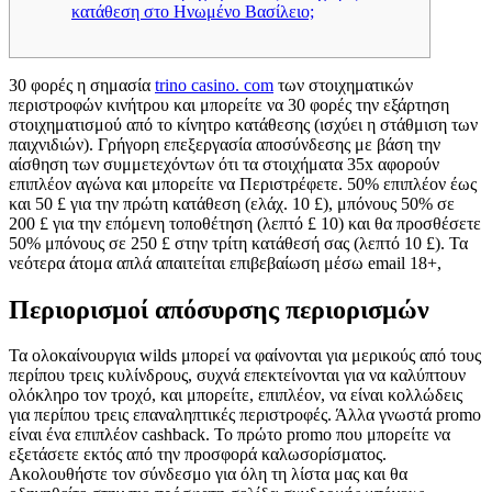
κατάθεση στο Ηνωμένο Βασίλειο;
30 φορές η σημασία
trino casino. com
των στοιχηματικών
περιστροφών κινήτρου και μπορείτε να 30 φορές την εξάρτηση
στοιχηματισμού από το κίνητρο κατάθεσης (ισχύει η στάθμιση των
παιχνιδιών). Γρήγορη επεξεργασία αποσύνδεσης με βάση την
αίσθηση των συμμετεχόντων ότι τα στοιχήματα 35x αφορούν
επιπλέον αγώνα και μπορείτε να Περιστρέφετε. 50% επιπλέον έως
και 50 £ για την πρώτη κατάθεση (ελάχ.
10 £), μπόνους 50% σε
200 £ για την επόμενη τοποθέτηση (λεπτό £ 10) και θα προσθέσετε
50% μπόνους σε 250 £ στην τρίτη κατάθεσή σας (λεπτό 10 £). Τα
νεότερα άτομα απλά απαιτείται επιβεβαίωση μέσω email 18+,
Περιορισμοί απόσυρσης περιορισμών
Τα ολοκαίνουργια wilds μπορεί να φαίνονται για μερικούς από τους
περίπου τρεις κυλίνδρους, συχνά επεκτείνονται για να καλύπτουν
ολόκληρο τον τροχό, και μπορείτε, επιπλέον, να είναι κολλώδεις
για περίπου τρεις επαναληπτικές περιστροφές. Άλλα γνωστά promo
είναι ένα επιπλέον cashback. Το πρώτο promo που μπορείτε να
εξετάσετε εκτός από την προσφορά καλωσορίσματος.
Ακολουθήστε τον σύνδεσμο για όλη τη λίστα μας και θα