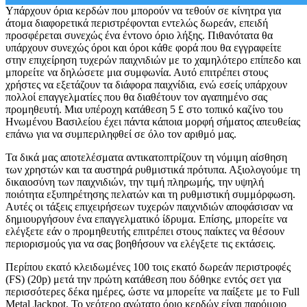
Υπάρχουν όρια κερδών που μπορούν να τεθούν σε κίνητρα για
άτομα διαφορετικά περιστρέφονται εντελώς δωρεάν, επειδή
προσφέρεται συνεχώς ένα έντονο όριο λήξης. Πιθανότατα θα
υπάρχουν συνεχώς όροι και όροι κάθε φορά που θα εγγραφείτε
στην επιχείρηση τυχερών παιχνιδιών με το χαμηλότερο επίπεδο και
μπορείτε να δηλώσετε μια συμφωνία. Αυτό επιτρέπει στους
χρήστες να εξετάζουν τα διάφορα παιχνίδια, ενώ εσείς υπάρχουν
πολλοί επαγγελματίες που θα διαθέτουν τον αγαπημένο σας
προμηθευτή. Μια υπέροχη κατάθεση 5 £ στο τοπικό καζίνο του
Ηνωμένου Βασιλείου έχει πάντα κάποια μορφή σήματος απευθείας
επάνω για να συμπεριληφθεί σε όλο τον αριθμό μας.
Τα δικά μας αποτελέσματα αντικατοπτρίζουν τη νόμιμη αίσθηση
των χρηστών και τα αυστηρά ρυθμιστικά πρότυπα. Αξιολογούμε τη
δικαιοσύνη των παιχνιδιών, την τιμή πληρωμής, την υψηλή
ποιότητα εξυπηρέτησης πελατών και τη ρυθμιστική συμμόρφωση.
Αυτές οι τάξεις επιχειρήσεων τυχερών παιχνιδιών αποφάσισαν να
δημιουργήσουν ένα επαγγελματικό ίδρυμα. Επίσης, μπορείτε να
ελέγξετε εάν ο προμηθευτής επιτρέπει στους παίκτες να θέσουν
περιορισμούς για να σας βοηθήσουν να ελέγξετε τις εκτάσεις.
Περίπου εκατό κλειδωμένες 100 τοις εκατό δωρεάν περιστροφές
(FS) (20p) μετά την πρώτη κατάθεση που δόθηκε εντός σετ για
περισσότερες δέκα ημέρες, ώστε να μπορείτε να παίξετε με το Full
Metal Jackpot. Το νεότερο ανώτατο όριο κερδών είναι παρόμοιο