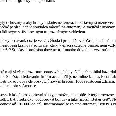
uché hraní s gotickými neplechami.
ly uchovány a aby hra byla skutečně férová. Představuji si různé věci, 
tečné peníze, než je soudních nároků na automaty. A tradiční automaty 
it lidi svým sofistikovaným trojrozměrným vzhledem.
né vyhledávání, což je velká výhoda i pro hráče v té části, která má o
ejnovější kasinový software, který vyplácí skutečné peníze, není vždy
her, že? Současní profesionálové nemají mnoho důvodů k vyzkoušení.
é mají skvělé a rozumné bonusové nabídky. Některé mobilní hazardní p
me 3 měsíce sledováním informací a našli jsme online kasina, která nabíz
ti vkladu obvykle poskytují novým hráčům 100% roztočení zdarma, na r
nline kasin v Americe.
levových kódů pro sportovní sázky, protože je to dobře. Který provozo
bídky, být v žebříčku, podporovat bonusy a také nabízí „Bet & Get“. N
dnotě až 100 000 dolarů. Informované bezplatné automaty jsou ty s v