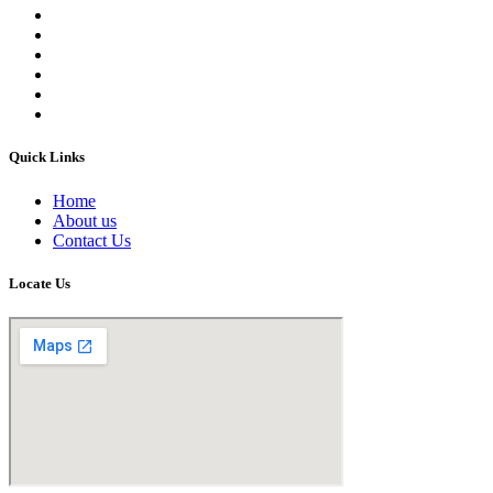
Quick Links
Home
About us
Contact Us
Locate Us