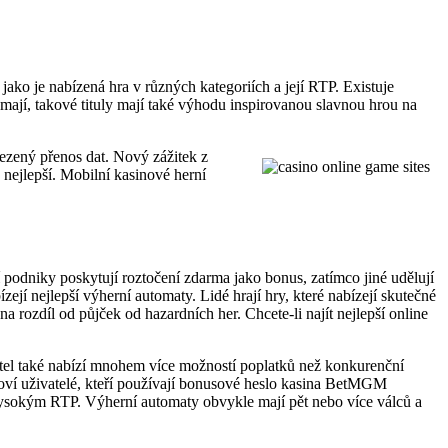
jako je nabízená hra v různých kategoriích a její RTP. Existuje
mají, takové tituly mají také výhodu inspirovanou slavnou hrou na
mezený přenos dat. Nový zážitek z
 nejlepší. Mobilní kasinové herní
odniky poskytují roztočení zdarma jako bonus, zatímco jiné udělují
ejí nejlepší výherní automaty. Lidé hrají hry, které nabízejí skutečné
ozdíl od půjček od hazardních her. Chcete-li najít nejlepší online
vatel také nabízí mnohem více možností poplatků než konkurenční
oví uživatelé, kteří používají bonusové heslo kasina BetMGM
ysokým RTP. Výherní automaty obvykle mají pět nebo více válců a