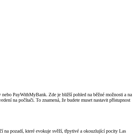
tly nebo PayWithMyBank. Zde je bližší pohled na běžné možnosti a na
vedení na počítači. To znamená, že budete muset nastavit přístupnost
í na pozadí, které evokuje svěží, třpytivé a okouzlující pocity Las