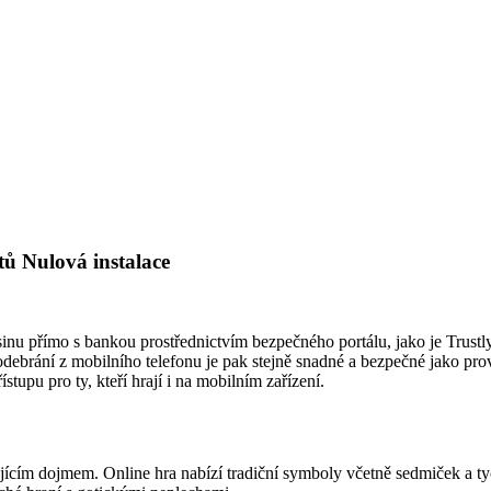
 Nulová instalace
sinu přímo s bankou prostřednictvím bezpečného portálu, jako je Trus
odebrání z mobilního telefonu je pak stejně snadné a bezpečné jako pro
stupu pro ty, kteří hrají i na mobilním zařízení.
ujícím dojmem. Online hra nabízí tradiční symboly včetně sedmiček a tyč