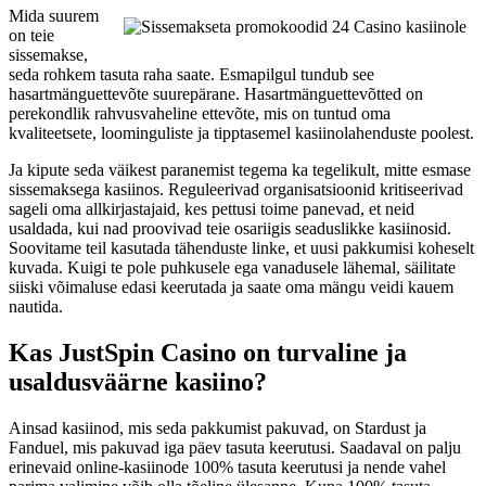
Mida suurem
on teie
sissemakse,
seda rohkem tasuta raha saate. Esmapilgul tundub see
hasartmänguettevõte suurepärane. Hasartmänguettevõtted on
perekondlik rahvusvaheline ettevõte, mis on tuntud oma
kvaliteetsete, loominguliste ja tipptasemel kasiinolahenduste poolest.
Ja kipute seda väikest paranemist tegema ka tegelikult, mitte esmase
sissemaksega kasiinos. Reguleerivad organisatsioonid kritiseerivad
sageli oma allkirjastajaid, kes pettusi toime panevad, et neid
usaldada, kui nad proovivad teie osariigis seaduslikke kasiinosid.
Soovitame teil kasutada tähenduste linke, et uusi pakkumisi koheselt
kuvada. Kuigi te pole puhkusele ega vanadusele lähemal, säilitate
siiski võimaluse edasi keerutada ja saate oma mängu veidi kauem
nautida.
Kas JustSpin Casino on turvaline ja
usaldusväärne kasiino?
Ainsad kasiinod, mis seda pakkumist pakuvad, on Stardust ja
Fanduel, mis pakuvad iga päev tasuta keerutusi. Saadaval on palju
erinevaid online-kasiinode 100% tasuta keerutusi ja nende vahel