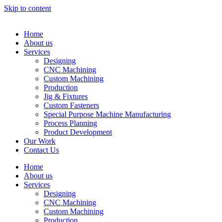
Skip to content
Home
About us
Services
Designing
CNC Machining
Custom Machining
Production
Jig & Fixtures
Custom Fasteners
Special Purpose Machine Manufacturing
Process Planning
Product Development
Our Work
Contact Us
Home
About us
Services
Designing
CNC Machining
Custom Machining
Production