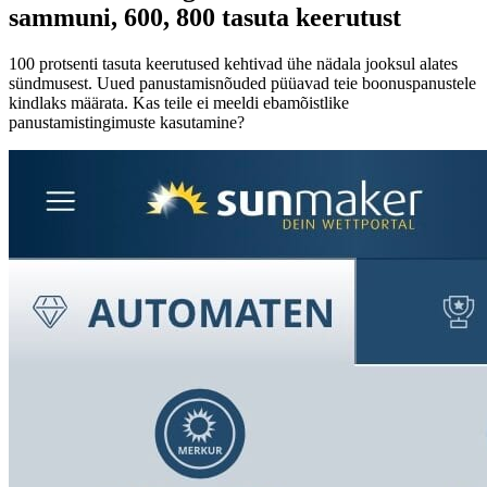
sammuni, 600, 800 tasuta keerutust
100 protsenti tasuta keerutused kehtivad ühe nädala jooksul alates
sündmusest. Uued panustamisnõuded püüavad teie boonuspanustele
kindlaks määrata. Kas teile ei meeldi ebamõistlike
panustamistingimuste kasutamine?