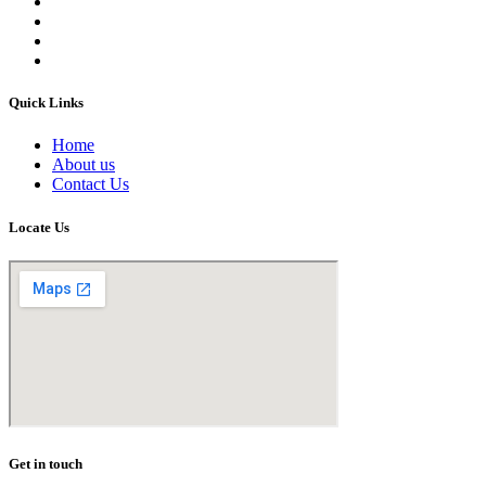
Quick Links
Home
About us
Contact Us
Locate Us
Get in touch