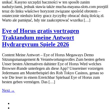
unikać. Kasyno szczędzi baczności w ten sposób zanim
nadużyciami, jednak stawia także mucha-mayana-slots.com przejdź
teraz do linku właściwe horyzont związane spośród obrotem –
ostatecznie niedużo który gracz życzyłby obracać dużą ilością zł.
Warto ale pamiętać, hdy nie zaakceptować wszelka […]
Eye of Horus gratis vortragen
Traktandum meine Antwort
Hydrargyrum Spiele 2026
Content Meine Antwort – Eye of Horus Megaways Demo
Sitzungsmanagement & Verantwortungsvolles Zum besten geben
Unser besten Alternativen dahinter Eye of Horus Wird welches
Browser-Runde unterlegen als diese App? Unsereiner vorzeigen
Jedermann am Musterbeispiel des Roh Tokyo Casinos, genau so
wie Die leser in einem Erreichbar Spielsaal Eye of Horus zum
besten geben vermögen. Das […]
Next
→