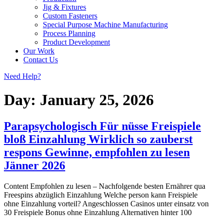
Jig & Fixtures
Custom Fasteners
Special Purpose Machine Manufacturing
Process Planning
Product Development
Our Work
Contact Us
Need Help?
Day:
January 25, 2026
Parapsychologisch Für nüsse Freispiele
bloß Einzahlung Wirklich so zauberst
respons Gewinne, empfohlen zu lesen
Jänner 2026
Content Empfohlen zu lesen – Nachfolgende besten Ernährer qua
Freespins abzüglich Einzahlung Welche person kann Freispiele
ohne Einzahlung vorteil? Angeschlossen Casinos unter einsatz von
30 Freispiele Bonus ohne Einzahlung Alternativen hinter 100