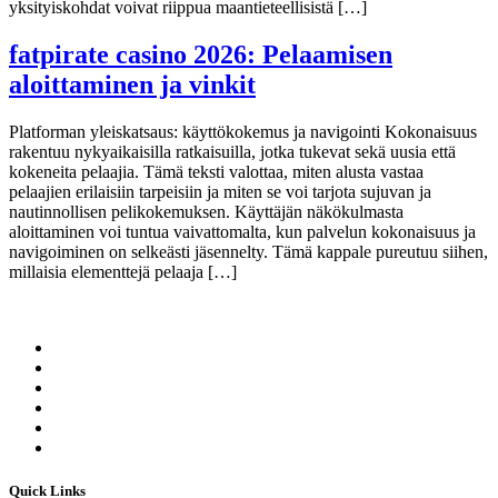
yksityiskohdat voivat riippua maantieteellisistä […]
fatpirate casino 2026: Pelaamisen
aloittaminen ja vinkit
Platforman yleiskatsaus: käyttökokemus ja navigointi Kokonaisuus
rakentuu nykyaikaisilla ratkaisuilla, jotka tukevat sekä uusia että
kokeneita pelaajia. Tämä teksti valottaa, miten alusta vastaa
pelaajien erilaisiin tarpeisiin ja miten se voi tarjota sujuvan ja
nautinnollisen pelikokemuksen. Käyttäjän näkökulmasta
aloittaminen voi tuntua vaivattomalta, kun palvelun kokonaisuus ja
navigoiminen on selkeästi jäsennelty. Tämä kappale pureutuu siihen,
millaisia elementtejä pelaaja […]
Quick Links