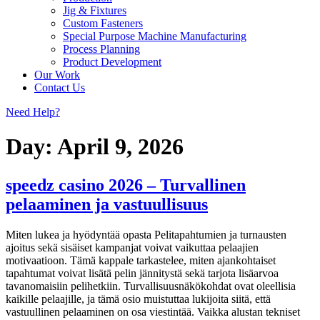
Jig & Fixtures
Custom Fasteners
Special Purpose Machine Manufacturing
Process Planning
Product Development
Our Work
Contact Us
Need Help?
Day:
April 9, 2026
speedz casino 2026 – Turvallinen
pelaaminen ja vastuullisuus
Miten lukea ja hyödyntää opasta Pelitapahtumien ja turnausten
ajoitus sekä sisäiset kampanjat voivat vaikuttaa pelaajien
motivaatioon. Tämä kappale tarkastelee, miten ajankohtaiset
tapahtumat voivat lisätä pelin jännitystä sekä tarjota lisäarvoa
tavanomaisiin pelihetkiin. Turvallisuusnäkökohdat ovat oleellisia
kaikille pelaajille, ja tämä osio muistuttaa lukijoita siitä, että
vastuullinen pelaaminen on osa viestintää. Vaikka alustan tekniset