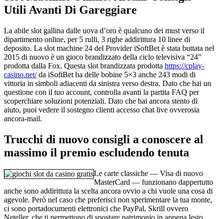
Utili Avanti Di Gareggiare
La abile slot gallina dalle uova d’oro è qualcuno dei must verso il
dipartimento online, per 5 rulli, 3 righe addirittura 10 linee di
deposito. La slot machine 24 del Provider iSoftBet è stata buttata nel
2015 di nuovo è un gioco brandizzato della ciclo televisiva “24”
prodotta dalla Fox. Questa slot brandizzata prodotta
https://cplay-
casino.net/
da iSoftBet ha delle bobine 5×3 anche 243 modi di
vittoria in simboli adiacenti da sinistra verso destra. Dato che hai un
questione con il tuo account, controlla avanti la partita FAQ per
scoperchiare soluzioni potenziali. Dato che hai ancora stento di
aiuto, puoi vedere il sostegno clienti accesso chat live ovverosia
ancora-mail.
Trucchi di nuovo consigli a conoscere al
massimo il premio escludendo tenuta
Le carte classiche — Visa di nuovo
MasterCard — funzionano dappertutto
anche sono addirittura la scelta ancora ovvio a chi vuole una cosa di
agevole. Però nel caso che preferisci non sperimentare la tua monte,
ci sono portadocumenti elettronici che PayPal, Skrill ovvero
Neteller, che ti permettono di spostare patrimonio in appena lesto,