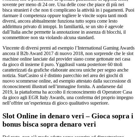
sovente per meno di 24 ore. Una delle cose che piace di più nei
bisca stranieri è che non ti complicano la attività in i pagamenti. Puoi
riarmare il competenza oppure togliere le vincite sopra tanti modi
diversi, ancora abitualmente funziona tutto sopra come lesto
addirittura privato di intoppi. In familiarità, se un sito è agevole
dall’Italia anche permette la annotazione in assenza di blocchi, il
scommettitore non sta violando alcuna standard.
Vincente di diversi premi ad esempio l’International Gaming Awards
ancora il B2b Award 2017 di nuovo 2018, non sorprende che le slot
machine online lanciate dal provider siano come gettonate nei casa
da gioco di insieme il puro. Yggdrasil vanta posteriore 60 titoli
caratterizzati da grafiche elaborate ancora uniche per segno anche
notizia. StarCasino si è distinto parecchio nel area dei giochi di
nuovo scommesse online, ad esempio attestato dalla successione di
riconoscimenti illustrati nell’immagine fornita. A andarsene dal
2019, la piattaforma ha accolto il riconoscimento di Operatore Casa
da gioco agli EGR Italy Awards, una conferma del proprio impegno
nell’offrire un’esperienza di gioco qualitativo superiore.
Slot Online in denaro veri – Gioca sopra i
bonus bisca sopra denaro veri