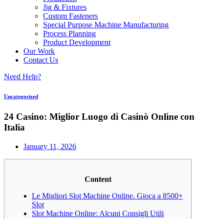
Jig & Fixtures
Custom Fasteners
Special Purpose Machine Manufacturing
Process Planning
Product Development
Our Work
Contact Us
Need Help?
Uncategorized
24 Casino: Miglior Luogo di Casinò Online con
Italia
January 11, 2026
Content
Le Migliori Slot Machine Online. Gioca a 8500+
Slot
Slot Machine Online: Alcuni Consigli Utili