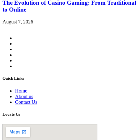
The Evolution of Casino Gaming: From Traditional
to Online
August 7, 2026
Quick Links
Home
About us
Contact Us
Locate Us