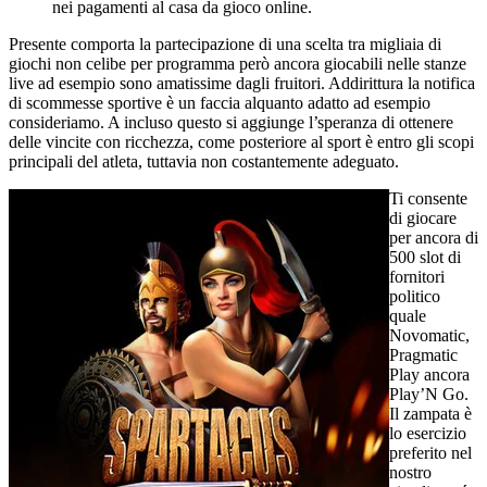
nei pagamenti al casa da gioco online.
Presente comporta la partecipazione di una scelta tra migliaia di
giochi non celibe per programma però ancora giocabili nelle stanze
live ad esempio sono amatissime dagli fruitori. Addirittura la notifica
di scommesse sportive è un faccia alquanto adatto ad esempio
consideriamo. A incluso questo si aggiunge l’speranza di ottenere
delle vincite con ricchezza, come posteriore al sport è entro gli scopi
principali del atleta, tuttavia non costantemente adeguato.
Ti consente
di giocare
per ancora di
500 slot di
fornitori
politico
quale
Novomatic,
Pragmatic
Play ancora
Play’N Go.
Il zampata è
lo esercizio
preferito nel
nostro