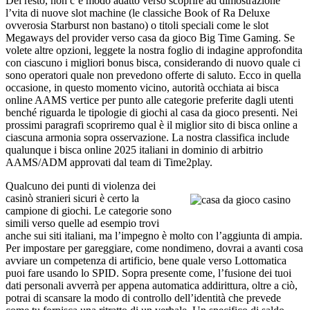
Del resto, non c’è modo adatto verso scoprire ad dimostrazione
l’vita di nuove slot machine (le classiche Book of Ra Deluxe
ovverosia Starburst non bastano) o titoli speciali come le slot
Megaways del provider verso casa da gioco Big Time Gaming. Se
volete altre opzioni, leggete la nostra foglio di indagine approfondita
con ciascuno i migliori bonus bisca, considerando di nuovo quale ci
sono operatori quale non prevedono offerte di saluto. Ecco in quella
occasione, in questo momento vicino, autorità occhiata ai bisca
online AAMS vertice per punto alle categorie preferite dagli utenti
benché riguarda le tipologie di giochi al casa da gioco presenti. Nei
prossimi paragrafi scopriremo qual è il miglior sito di bisca online a
ciascuna armonia sopra osservazione. La nostra classifica include
qualunque i bisca online 2025 italiani in dominio di arbitrio
AAMS/ADM approvati dal team di Time2play.
Qualcuno dei punti di violenza dei
casinò stranieri sicuri è certo la
campione di giochi. Le categorie sono
simili verso quelle ad esempio trovi
anche sui siti italiani, ma l’impegno è molto con l’aggiunta di ampia.
Per impostare per gareggiare, come nondimeno, dovrai a avanti cosa
avviare un competenza di artificio, bene quale verso Lottomatica
puoi fare usando lo SPID. Sopra presente come, l’fusione dei tuoi
dati personali avverrà per appena automatica addirittura, oltre a ciò,
potrai di scansare la modo di controllo dell’identità che prevede