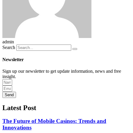
admin
Search
Newsletter
Sign up our newsletter to get update information, news and free
insight.
Send
Latest Post
The Future of Mobile Casinos: Trends and
Innovations