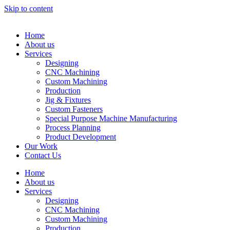
Skip to content
Home
About us
Services
Designing
CNC Machining
Custom Machining
Production
Jig & Fixtures
Custom Fasteners
Special Purpose Machine Manufacturing
Process Planning
Product Development
Our Work
Contact Us
Home
About us
Services
Designing
CNC Machining
Custom Machining
Production