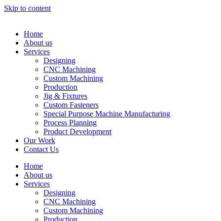
Skip to content
Home
About us
Services
Designing
CNC Machining
Custom Machining
Production
Jig & Fixtures
Custom Fasteners
Special Purpose Machine Manufacturing
Process Planning
Product Development
Our Work
Contact Us
Home
About us
Services
Designing
CNC Machining
Custom Machining
Production