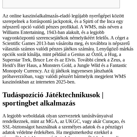
Az online kaszinóalkalmazás-eladó legújabb nyerőgépei között
szerepelnek a forráspontú jackpotok, és a Spirti of the Inca egy
népszerű opció valódi pénzes profikkal. A WMS, más néven a
Williams Entertaining, 1943-ban alakult, és a legjobb
vagyonközpontú szerencsejátékok némelyikéért felelős. A céget a
Scientific Games 2013-ban vásárolta meg, és továbbra is népszerű
választás számos valódi pénzes játékos számára.
Lenyűgöző márkás
opciók sorát kínálja, mint például a Genius az Óztól, a Hug, a
Superstar Trek, Bruce Lee és az Elvis. További címek a Zeus, a
Heidi's Bier Haus, a Monsters Gold, a Jungle Wild és a Fantastic
Monopoly Currency. Az új játékok ingyenesen játszhatók
próbaverzióban, vagy valódi pénzért bármelyik megjelent WMS
kaszinónkban az interneten 2025-ben.
Tudáspozíció Játéktechnikusok |
sportingbet alkalmazás
A legjobb weboldalak olyan szervezetek tanúsítványaival
rendelkeznek, mint az MGA, az UKGC, vagy akár Curaçao, és
SSL-biztonságot használnak a személyes adatok és a pénzügyi
adatok védelme érdekében. Ha megismerkedsz ezekkel a