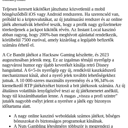
Teljesen keresett kikötőket játszhatsz közvetlenül a mobil
böngésződből iOS vagy Android rendszeren. Ha szerencséd van,
próbáld ki a kriptovalutákat, az új jutalmazási rendszer és az online
játék alternatívák lehetővé teszik, hogy a profik nagy győzelmekre
törekedjenek a jackpot kikötők révén. Az Instant Local kaszinó
abban ragyog, hogy 200%-ban meghívott ajánlattal rendelkezik,
körülbelül 7500 euróval, amely kizárólag a legújabb befizetők
számára érhető el.
A Ce Bandit játékot a Hacksaw Gaming készítette, és 2023
augusztusában jelenik meg. Ez az izgalmas témájú nyerőgép a
nagyvárosi humor egy újabb keverékét kínálja retró Disney
hangulattal. A 6×5-ös nyerőgép egy új, rendkívül kaszkádszerű
mechanizmust kínál, ahol a nyerő jelek további lehetőségekhez
jutnak. A 10 000-szeres maximális nyeremény és a 96,34%-os
kiemelkedő RTP játékérzéket biztosít a brit játékosok számára. Az új
általános volatilitás lenyűgözővé teszi az új játékmenetet anélkül,
hogy túl kiszámíthatatlan lenne. A magas „vissza a profi szintre”
jutalék nagyobb esélyt jelent a nyerésre a játék egy bizonyos
időtartama alatt.
A nagy online kaszinó weboldalak számos játékot, bőséges
bónuszokat és biztonságos programokat kínálnak.
A Nuts Gambling létesítmény többször is megrendezi a