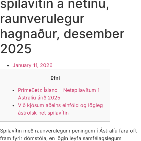
spilavítin á netinu,
raunverulegur
hagnaður, desember
2025
January 11, 2026
Efni
PrimeBetz Ísland – Netspilavítum í
Ástralíu árið 2025
Við kjósum aðeins einföld og lögleg
áströlsk net spilavítin
Spilavítin með raunverulegum peningum í Ástralíu fara oft
fram fyrir dómstóla, en lögin leyfa samfélagslegum