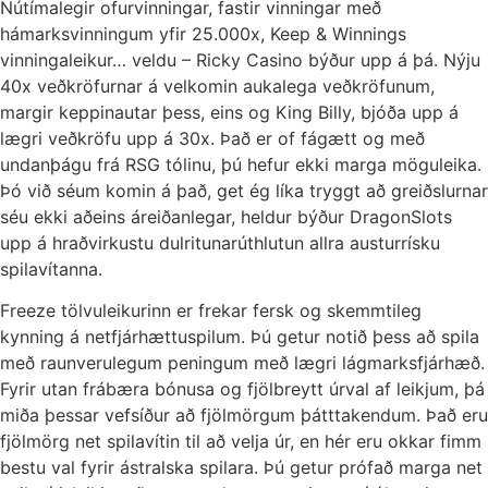
Nútímalegir ofurvinningar, fastir vinningar með
hámarksvinningum yfir 25.000x, Keep & Winnings
vinningaleikur… veldu – Ricky Casino býður upp á þá. Nýju
40x veðkröfurnar á velkomin aukalega veðkröfunum,
margir keppinautar þess, eins og King Billy, bjóða upp á
lægri veðkröfu upp á 30x. Það er of fágætt og með
undanþágu frá RSG tólinu, þú hefur ekki marga möguleika.
Þó við séum komin á það, get ég líka tryggt að greiðslurnar
séu ekki aðeins áreiðanlegar, heldur býður DragonSlots
upp á hraðvirkustu dulritunarúthlutun allra austurrísku
spilavítanna.
Freeze tölvuleikurinn er frekar fersk og skemmtileg
kynning á netfjárhættuspilum. Þú getur notið þess að spila
með raunverulegum peningum með lægri lágmarksfjárhæð.
Fyrir utan frábæra bónusa og fjölbreytt úrval af leikjum, þá
miða þessar vefsíður að fjölmörgum þátttakendum. Það eru
fjölmörg net spilavítin til að velja úr, en hér eru okkar fimm
bestu val fyrir ástralska spilara. Þú getur prófað marga net