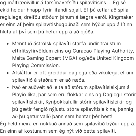
og málfræðivillur á farsímavefsíðu spilavítisins … Ég sé
ekki heldur hnapp fyrir lifandi spjall. Ef þú ætlar að spila
reglulega, dreifðu stöðum þínum á lægra verði. Kingmaker
er einn af þeim spilavítishugbúnaði sem býður upp á lítinn
hluta af því sem þú hefur upp á að bjóða.
Menntuð áströlsk spilavíti starfa undir traustum
eftirlitsyfirvöldum eins og Curacao Playing Authority,
Malta Gaming Expert (MGA) og/eða United Kingdom
Playing Commission.
Afsláttur er oft greiddur daglega eða vikulega, ef um
spilavítið á staðnum er að ræða.
Það er auðvelt að leita að stórum spilavítisleikjum á
Playio líka, þar sem eru flokkar eins og Daglegir stórir
spilavítisleikir, Kynþokkafullir stórir spilavítisleikir og
þú gætir fengið nýjustu stóra spilavítisleikina, þannig
að þú getur valið þann sem hentar þér best!
Ég held meira en nokkuð annað sem spilavítið býður upp á.
En einn af kostunum sem ég nýt við þetta spilavíti.