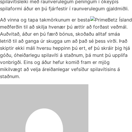
spilavítisleiki með raunverulegum peningum í ókeypis
spilaformi áður en þú fjárfestir í raunverulegum gjaldmiðli.
Að vinna og tapa takmörkunum er besta
meðferðin til að skilja hvenær þú ættir að forðast veðmál.
Auðvitað, áður en þú færð bónus, skoðaðu alltaf smáa
letrið til að ganga úr skugga um að það sé þess virði. Það
skiptir ekki máli hversu heppinn þú ert, ef þú skráir þig hjá
góðu, óheiðarlegu spilavíti á staðnum, þá munt þú upplifa
vonbrigði. Eins og áður hefur komið fram er mjög
mikilvægt að velja áreiðanlegar vefsíður spilavítisins á
staðnum.