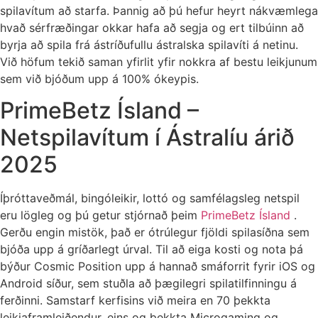
spilavítum að starfa. Þannig að þú hefur heyrt nákvæmlega
hvað sérfræðingar okkar hafa að segja og ert tilbúinn að
byrja að spila frá ástríðufullu ástralska spilavíti á netinu.
Við höfum tekið saman yfirlit yfir nokkra af bestu leikjunum
sem við bjóðum upp á 100% ókeypis.
PrimeBetz Ísland –
Netspilavítum í Ástralíu árið
2025
Íþróttaveðmál, bingóleikir, lottó og samfélagsleg netspil
eru lögleg og þú getur stjórnað þeim
PrimeBetz Ísland
.
Gerðu engin mistök, það er ótrúlegur fjöldi spilasíðna sem
bjóða upp á gríðarlegt úrval. Til að eiga kosti og nota þá
býður Cosmic Position upp á hannað smáforrit fyrir iOS og
Android síður, sem stuðla að þægilegri spilatilfinningu á
ferðinni. Samstarf kerfisins við meira en 70 þekkta
leikjaframleiðendur, eins og þekkta Microgaming og