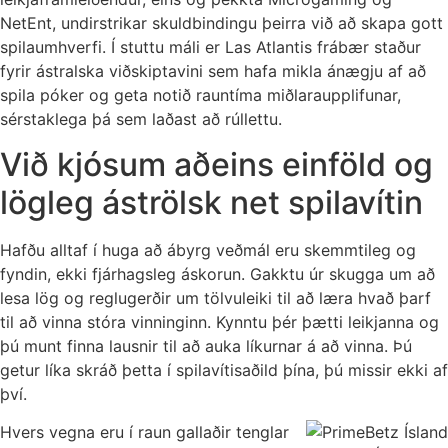
NetEnt, undirstrikar skuldbindingu þeirra við að skapa gott
spilaumhverfi. Í stuttu máli er Las Atlantis frábær staður
fyrir ástralska viðskiptavini sem hafa mikla ánægju af að
spila póker og geta notið rauntíma miðlaraupplifunar,
sérstaklega þá sem laðast að rúllettu.
Við kjósum aðeins einföld og
lögleg áströlsk net spilavítin
Hafðu alltaf í huga að ábyrg veðmál eru skemmtileg og
fyndin, ekki fjárhagsleg áskorun. Gakktu úr skugga um að
lesa lög og reglugerðir um tölvuleiki til að læra hvað þarf
til að vinna stóra vinninginn. Kynntu þér þætti leikjanna og
þú munt finna lausnir til að auka líkurnar á að vinna. Þú
getur líka skráð þetta í spilavítisaðild þína, þú missir ekki af
því.
Hvers vegna eru í raun gallaðir tenglar