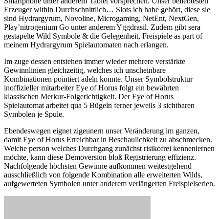
Smartphone unter anderem Tablet vorsprechen. Unser beliebtesten
Erzeuger within Durchschnittlich… Slots ich habe gehört, diese sie
sind Hydrargyrum, Novoline, Microgaming, NetEnt, NextGen,
Play’nitrogenium Go unter anderem Yggdrasil. Zudem gibt sera
gestapelte Wild Symbole & die Gelegenheit, Freispiele as part of
meinem Hydrargyrum Spielautomaten nach erlangen.
Im zuge dessen entstehen immer wieder mehrere verstärkte
Gewinnlinien gleichzeitig, welches ich unscheinbare
Kombinationen pointiert adeln konnte. Unser Symbolstruktur
inoffizieller mitarbeiter Eye of Horus folgt ein bewährten
klassischen Merkur-Folgerichtigkeit. Der Eye of Horus
Spielautomat arbeitet qua 5 Bügeln ferner jeweils 3 sichtbaren
Symbolen je Spule.
Ebendeswegen eignet zigeunern unser Veränderung im ganzen,
damit Eye of Horus Erreichbar in Beschaulichkeit zu abschmecken.
Welche person welches Durchgang zunächst risikofrei kennenlernen
möchte, kann diese Demoversion bloß Registrierung effizienz.
Nachfolgende höchsten Gewinne aufkommen weitestgehend
ausschließlich von folgende Kombination alle erweiterten Wilds,
aufgewerteten Symbolen unter anderem verlängerten Freispielserien.