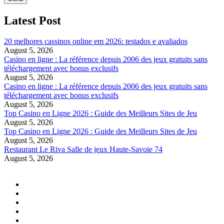
Latest Post
20 melhores cassinos online em 2026: testados e avaliados
August 5, 2026
Casino en ligne : La référence depuis 2006 des jeux gratuits sans
téléchargement avec bonus exclusifs
August 5, 2026
Casino en ligne : La référence depuis 2006 des jeux gratuits sans
téléchargement avec bonus exclusifs
August 5, 2026
Top Casino en Ligne 2026 : Guide des Meilleurs Sites de Jeu
August 5, 2026
Top Casino en Ligne 2026 : Guide des Meilleurs Sites de Jeu
August 5, 2026
Restaurant Le Riva Salle de jeux Haute-Savoie 74
August 5, 2026