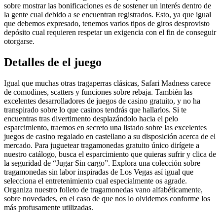
sobre mostrar las bonificaciones es de sostener un interés dentro de
la gente cual debido a se encuentran registrados. Esto, ya que igual
que debemos expresado, tenemos varios tipos de giros desprovisto
depósito cual requieren respetar un exigencia con el fin de conseguir
otorgarse.
Detalles de el juego
Igual que muchas otras tragaperras clásicas, Safari Madness carece
de comodines, scatters y funciones sobre rebaja. También las
excelentes desarrolladores de juegos de casino gratuito, y no ha
transpirado sobre lo que casinos tendrás que hallarlos. Si te
encuentras tras divertimento desplazándolo hacia el pelo
esparcimiento, traemos en secreto una listado sobre las excelentes
juegos de casino regalado en castellano a su disposición acerca de el
mercado. Para juguetear tragamonedas gratuito único dirígete a
nuestro catálogo, busca el esparcimiento que quieras sufrir y clica de
la seguridad de “Jugar Sin cargo”. Explora una colección sobre
tragamonedas sin labor inspiradas de Los Vegas así­ igual que
selecciona el entretenimiento cual especialmente os agrade.
Organiza nuestro folleto de tragamonedas vano alfabéticamente,
sobre novedades, en el caso de que nos lo olvidemos conforme los
más profusamente utilizadas.