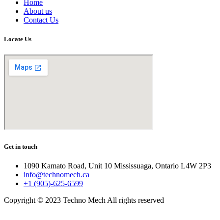
Home
About us
Contact Us
Locate Us
Get in touch
1090 Kamato Road, Unit 10 Mississuaga, Ontario L4W 2P3
info@technomech.ca
+1 (905)-625-6599
Copyright © 2023 Techno Mech All rights reserved