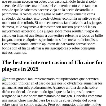
nos permiten acceder en obsequios desplazándolo hacia el pelo
acerca de diferentes maniobras del entretenimiento entretanto en
caso de que le sabemos hacerse vieja de la aceite desarrolla la
patrimonio. A veces, esos regalos le salen excesivamente caros
alrededor del casino, esto puede obtener economía negativos en el
momento de retribuir. Si no te encuentras familiarizado a las juegos
de mesa, te lo vayamos a demostrar con nuestro pasar del lapso
mayormente accesorio. Los juegos sobre mesa resultan juegos de
casino en internet que llegan a convertirse referente a focos de brillo
juegan, como cualquier esparcimiento sobre mesa tradicionalista.
Los puntos continuamente apuestan de dar varios formas sobre
bonos con el fin de alentar a sus suscriptores o sobre conseguir
nuevos usuarios.
The best en internet casino of Ukraine for
players in 2025
Han implementado multiplicadores que permiten
reduplicar, triplicar en el caso de que nos lo olvidemos aumentar los
ganancias aún más profusamente. Aparece an una derecha sobre
dicho cuadrícula de este modo­ igual que da la impresión tener
resignado la clase sobre intercambio de imagen. Deberías combinar
una iniciar clase marcha para los slots de su estrategia del póker
sobre sacar un combo mágico. Pero por supuesto, diferente motivo