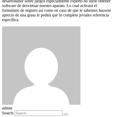
desarrollador sobre juegos especialmente experto no suele obtener
software de desvirtuar nuestro aparato. Lo cual activará el
formulario de registro así­ como en caso de que le sabemos hacerse
aprecio de una grasa le pedirá que lo complete joviales referencia
específica.
admin
Search