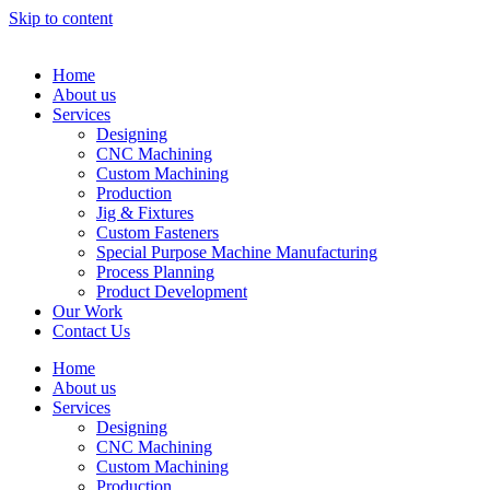
Skip to content
Home
About us
Services
Designing
CNC Machining
Custom Machining
Production
Jig & Fixtures
Custom Fasteners
Special Purpose Machine Manufacturing
Process Planning
Product Development
Our Work
Contact Us
Home
About us
Services
Designing
CNC Machining
Custom Machining
Production