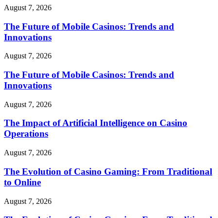
August 7, 2026
The Future of Mobile Casinos: Trends and
Innovations
August 7, 2026
The Future of Mobile Casinos: Trends and
Innovations
August 7, 2026
The Impact of Artificial Intelligence on Casino
Operations
August 7, 2026
The Evolution of Casino Gaming: From Traditional
to Online
August 7, 2026