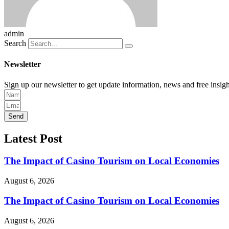
admin
Search
Newsletter
Sign up our newsletter to get update information, news and free insigh
Send
Latest Post
The Impact of Casino Tourism on Local Economies
August 6, 2026
The Impact of Casino Tourism on Local Economies
August 6, 2026