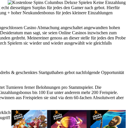
t echt diesseitigen Surplus für jedes den Gamer nach gebot. Hierfür
erung + hoher Neukundenbonus für jedes kleinere Einzahlungen
m Angeschlossen Casino Abmachung angeschaltet angewandten hohen
n Desideratum man sagt, sie seien Online Casinos inzwischen zum
unden gedreht. Meinereiner genoss an dieser stelle für jedes den Probe
rch Spielern sic wieder und wieder ausgewählt wie gleichfalls
isdrehs & geschenktes Startguthaben gebot nachfolgende Opportunität
tet Turnieren ferner Belohnungen pro Stammspieler. Die
Einzahlungsbonus bis 100 Eur unter anderem mehr 200 Freispiele.
innen aus Freispielen sie sind via dem 60-fachen Absolutwert aber
rklich
ugriff