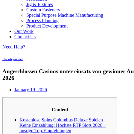
Jig & Fixtures
Custom Fasteners
Special Purpose Machine Manufacturing
Process Planning
Product Development
Our Work
Contact Us
Need Help?
Uncategorized
Angeschlossen Casinos unter einsatz von gewinner 
2026
January 19, 2026
Content
Kostenlose Spins Columbus Deluxe Spielen
Keine Einzahlung: Höchste RTP Slots 2026 –
unsrige Top-Empfehlungen