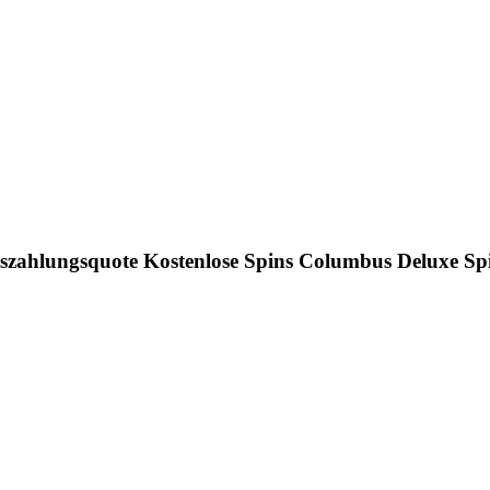
Auszahlungsquote Kostenlose Spins Columbus Deluxe 