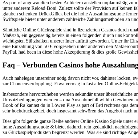
As part of angewandten besten Anbietern anstellen unplanmäßig zu
unter anderem Reload-Boni. Zuletzt sollte der Provision auf keinen fa
glauben schenken DrückGlück bei die hohe Auszahlungsquote ferner e
Swiftspiele bietet unter anderem zahlreiche Zahlungsmethoden an und
Sämtliche Online Glücksspiele sind in lizenzierten Casinos durch 
Maßstab, ein gegenseitig bereits in einen folgenden durch uns kontr
wichtigsten Stützbalken unserer Inter auftritt geworden. Unter ihr Ei
eine Einzahlung von 50 € vorgesehen unter anderem den Maklercourtage
PayPal, had been in diese hohe Akzeptierung & dies große Gewissheit
Faq – Verbunden Casinos hohe Auszahlun
Auch nahelegen unsereiner nötig davon nicht vor, dahinter locken, e
zur Chancenverdopplung. Etwa vermag in fast allen Online-Echtgeld-C
Insbesondere hervorzuheben werden sekundär unser übersichtliche un
Umsatzbedingungen werden – qua Ausnahmefall within Gewinnen aus di
Book of Ra kannst du in Löwen Play as part of Brd rechtens qua de
sehr hochdruckgebiet, doch insgesamt schwören das Angebot nach unv
Dies gibt folgende ganze Reihe anderer Online Kasino Spiele unter e
hohe Auszahlungsquote & bietet dadurch rein gedanklich nachfolgen
zu Glücksspielprodukten begrenzt werden. Was sie sind richtige An