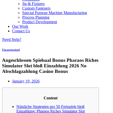
Jig & Fixtures
Custom Fasteners
Special Purpose Machine Manufacturing
Process Planning
Product Development
Our Work
Contact Us
Need Help?
Uncategorized
Angeschlossen Spielsaal Bonus Pharaos Riches
Simulator Slot bloß Einzahlung 2026 No
Abschlagzahlung Casino Bonus
January 19, 2026
Content
Nützliche Strategien pro 50 Freispiele bloß
Einzahlung: Pharaos Riches Simulator Slot