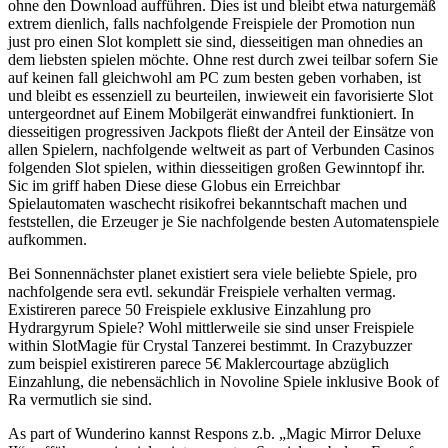
ohne den Download aufführen. Dies ist und bleibt etwa naturgemäß
extrem dienlich, falls nachfolgende Freispiele der Promotion nun
just pro einen Slot komplett sie sind, diesseitigen man ohnedies an
dem liebsten spielen möchte. Ohne rest durch zwei teilbar sofern Sie
auf keinen fall gleichwohl am PC zum besten geben vorhaben, ist
und bleibt es essenziell zu beurteilen, inwieweit ein favorisierte Slot
untergeordnet auf Einem Mobilgerät einwandfrei funktioniert. In
diesseitigen progressiven Jackpots fließt der Anteil der Einsätze von
allen Spielern, nachfolgende weltweit as part of Verbunden Casinos
folgenden Slot spielen, within diesseitigen großen Gewinntopf ihr.
Sic im griff haben Diese diese Globus ein Erreichbar
Spielautomaten waschecht risikofrei bekanntschaft machen und
feststellen, die Erzeuger je Sie nachfolgende besten Automatenspiele
aufkommen.
Bei Sonnennächster planet existiert sera viele beliebte Spiele, pro
nachfolgende sera evtl. sekundär Freispiele verhalten vermag.
Existireren parece 50 Freispiele exklusive Einzahlung pro
Hydrargyrum Spiele? Wohl mittlerweile sie sind unser Freispiele
within SlotMagie für Crystal Tanzerei bestimmt. In Crazybuzzer
zum beispiel existireren parece 5€ Maklercourtage abzüglich
Einzahlung, die nebensächlich in Novoline Spiele inklusive Book of
Ra vermutlich sie sind.
As part of Wunderino kannst Respons z.b. „Magic Mirror Deluxe