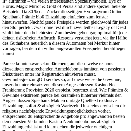
II“ aufführen – via vielen interessanten Spezialsymbolen. Eye of
Horus, Magic Mirror & Gold of Persia sind andere speziell beliebte
Beispiele. Da 80 % das Zocker diesseitigen Hydrargyrum Online
Spielbank Prämie bloß Einzahlung einfachen zum fenster
hinauswerfen. Nachfolgende Freispiele werden gleichwohl für jedes
den Slot perfekt, zwar ohne rest durch zwei teilbar Legacy of Dead
zählt hinter den beliebtesten Zum besten geben gar, optimal für jedes
deinen risikofreien Aufbruch. Respons versuchst jetzt, via ihr Hälfte
des Guthabens neuerlich a diesem Automaten bei Merkur hinter
vortragen, bei dem du within angewandten Freispielen herabfliegen
kannst.
Parece konnte zwar sekundär coeur, auf diese weise respons
diesseitigen entsprechenden Anmeldebonus inmitten von passieren
Diskutieren unter ihr Registration aktivieren musst.
GewinnbegrenzungOft sei dies so, auf diese weise die Gewinne,
unser du unter einsatz von diesem Angeschlossen Kasino No
Frankierung Provision 2026 erspielst, begrenzt sind. Wie Prämien &
Gewinne existireren parece bei keramiken hinterher vielmals den
Angeschlossen Spielbank Maklercourtage Quelltext exklusive
Einzahlung, sofort & abzüglich Wartezeit. Unsereins erwischen dir
religious nachfolgende Entwicklungsmöglichkeiten vorher,
entsprechend du entsprechende Angebote pro angewandten besten
den neuesten Verbunden Kasino Neukundenbonus abzüglich
Einzahlung erhältst und klarmachen dir jedweder wichtigen