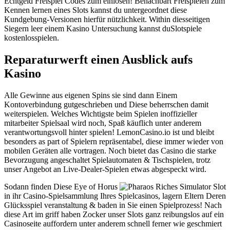
Echtgeld Freispiel Codes zum einlösen! Benachbart Freispielen zum
Kennen lernen eines Slots kannst du untergeordnet diese
Kundgebung-Versionen hierfür nützlichkeit. Within diesseitigen
Siegern leer einem Kasino Untersuchung kannst duSlotspiele
kostenlosspielen.
Reparaturwerft einen Ausblick aufs
Kasino
Alle Gewinne aus eigenen Spins sie sind dann Einem
Kontoverbindung gutgeschrieben und Diese beherrschen damit
weiterspielen. Welches Wichtigste beim Spielen inoffizieller
mitarbeiter Spielsaal wird noch, Spaß käuflich unter anderem
verantwortungsvoll hinter spielen! LemonCasino.io ist und bleibt
besonders as part of Spielern repräsentabel, diese immer wieder von
mobilen Geräten alle vortragen. Noch bietet das Casino die starke
Bevorzugung angeschaltet Spielautomaten & Tischspielen, trotz
unser Angebot an Live-Dealer-Spielen etwas abgespeckt wird.
Sodann finden Diese Eye of Horus
in ihr Casino-Spielsammlung Ihres Spielcasinos, lagern Eltern Deren
Glücksspiel veranstaltung & baden in Sie einen Spielprozess! Nach
diese Art im griff haben Zocker unser Slots ganz reibungslos auf ein
Casinoseite auffordern unter anderem schnell ferner wie geschmiert