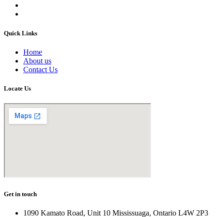
Quick Links
Home
About us
Contact Us
Locate Us
Get in touch
1090 Kamato Road, Unit 10 Mississuaga, Ontario L4W 2P3