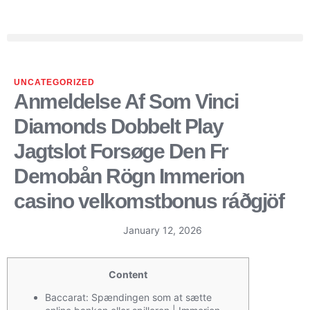
UNCATEGORIZED
Anmeldelse Af Som Vinci
Diamonds Dobbelt Play
Jagtslot Forsøge Den Fr
Demobån Rögn Immerion
casino velkomstbonus ráðgjöf
January 12, 2026
Content
Baccarat: Spændingen som at sætte