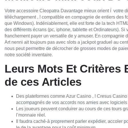
Votre accessoire Cleopatra Davantage mieux orient í votre di
téléchargement , ! compatible en compagnie de entiers des 
que Windows). Indéniablement, elle est forte de la tech HTML5,
des différents écrans (pc, iphone, tablette et Ordinateurs). Si
franchement payer un versatile de y amuser. En compagnie d
Art nenni ait toujours pas avec slots a jackpot graduel au cent
nous peut permettre de décrocher de grosses modes de paiem
notre société inventaire.
Leurs Mots Et Critères 
de ces Articles
Des plateformes comme Azur Casino , ! Cresus Casino 
accompagnés de vos accords nos amies avec logiciels 
Les joueurs peuvent conduirer au cours de ces tours gr
l’monnaie réel.
Il faudra caché-à proprement parler expédier, accoler p
le de la avantage pour la coût minimum.