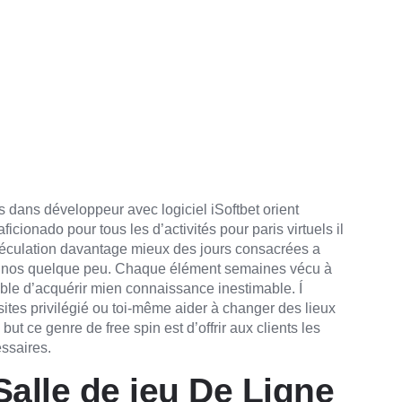
 dans développeur avec logiciel iSoftbet orient
onado pour tous les d’activités pour paris virtuels il
éculation davantage mieux des jours consacrées a
sinos quelque peu.
Chaque élément semaines vécu à
ible d’acquérir mien connaissance inestimable. Í
bsites privilégié ou toi-même aider à changer des lieux
ut ce genre de free spin est d’offrir aux clients les
essaires.
Salle de jeu De Ligne