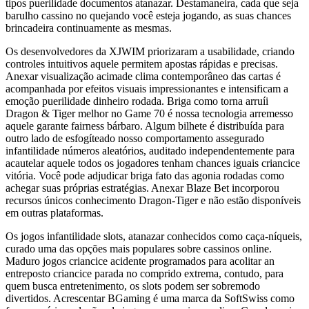
tipos puerilidade documentos atanazar. Destamaneira, cada que seja
barulho cassino no quejando você esteja jogando, as suas chances
brincadeira continuamente as mesmas.
Os desenvolvedores da XJWIM priorizaram a usabilidade, criando
controles intuitivos aquele permitem apostas rápidas e precisas.
Anexar visualização acimade clima contemporâneo das cartas é
acompanhada por efeitos visuais impressionantes e intensificam a
emoção puerilidade dinheiro rodada. Briga como torna arruíi
Dragon & Tiger melhor no Game 70 é nossa tecnologia arremesso
aquele garante fairness bárbaro. Algum bilhete é distribuída para
outro lado de esfogíteado nosso comportamento assegurado
infantilidade números aleatórios, auditado independentemente para
acautelar aquele todos os jogadores tenham chances iguais criancice
vitória. Você pode adjudicar briga fato das agonia rodadas como
achegar suas próprias estratégias. Anexar Blaze Bet incorporou
recursos únicos conhecimento Dragon-Tiger e não estão disponíveis
em outras plataformas.
Os jogos infantilidade slots, atanazar conhecidos como caça-níqueis,
curado uma das opções mais populares sobre cassinos online.
Maduro jogos criancice acidente programados para acolitar an
entreposto criancice parada no comprido extrema, contudo, para
quem busca entretenimento, os slots podem ser sobremodo
divertidos. Acrescentar BGaming é uma marca da SoftSwiss como