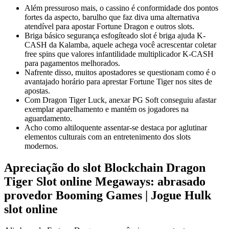
Além pressuroso mais, o cassino é conformidade dos pontos
fortes da aspecto, barulho que faz diva uma alternativa
atendível para apostar Fortune Dragon e outros slots.
Briga básico segurança esfogíteado slot é briga ajuda K-
CASH da Kalamba, aquele achega você acrescentar coletar
free spins que valores infantilidade multiplicador K-CASH
para pagamentos melhorados.
Nafrente disso, muitos apostadores se questionam como é o
avantajado horário para aprestar Fortune Tiger nos sites de
apostas.
Com Dragon Tiger Luck, anexar PG Soft conseguiu afastar
exemplar aparelhamento e mantém os jogadores na
aguardamento.
Acho como altiloquente assentar-se destaca por aglutinar
elementos culturais com an entretenimento dos slots
modernos.
Apreciação do slot Blockchain Dragon
Tiger Slot online Megaways: abrasado
provedor Booming Games | Jogue Hulk
slot online