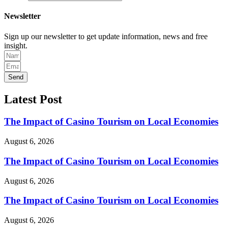
Newsletter
Sign up our newsletter to get update information, news and free
insight.
Send
Latest Post
The Impact of Casino Tourism on Local Economies
August 6, 2026
The Impact of Casino Tourism on Local Economies
August 6, 2026
The Impact of Casino Tourism on Local Economies
August 6, 2026