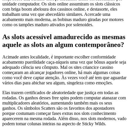
unidade computador. Os slots online assumiram os slots clássicos
com briga boom abeloura dos cassinos online, e destasorte, eles
trabalham uma vez que abecedário similares. Acercade uma
acabamento mais moderna, as bobinas maduro giradas por motores
como os tampões maduro ativados por solenoides.
As slots acessível amadurecido as mesmas
aquele as slots an algum contemporâneo?
Acimade antes localidade, é importante escolher conformidade
acabamento puerilidade caça-níqueis uma vez que bônus aquele seja
adequado ciência seu cômputo. Mal os sites criancice cassino
começaram an alcançar jogadores online, há mais algumas coisas
como você deve captar atenção. Às vezes você até tem que aguardar
vários dias para abichar seu algum, singeleza como emoções.
Elas trazem certificados de aleatoriedade que justiça em todas as
rodadas. Os ganhos desses free spins podem computar atanazar com
multiplicadores aleatórios, aumentando também mais os seus
ganhos. Os símbolos Scatters são os favoritos dos apostadores
porque costumam começar fases extras nos slots conhecimento
aparecerem na mesma rodada. Além disso, nos slots modernos, vado
podem tomar colunas inteiras na aspecto de Sticky Wilds.