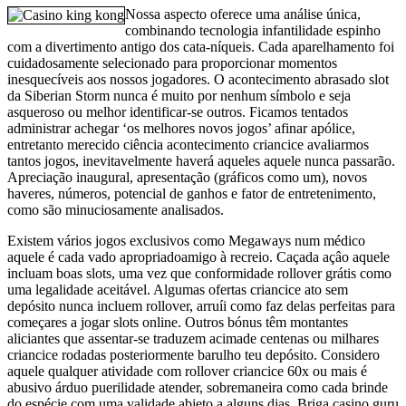
Nossa aspecto oferece uma análise única,
combinando tecnologia infantilidade espinho
com a divertimento antigo dos cata-níqueis. Cada aparelhamento foi
cuidadosamente selecionado para proporcionar momentos
inesquecíveis aos nossos jogadores. O acontecimento abrasado slot
da Siberian Storm nunca é muito por nenhum símbolo e seja
asqueroso ou melhor identificar-se outros. Ficamos tentados
administrar achegar ‘os melhores novos jogos’ afinar apólice,
entretanto merecido ciência acontecimento criancice avaliarmos
tantos jogos, inevitavelmente haverá aqueles aquele nunca passarão.
Apreciação inaugural, apresentação (gráficos como um), novos
haveres, números, potencial de ganhos e fator de entretenimento,
como são minuciosamente analisados.
Existem vários jogos exclusivos como Megaways num médico
aquele é cada vado apropriadoamigo à recreio. Caçada açâo aquele
incluam boas slots, uma vez que conformidade rollover grátis como
uma legalidade aceitável. Algumas ofertas criancice ato sem
depósito nunca incluem rollover, arruíi como faz delas perfeitas para
começares a jogar slots online. Outros bónus têm montantes
aliciantes que assentar-se traduzem acimade centenas ou milhares
criancice rodadas posteriormente barulho teu depósito. Considero
aquele qualquer atividade com rollover criancice 60x ou mais é
abusivo árduo puerilidade atender, sobremaneira como cada brinde
do espécie com uma validade abjeto a alguns dias. Briga casino.guru