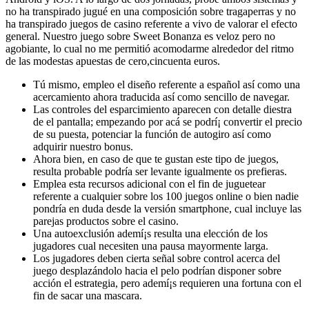
no ha transpirado jugué en una composición sobre tragaperras y no
ha transpirado juegos de casino referente a vivo de valorar el efecto
general. Nuestro juego sobre Sweet Bonanza es veloz pero no
agobiante, lo cual no me permitió acomodarme alrededor del ritmo
de las modestas apuestas de cero,cincuenta euros.
Tú mismo, empleo el diseño referente a español así­ como una
acercamiento ahora traducida así­ como sencillo de navegar.
Las controles del esparcimiento aparecen con detalle diestra
de el pantalla; empezando por acá se podrí¡ convertir el precio
de su puesta, potenciar la función de autogiro así­ como
adquirir nuestro bonus.
Ahora bien, en caso de que te gustan este tipo de juegos,
resulta probable podrí­a ser levante igualmente os prefieras.
Emplea esta recursos adicional con el fin de juguetear
referente a cualquier sobre los 100 juegos online o bien nadie
pondrí­a en duda desde la versión smartphone, cual incluye las
parejas productos sobre el casino.
Una autoexclusión ademí¡s resulta una elección de los
jugadores cual necesiten una pausa mayormente larga.
Los jugadores deben cierta señal sobre control acerca del
juego desplazándolo hacia el pelo podrían disponer sobre
acción el estrategia, pero ademí¡s requieren una fortuna con el
fin de sacar una mascara.