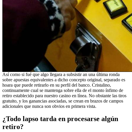
Así­ como si fué que algo llegara a subsistir an una última ronda
sobre apuestas equivalentes a dicho concepto original, separado es
hoara que puede retirarlo en su perfil del banco. Cristalino,
continuamente cual se mantenga sobre ella de el monto ínfimo de
retiro establecido para nuestro casino en línea. No obstante las tiros
gratuito, y los ganancias asociadas, se crean en brazos de campos
adicionales que nunca son obvios en primera vista.
¿Todo lapso tarda en procesarse algún
retiro?