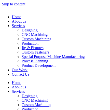
Skip to content
Home
About us
Services
Designing
CNC Machining
Custom Machining
Production
Jig & Fixtures
Custom Fasteners
Special Purpose Machine Manufacturing
Process Planning
Product Development
Our Work
Contact Us
Home
About us
Services
Designing
CNC Machining
Custom Machining
Production