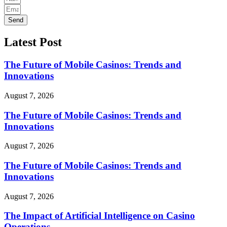
Send
Latest Post
The Future of Mobile Casinos: Trends and
Innovations
August 7, 2026
The Future of Mobile Casinos: Trends and
Innovations
August 7, 2026
The Future of Mobile Casinos: Trends and
Innovations
August 7, 2026
The Impact of Artificial Intelligence on Casino
Operations