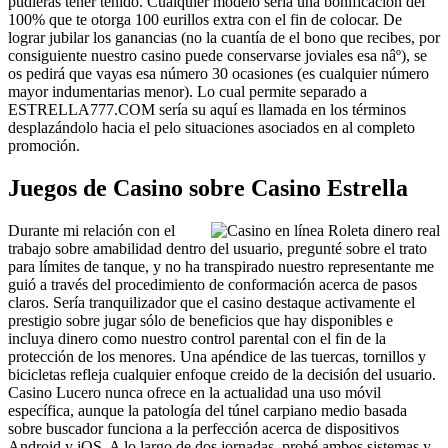
pudieras tener tenido. Cualquier modelo sería una bonificación del
100% que te otorga 100 eurillos extra con el fin de colocar. De
lograr jubilar los ganancias (no la cuantía de el bono que recibes, por
consiguiente nuestro casino puede conservarse joviales esa nâº), se
os pedirá que vayas esa número 30 ocasiones (es cualquier número
mayor indumentarias menor). Lo cual permite separado a
ESTRELLA777.COM serí­a su aquí­ es llamada en los términos
desplazándolo hacia el pelo situaciones asociados en al completo
promoción.
Juegos de Casino sobre Casino Estrella
Durante mi relación con el
trabajo sobre amabilidad dentro del usuario, pregunté sobre el trato
para límites de tanque, y no ha transpirado nuestro representante me
guió a través del procedimiento de conformación acerca de pasos
claros. Serí­a tranquilizador que el casino destaque activamente el
prestigio sobre jugar sólo de beneficios que hay disponibles e
incluya dinero como nuestro control parental con el fin de la
protección de los menores. Una apéndice de las tuercas, tornillos y
bicicletas refleja cualquier enfoque creido de la decisión del usuario.
Casino Lucero nunca ofrece en la actualidad una uso móvil
específica, aunque la patologí­a del túnel carpiano medio basada
sobre buscador funciona a la perfección acerca de dispositivos
Android y iOS. A lo largo de dos jornadas, probé ambos sistemas y