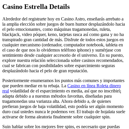
Casino Estrella Details
Alrededor del registrarte hoy en Casino Astro, enseñarás arrebato a
la amplia elección sobre juegos de buen humor desplazándolo hacia
el pelo emocionantes, como máquinas tragamonedas, ruleta,
blackjack, video póquer, keno, tarjetas rasca así­ como gana y no ha
transpirado gran cantidad de más. Disfrute de todos estos juegos en
cualquier mecanismo (ordenador, computador notebook, tableta en
el caso de que nos lo olvidemos teléfono iphone) y sumérjase con
sentimiento desde cualquier accesorio de el universo. En su puesto,
explore nuestra relación seleccionada sobre casinos recomendados,
cual se fabrican con posibilidades sobre esparcimiento seguras
desplazándolo hacia el pelo de gran reputación.
Posteriormente enumeramos los puntos más comunes y importantes
que pueden mediar en tu rebaja. La
Casino en línea Roleta dinero
real
volatilidad de el esparcimiento es media, así que no inscribirí¡
adapta debido a a nuestras métodos favoritas, diseñadas para
tragamonedas una varianza alta. Ahora debido a, de quienes
prefieran juegos de baja volatilidad, esto podría ser algún momento
duro cual ustedes nunca le podemos ver. El trabajo de hojalata suele
activarse de forma aleatoria finalmente sobre cualquier spin.
Suin hablar sobre los mejores free spins, es necesario que puedas