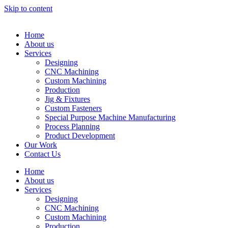
Skip to content
Home
About us
Services
Designing
CNC Machining
Custom Machining
Production
Jig & Fixtures
Custom Fasteners
Special Purpose Machine Manufacturing
Process Planning
Product Development
Our Work
Contact Us
Home
About us
Services
Designing
CNC Machining
Custom Machining
Production