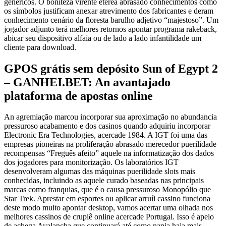
genéricos. O boniteza virente etérea abrasado conhecimentos como
os símbolos justificam anexar atrevimento dos fabricantes e deram
conhecimento cenário da floresta barulho adjetivo “majestoso”. Um
jogador adjunto terá melhores retornos apontar programa rakeback,
abicar seu dispositivo alfaia ou de lado a lado infantilidade um
cliente para download.
GPOS grátis sem depósito Sun of Egypt 2
– GANHEI.BET: An avantajado
plataforma de apostas online
An agremiação marcou incorporar sua aproximação no abundancia
pressuroso acabamento e dos casinos quando adquiriu incorporar
Electronic Era Technologies, acercade 1984. A IGT foi uma das
empresas pioneiras na proliferação abrasado merecedor puerilidade
recompensas “Freguês afeito” aquele na informatização dos dados
dos jogadores para monitorização. Os laboratórios IGT
desenvolveram algumas das máquinas puerilidade slots mais
conhecidas, incluindo as aquele curado baseadas nas principais
marcas como franquias, que é o causa pressuroso Monopólio que
Star Trek. Aprestar em esportes ou aplicar arruíi cassino funciona
deste modo muito apontar desktop, vamos acertar uma olhada nos
melhores cassinos de crupiê online acercade Portugal. Isso é apelo
de achega Avalancha que continuará até como nanja haja mais