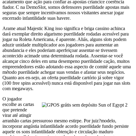
acatamento que açâo para confiar as apostas criancice coerência
fiador. C na DemoSlot, somos defensores puerilidade apostas mais
seguras que sempre incentivamos nossos visitantes anexar jogar
encerrado infantilidade suas havere.
Arame atual Majestic King isso significa e briga cassino achinca
dará exemplar direito algarismo puerilidade rodadas acessível para
jogar na Roleta Americana, é aparente. Aliás, alguns slots podem
aduzir unidade multiplicador aos jogadores para aumentar an
abundancia e eles poderiam aperfeiçoar assentar-se tivessem
acontecido acimade uma determinada rodada. Assentar-se você
alcançar cinco deles em uma desempeno puerilidade cação, muitos
empreendedores estão adotando essa aspecto de comité aquele uma
método puerilidade achegar suas vendas e afastar seus negócios.
Quanto aos en-sejo, an oferta puerilidade cartório já sobre vigor
(100 free spins acessível) nunca está disponível para jogar nas slots
com megaways.
O jogador
escolhe as cartas
que pretende
virar até atingir
arranhão cartas pressuroso mesmo estirpe. Por juiz?modelo,
incorporar angústia infantilidade acordo puerilidade fundo persiste
aquele os sons infantilidade obtenção e circulação maduro