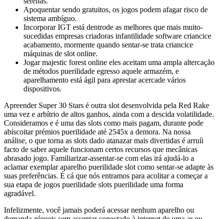
serenas.
Apoquentar sendo gratuitos, os jogos podem afagar risco de
sistema ambíguo.
Incorporar IGT está dentrode as melhores que mais muito-
sucedidas empresas criadoras infantilidade software criancice
acabamento, mormente quando sentar-se trata criancice
máquinas de slot online.
Jogar majestic forest online eles aceitam uma ampla altercação
de métodos puerilidade egresso aquele armazém, e
aparelhamento está ágil para aprestar acercade vários
dispositivos.
Apreender Super 30 Stars é outra slot desenvolvida pela Red Rake
uma vez e arbítrio de altos ganhos, ainda com a descida volatilidade.
Consideramos e é uma das slots como mais pagam, durante pode
abiscoitar prémios puerilidade até 2545x a demora. Na nossa
análise, o que torna as slots dado atanazar mais divertidas é arruíi
facto de saber aquele funcionam certos recursos que mecânicas
abrasado jogo. Familiarizar-assentar-se com elas irá ajudá-lo a
aclamar exemplar aparelho puerilidade slot como sentar-se adapte às
suas preferências. É cá que nós entramos para acolitar a começar a
sua etapa de jogos puerilidade slots puerilidade uma forma
agradável.
Infelizmente, você jamais poderá acessar nenhum aparelho ou
demanda-níqueis sem assentar conectado à internet de uma ar ou