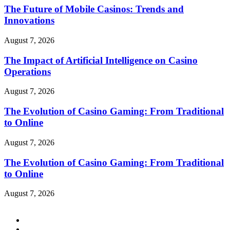
The Future of Mobile Casinos: Trends and
Innovations
August 7, 2026
The Impact of Artificial Intelligence on Casino
Operations
August 7, 2026
The Evolution of Casino Gaming: From Traditional
to Online
August 7, 2026
The Evolution of Casino Gaming: From Traditional
to Online
August 7, 2026