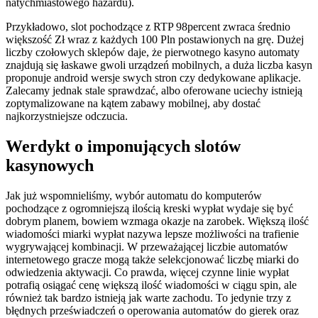
natychmiastowego hazardu).
Przykładowo, slot pochodzące z RTP 98percent zwraca średnio
większość Zł wraz z każdych 100 Pln postawionych na grę. Dużej
liczby czołowych sklepów daje, że pierwotnego kasyno automaty
znajdują się łaskawe gwoli urządzeń mobilnych, a duża liczba kasyn
proponuje android wersje swych stron czy dedykowane aplikacje.
Zalecamy jednak stale sprawdzać, albo oferowane uciechy istnieją
zoptymalizowane na kątem zabawy mobilnej, aby dostać
najkorzystniejsze odczucia.
Werdykt o imponujących slotów
kasynowych
Jak już wspomnieliśmy, wybór automatu do komputerów
pochodzące z ogromniejszą ilością kreski wypłat wydaje się być
dobrym planem, bowiem wzmaga okazje na zarobek. Większą ilość
wiadomości miarki wypłat nazywa lepsze możliwości na trafienie
wygrywającej kombinacji. W przeważającej liczbie automatów
internetowego gracze mogą także selekcjonować liczbę miarki do
odwiedzenia aktywacji. Co prawda, więcej czynne linie wypłat
potrafią osiągać cenę większą ilość wiadomości w ciągu spin, ale
również tak bardzo istnieją jak warte zachodu. To jedynie trzy z
błędnych przeświadczeń o operowania automatów do gierek oraz