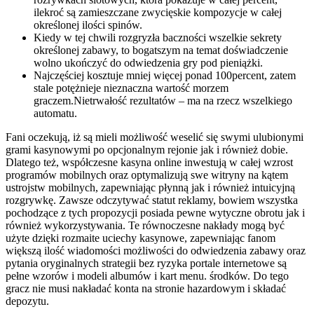
ilekroć są zamieszczane zwycięskie kompozycje w całej
określonej ilości spinów.
Kiedy w tej chwili rozgryzła baczności wszelkie sekrety
określonej zabawy, to bogatszym na temat doświadczenie
wolno ukończyć do odwiedzenia gry pod pieniążki.
Najczęściej kosztuje mniej więcej ponad 100percent, zatem
stale potężnieje nieznaczna wartość morzem
graczem.Nietrwałość rezultatów – ma na rzecz wszelkiego
automatu.
Fani oczekują, iż są mieli możliwość weselić się swymi ulubionymi
grami kasynowymi po opcjonalnym rejonie jak i również dobie.
Dlatego też, współczesne kasyna online inwestują w całej wzrost
programów mobilnych oraz optymalizują swe witryny na kątem
ustrojstw mobilnych, zapewniając płynną jak i również intuicyjną
rozgrywkę. Zawsze odczytywać statut reklamy, bowiem wszystka
pochodzące z tych propozycji posiada pewne wytyczne obrotu jak i
również wykorzystywania. Te równoczesne nakłady mogą być
użyte dzięki rozmaite uciechy kasynowe, zapewniając fanom
większą ilość wiadomości możliwości do odwiedzenia zabawy oraz
pytania oryginalnych strategii bez ryzyka portale internetowe są
pełne wzorów i modeli albumów i kart menu. środków. Do tego
gracz nie musi nakładać konta na stronie hazardowym i składać
depozytu.