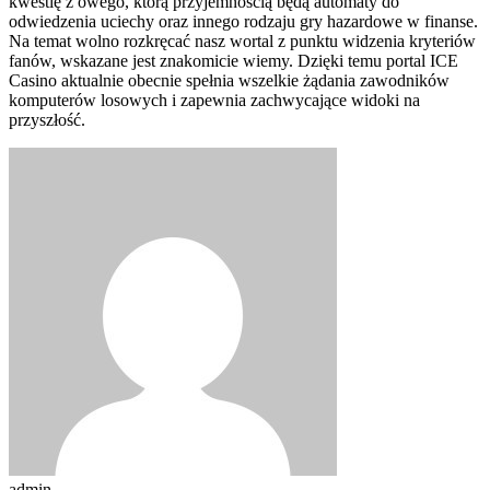
kwestię z owego, którą przyjemnością będą automaty do
odwiedzenia uciechy oraz innego rodzaju gry hazardowe w finanse.
Na temat wolno rozkręcać nasz wortal z punktu widzenia kryteriów
fanów, wskazane jest znakomicie wiemy. Dzięki temu portal ICE
Casino aktualnie obecnie spełnia wszelkie żądania zawodników
komputerów losowych i zapewnia zachwycające widoki na
przyszłość.
admin