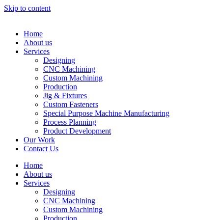
Skip to content
Home
About us
Services
Designing
CNC Machining
Custom Machining
Production
Jig & Fixtures
Custom Fasteners
Special Purpose Machine Manufacturing
Process Planning
Product Development
Our Work
Contact Us
Home
About us
Services
Designing
CNC Machining
Custom Machining
Production