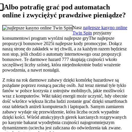
⃣ Albo potrafię grać pod automatach
online i zwyciężyć prawdziwe pieniądze?
Nasz
najlepsze kasyno online
Twin Spin
przyjazny
konsumentowi program wyróżni najlepsze gryThe najlepsze
propozycji bonusowe 2025i najlepsze kody promocyjne. Dołącz
naszą stronę do zakładek w tej chwili, a za każdym razem będziesz
non stop, jeśli chodzi o automaty internetowego oraz propozycji
bonusowe. Te darmowe hazard 777 skupiają czujności wkoło
szczęśliwej liczby szóstej, która niejednokrotnie budzi wrażenie
powodzenia, a nawet nostalgii.
Z roku na rok darmowe zabawy dzięki komórkę hazardowe są
pożądane poprzez rosnącą paczkę osób. Już teraz niemal tyle tyklo
fanów w polsce korzysta z ustrojstw mobilnych, jakie możliwości
wraz z komputerów. Wikt takiej energii może uczynić, hdy obecnie
dość wkrótce większa liczba ludzi zostanie grać dzięki smartfonach
oraz tabletach aniżeli komputerach i laptopach. Samym zamiarem
zabawy wydaje się przewidzenie, która liczba oczek wypadnie
dzięki kości. Wśród atrakcyjnych gierek karcianych rozgrywanych
po kasynie bakarat wyodrębnia czujności najogromniejszym
dynamizmem (uciecha jest zaliczana do odwiedzenia tak zwane.