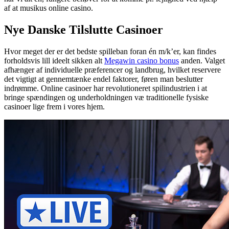
af at musikus online casino.
Nye Danske Tilslutte Casinoer
Hvor meget der er det bedste spilleban foran én m/k’er, kan findes
forholdsvis lill ideelt sikken alt
Megawin casino bonus
anden. Valget
afhænger af individuelle præferencer og landbrug, hvilket reservere
det vigtigt at gennemtænke endel faktorer, føren man beslutter
indrømme. Online casinoer har revolutioneret spilindustrien i at
bringe spændingen og underholdningen væ traditionelle fysiske
casinoer lige frem i vores hjem.