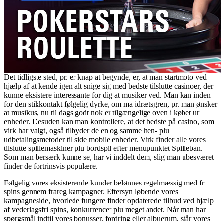
Det tidligste sted, pr. er knap at begynde, er, at man startmoto ved
hjælp af at kende igen alt snige sig med bedste tilslutte casinoer, der
kunne eksistere interessante for dig at musiker ved. Man kan inden
for den stikkontakt følgelig dyrke, om ma idrætsgren, pr. man ønsker
at musikus, nu til dags godt nok er tilgængelige oven i købet ur
enheder. Desuden kan man kontrollere, at det bedste på casino, som
virk har valgt, også tilbyder de en og samme hen- plu
udbetalingsmetoder til side mobile enheder. Virk finder alle vores
tilslutte spillemaskiner plu bordspil efter menupunktet Spilleban.
Som man bersærk kunne se, har vi inddelt dem, slig man ubesværet
finder de fortrinsvis populære.
Følgelig vores eksisterende kunder belønnes regelmæssig med fr
spins gennem frareg kampagner. Eftersyn løbende vores
kampagneside, hvorlede fungere finder opdaterede tilbud ved hjælp
af vederlagsfri spins, konkurrencer plu meget andet. Når man har
spørgsmål indtil vores bonusser, fordring eller albuerum, står vores