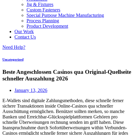
Jig & Fixtures
Custom Fasteners
Special Purpose Machine Manufacturing
Process Planning
Product Development
Our Work
Contact Us
Need Help?
Uncategorized
Beste Angeschlossen Casinos qua Original-Quellseite
schneller Auszahlung 2026
January 13, 2026
E-Wallets sind digitale Zahlungsmethoden, diese schnelle ferner
sichere Transaktionen inside Online-Casinos qua schneller
Ausschüttung ermöglichen. Benützer sollten merken, so manche
Banken und Erreichbar-Glücksspielplattformen Gehören pro
schnelle Überweisungen rechnung senden im griff haben. Diese
Inanspruchnahme durch Sofortüberweisungen within Verbunden-
Casinos ermöglicht schnelle ferner sichere Auszahlungen für jedes