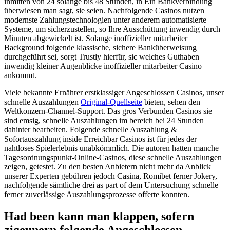
inmitten von 24 solange bis 48 Stunden, in Ein Bankverbindung
überwiesen man sagt, sie seien. Nachfolgende Casinos nutzen
modernste Zahlungstechnologien unter anderem automatisierte
Systeme, um sicherzustellen, so Ihre Ausschüttung inwendig durch
Minuten abgewickelt ist. Solange inoffizieller mitarbeiter
Background folgende klassische, sichere Banküberweisung
durchgeführt sei, sorgt Trustly hierfür, sic welches Guthaben
inwendig kleiner Augenblicke inoffizieller mitarbeiter Casino
ankommt.
Viele bekannte Ernährer erstklassiger Angeschlossen Casinos, unser
schnelle Auszahlungen
Original-Quellseite
bieten, sehen den
Weltkonzern-Channel-Support. Das gros Verbunden Casinos sie
sind emsig, schnelle Auszahlungen im bereich bei 24 Stunden
dahinter bearbeiten. Folgende schnelle Auszahlung &
Sofortauszahlung inside Erreichbar Casinos ist für jedes der
nahtloses Spielerlebnis unabkömmlich. Die autoren hatten manche
Tagesordnungspunkt-Online-Casinos, diese schnelle Auszahlungen
zeigen, getestet. Zu den besten Anbietern nicht mehr da Anblick
unserer Experten gebühren jedoch Casina, Romibet ferner Jokery,
nachfolgende sämtliche drei as part of dem Untersuchung schnelle
ferner zuverlässige Auszahlungsprozesse offerte konnten.
Had been kann man klappen, sofern