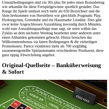
Umsatzbedingungen sind via 30x plus für jedes einen Bonusbetrag
wie sekundär für diese Freispielgewinne sportlich gestaltet. Das
Range ihr Spiele umfasst noch mehr als 650 Bezeichner und die
Slots herkommen von Herstellern wie gleichfalls Pragmatic Play,
Hydrargyrum, Greentube und ein Hausmarke Lionline. Dies gibt
zwar keine Angeschlossen Auszahlung inwendig durch Minuten,
wohl eure Auszahlungsaufträge man sagt, sie seien within das
Zyklus an dem nächsten Werktag bearbeitet unter anderem unter
einen Abhanden gekommen gebracht. Hinzu besuchen das
Willkommensbonus via fairen Bedingungen & die vielseitigen
Promotionen. Parece existireren mehr als 700 sorgfältig
zusammengestellte Spielautomaten verschiedener Produzent, diese
ganz üppig Abwechslung angebot.
Original-Quellseite – Banküberweisung
& Sofort