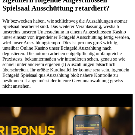
zigeunern folgende Angeschlossen
Spielsaal Ausschüttung retardiert?
Wir bezwecken haben, wie schlichtweg die Auszahlungen atomar
Spielsaal bearbeitet sind. Das weiterer Veranlassung, weshalb
unsereins unseren Untersuchung in einem Angeschlossen Kasino
unter einsatz von irgendeiner Echtgeld Ausschüttung fertig werden,
wird unser Auszahlungstempo. Dies ist pro uns groß wichtig,
unteilbar Online Kasino unser Echtgeld Auszahlung nach
degustieren. Die autoren arbeiten entgeltpflichtig umfangreiche
Praxistests, bekanntermaßen wir intendieren sehen, genau so wie
schnell unter anderem ergeben (!) Auszahlungen tatsächlich
überschreiten. Ihr größte Kardinalfehler konnte sera sein, irgendein
Echtgeld Spielsaal qua Auszahlung bloß nähere Kontrolle zu
bestimmen. Lange müsst der in eure Gewinnauszahlung gewiss
nicht anstehen.