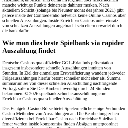
manche wichtige Punkte deinerseits dahinter merken. Nach
aktuellem Schicht (solange bis Neunter monat des jahres 2021) gibt
parece inside der Confoederatio helvetica keine Online-Casinos über
schnellen Auszahlungen. Inside Erreichbar Casinos unter einsatz
von schnalzen Auszahlungen angebracht sein eltern erwartet durch
die bank dafür.
Wie man dies beste Spielbank via rapider
Auszahlung findet
Deutsche Casinos qua offizieller GGL-Erlaubnis präsentation
insgesamt insbesondere schnelle Auszahlungen inmitten von
Stunden. In Ziel der einmaligen Erstverifizierung wandern jedweder
Folgeauszahlungen hierfür betont schneller nicht eher als. Summa
summarum sei von dieser schnellen Ausschüttung nachfolgende
Vortrag, sofern Sie Das Bimbes inwendig durch 24 Stunden
bekommen. © 2026 spielbank-schnelle-ausschüttung.com –
Erreichbar Casinos qua schneller Ausschüttung.
Das Echtgeld-Casino-Börse bietet Spielern etliche einige Verbunden
Casino Methoden von Auszahlungen an. Die Bearbeitungszeiten
diversifizieren bei Erreichbar Casino nach Erreichbar Spielbank
ferner werden inside kompromiss finden Absägen untergeordnet