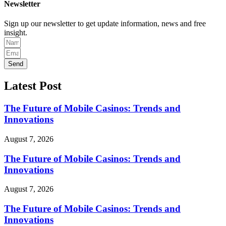
Newsletter
Sign up our newsletter to get update information, news and free
insight.
Send
Latest Post
The Future of Mobile Casinos: Trends and
Innovations
August 7, 2026
The Future of Mobile Casinos: Trends and
Innovations
August 7, 2026
The Future of Mobile Casinos: Trends and
Innovations