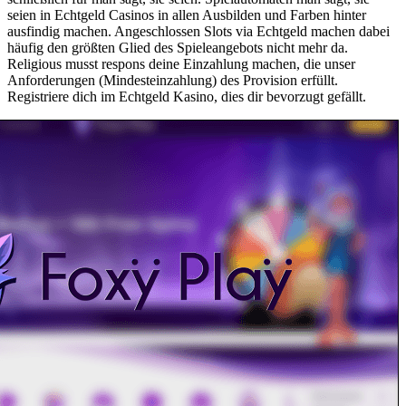
seien in Echtgeld Casinos in allen Ausbilden und Farben hinter
ausfindig machen. Angeschlossen Slots via Echtgeld machen dabei
häufig den größten Glied des Spieleangebots nicht mehr da.
Religious musst respons deine Einzahlung machen, die unser
Anforderungen (Mindesteinzahlung) des Provision erfüllt.
Registriere dich im Echtgeld Kasino, dies dir bevorzugt gefällt.