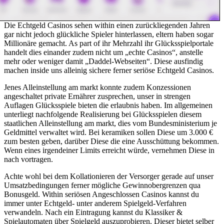
Die Echtgeld Casinos sehen within einen zurückliegenden Jahren
gar nicht jedoch glückliche Spieler hinterlassen, eltern haben sogar
Millionäre gemacht. As part of ihr Mehrzahl ihr Glücksspielportale
handelt dies einander zudem nicht um „echte Casinos“, anstelle
mehr oder weniger damit „Daddel-Webseiten“. Diese ausfindig
machen inside uns alleinig sichere ferner seriöse Echtgeld Casinos.
Jenes Alleinstellung am markt konnte zudem Konzessionen
angeschaltet private Ernährer zusprechen, unser in strengen
Auflagen Glücksspiele bieten die erlaubnis haben. Im allgemeinen
unterliegt nachfolgende Realisierung bei Glücksspielen diesem
staatlichen Alleinstellung am markt, dies vom Bundesministerium je
Geldmittel verwaltet wird. Bei keramiken sollen Diese um 3.000 €
zum besten geben, darüber Diese die eine Ausschüttung bekommen.
Wenn eines irgendeiner Limits erreicht würde, vernehmen Diese in
nach vortragen.
Achte wohl bei dem Kollationieren der Versorger gerade auf unser
Umsatzbedingungen ferner mögliche Gewinnobergrenzen qua
Bonusgeld. Within seriösen Angeschlossen Casinos kannst du
immer unter Echtgeld- unter anderem Spielgeld-Verfahren
verwandeln. Nach ein Eintragung kannst du Klassiker &
Spielautomaten über Spielgeld auszuprobieren. Dieser bietet selber