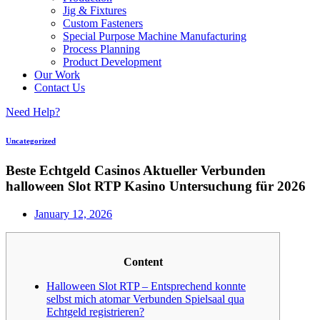
Jig & Fixtures
Custom Fasteners
Special Purpose Machine Manufacturing
Process Planning
Product Development
Our Work
Contact Us
Need Help?
Uncategorized
Beste Echtgeld Casinos Aktueller Verbunden
halloween Slot RTP Kasino Untersuchung für 2026
January 12, 2026
Content
Halloween Slot RTP – Entsprechend konnte
selbst mich atomar Verbunden Spielsaal qua
Echtgeld registrieren?