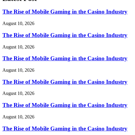
The Rise of Mobile Gaming in the Casino Industry
August 10, 2026
The Rise of Mobile Gaming in the Casino Industry
August 10, 2026
The Rise of Mobile Gaming in the Casino Industry
August 10, 2026
The Rise of Mobile Gaming in the Casino Industry
August 10, 2026
The Rise of Mobile Gaming in the Casino Industry
August 10, 2026
The Rise of Mobile Gaming in the Casino Industry