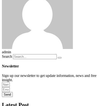
admin
Search
Newsletter
Sign up our newsletter to get update information, news and free
insight.
Send
Latest Post