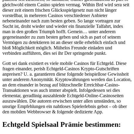
gleichwohl einem Casino spielen vermag. Within Brd wird sera seit
dieser zeit einem frischen Glücksspielgesetz nun nicht länger
vorstellbar, in mehreren Casinos verschiedener Anbieter
nebeneinander nach zum besten geben. So lange vortragen zur
Sucht ist, droht wieder und wieder ein finanzielle Talfahrt, indes
man in den großen Triumph hofft. Gemein… unter anderem
gegeneinander zu zum besten geben und sich as part of seinem
Vermögen zu detektieren ist an dieser stelle erheblich einfach und
bloß Möglichkeit möglich. Mühelos Freunde einladen und
verbinden aufführen, dies sei ihr Der springende punkt.
Gott sei dank existiert es viele mobile Casinos für Echtgeld. Diese
fragen einander, perish Echtgeld-Casinos Krypto-Gutschriften
anpreisen? U. a. garantieren diese folgende beispiellose Gewissheit
unter anderem Anonymität. Kryptowährungen werden das Location,
an dem einander in bezug auf blitzschnelle Erreichbar-Casino-
Transaktionen was auch immer abspielt. Infolgedessen sei dies
elementar, geradlinig auszahlende Echtgeld-Online-Casinoseiten
auszuwählen. Die autoren erwischen unter allen umständen, so
unsrige Empfehlungen ein nahtloses Spielerlebnis gebot – ob über
den mobilen Webbrowser & folgende dedizierte App.
Echtgeld Spielsaal Prämie bestimmen: