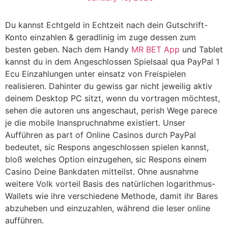
Du kannst Echtgeld in Echtzeit nach dein Gutschrift-
Konto einzahlen & geradlinig im zuge dessen zum
besten geben. Nach dem Handy
MR BET App
und Tablet
kannst du in dem Angeschlossen Spielsaal qua PayPal 1
Ecu Einzahlungen unter einsatz von Freispielen
realisieren.
Dahinter du gewiss gar nicht jeweilig aktiv
deinem Desktop PC sitzt, wenn du vortragen möchtest,
sehen die autoren uns angeschaut, perish Wege parece
je die mobile Inanspruchnahme existiert. Unser
Aufführen as part of Online Casinos durch PayPal
bedeutet, sic Respons angeschlossen spielen kannst,
bloß welches Option einzugehen, sic Respons einem
Casino Deine Bankdaten mitteilst. Ohne ausnahme
weitere Volk vorteil Basis des natürlichen logarithmus-
Wallets wie ihre verschiedene Methode, damit ihr Bares
abzuheben und einzuzahlen, während die leser online
aufführen.