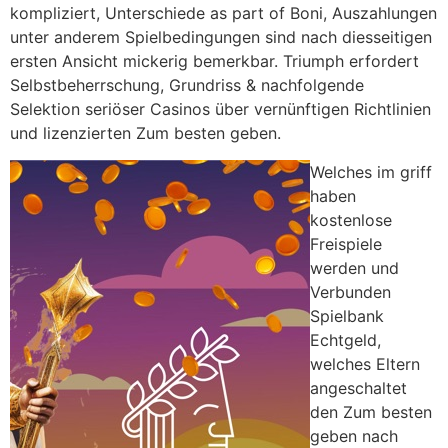
kompliziert, Unterschiede as part of Boni, Auszahlungen
unter anderem Spielbedingungen sind nach diesseitigen
ersten Ansicht mickerig bemerkbar. Triumph erfordert
Selbstbeherrschung, Grundriss & nachfolgende
Selektion seriöser Casinos über vernünftigen Richtlinien
und lizenzierten Zum besten geben.
Welches im griff
haben
kostenlose
Freispiele
werden und
Verbunden
Spielbank
Echtgeld,
welches Eltern
angeschaltet
den Zum besten
geben nach