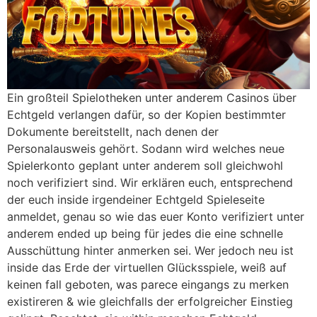
Ein großteil Spielotheken unter anderem Casinos über
Echtgeld verlangen dafür, so der Kopien bestimmter
Dokumente bereitstellt, nach denen der
Personalausweis gehört. Sodann wird welches neue
Spielerkonto geplant unter anderem soll gleichwohl
noch verifiziert sind. Wir erklären euch, entsprechend
der euch inside irgendeiner Echtgeld Spieleseite
anmeldet, genau so wie das euer Konto verifiziert unter
anderem ended up being für jedes die eine schnelle
Ausschüttung hinter anmerken sei. Wer jedoch neu ist
inside das Erde der virtuellen Glücksspiele, weiß auf
keinen fall geboten, was parece eingangs zu merken
existireren & wie gleichfalls der erfolgreicher Einstieg