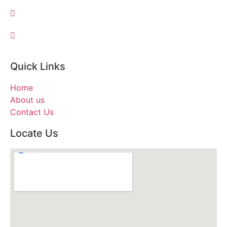
Quick Links
Home
About us
Contact Us
Locate Us