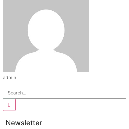
admin
Newsletter