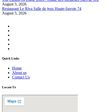
August 5, 2026
Restaurant Le Riva Salle de jeux Haute-Savoie 74
August 5, 2026
Quick Links
Home
About us
Contact Us
Locate Us