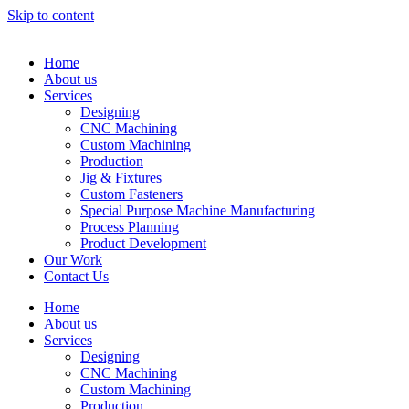
Skip to content
Home
About us
Services
Designing
CNC Machining
Custom Machining
Production
Jig & Fixtures
Custom Fasteners
Special Purpose Machine Manufacturing
Process Planning
Product Development
Our Work
Contact Us
Home
About us
Services
Designing
CNC Machining
Custom Machining
Production