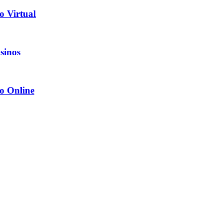
o Virtual
sinos
o Online