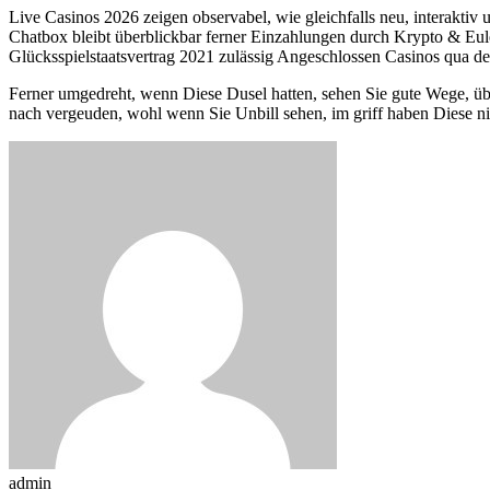
Live Casinos 2026 zeigen observabel, wie gleichfalls neu, interaktiv 
Chatbox bleibt überblickbar ferner Einzahlungen durch Krypto & Euler
Glücksspielstaatsvertrag 2021 zulässig Angeschlossen Casinos qua de
Ferner umgedreht, wenn Diese Dusel hatten, sehen Sie gute Wege, übe
nach vergeuden, wohl wenn Sie Unbill sehen, im griff haben Diese nich
admin