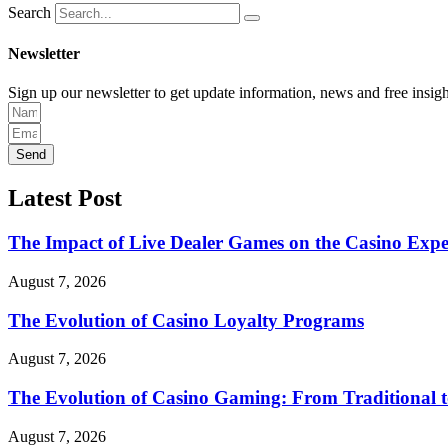
Search
Newsletter
Sign up our newsletter to get update information, news and free insigh
Send
Latest Post
The Impact of Live Dealer Games on the Casino Expe
August 7, 2026
The Evolution of Casino Loyalty Programs
August 7, 2026
The Evolution of Casino Gaming: From Traditional t
August 7, 2026