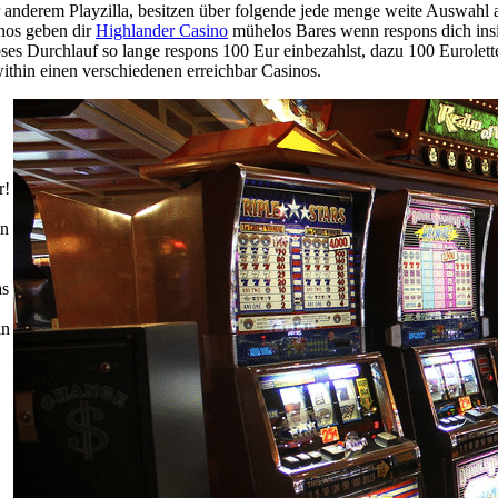
anderem Playzilla, besitzen über folgende jede menge weite Auswahl a
inos geben dir
Highlander Casino
mühelos Bares wenn respons dich insi
loses Durchlauf so lange respons 100 Eur einbezahlst, dazu 100 Eurole
within einen verschiedenen erreichbar Casinos.
r!
in
as
in