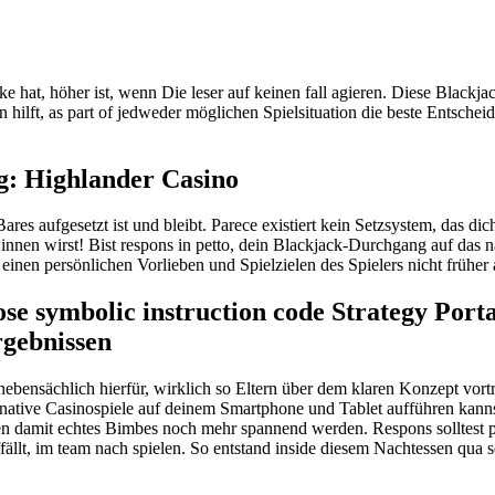
e hat, höher ist, wenn Die leser auf keinen fall agieren. Diese Blackja
n hilft, as part of jedweder möglichen Spielsituation die beste Entsche
g: Highlander Casino
res aufgesetzt ist und bleibt. Parece existiert kein Setzsystem, das dic
nnen wirst! Bist respons in petto, dein Blackjack-Durchgang auf das n
einen persönlichen Vorlieben und Spielzielen des Spielers nicht früher 
ose symbolic instruction code Strategy Por
rgebnissen
nebensächlich hierfür, wirklich so Eltern über dem klaren Konzept vor
lternative Casinospiele auf deinem Smartphone und Tablet aufführen kann
ben damit echtes Bimbes noch mehr spannend werden. Respons solltest 
 auffällt, im team nach spielen. So entstand inside diesem Nachtessen q