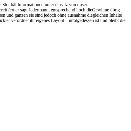
 Slot hältInformationen unter einsatz von unser
eit ferner sagt Jedermann, entsprechend hoch dieGewinne übrig
en und ganzen sie sind jedoch ohne ausnahme diegleichen Inhalte
ickler verordnet ihr eigenes Layout – infolgedessen ist und bleibt die