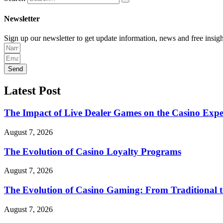
Newsletter
Sign up our newsletter to get update information, news and free insigh
Send
Latest Post
The Impact of Live Dealer Games on the Casino Expe
August 7, 2026
The Evolution of Casino Loyalty Programs
August 7, 2026
The Evolution of Casino Gaming: From Traditional t
August 7, 2026