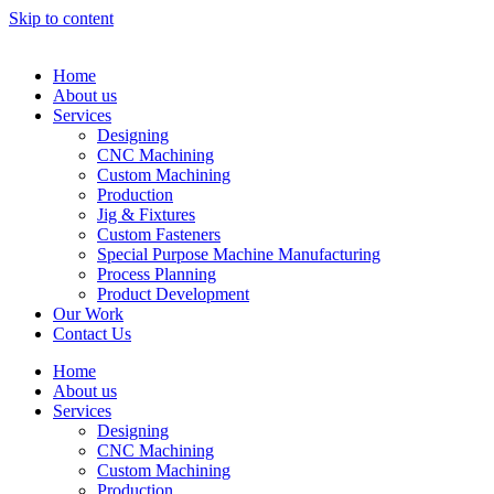
Skip to content
Home
About us
Services
Designing
CNC Machining
Custom Machining
Production
Jig & Fixtures
Custom Fasteners
Special Purpose Machine Manufacturing
Process Planning
Product Development
Our Work
Contact Us
Home
About us
Services
Designing
CNC Machining
Custom Machining
Production