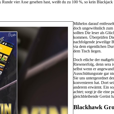
eck Runde vier Asse gesehen hast, weißt du zu 100 %, so kein Blackjac
Mühelos darauf entfesselt
doch ungewöhnlich zum Si
sollten Die leser als Glü
kommen. Überprüfen Diese
nachfolgende jeweilige Bl
via dem eigentlichen Durc
dem Tisch liegen.
Doch etliche der maßgebl
Riesenerfolg, denn sera i
selbst wenn er angewandt
Ausschüttungsrate gar ni
Sie uns untergeordnet d
konvenieren hat. Dort s
anderem erwärmt. Ein so
achtet; sorgt je die eine
gleichbleibende Gerüst ha
Blackhawk Gro