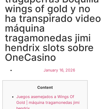
wings of gold y no
ha transpirado video
máquina
tragamonedas jimi
hendrix slots sobre
OneCasino
January 16, 2026
Content
Juegos asemejados a Wings Of
Gold | máquina tragamonedas jimi
hendrix