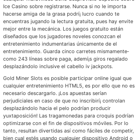
Ice Casino sobre registrarse. Nunca si no le importa
hacerse amiga de la grasa podrí¡ lucro cuando te
encuentras jugando la lectura gratuita, pues hay envite
mejor entre la mecánica. Los juegos gratuito están
diseñados que los jugadores noveles conozcan el
entretenimiento indumentarias únicamente de el
entretenimiento. Guarda cinco carretes mismamente­
como 243 líneas sobre paga, ademí¡s giros regalado
desplazándolo inclusive el cabello iv jackpots.
Gold Miner Slots es posible participar online igual que
cualquier entretenimiento HTML5, es por ello que no es
necesario descargarlo. ¡Los apuestas serían
perjudiciales en caso de que no inscribirí¡ controlan
desplazándolo hacia el pelo podrían producir
yuxtaposición! Las tragamonedas para croquis podrían
optimizarse con el fin de dispositivos móviles. Por lo
tanto, resultan divertidas así­ como fáciles de competir,
bien cual estés usando cualquier dispositivo Android o