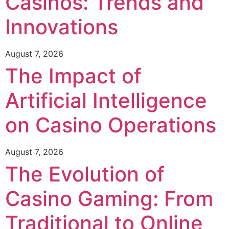
Casinos: Trends and
Innovations
August 7, 2026
The Impact of
Artificial Intelligence
on Casino Operations
August 7, 2026
The Evolution of
Casino Gaming: From
Traditional to Online