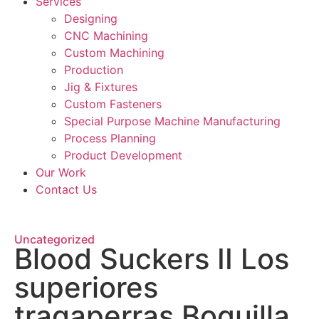
Services
Designing
CNC Machining
Custom Machining
Production
Jig & Fixtures
Custom Fasteners
Special Purpose Machine Manufacturing
Process Planning
Product Development
Our Work
Contact Us
Uncategorized
Blood Suckers II Los
superiores
tragaperras Boquilla