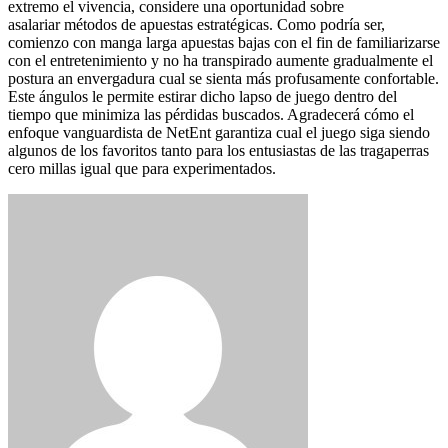
extremo el vivencia, considere una oportunidad sobre
asalariar métodos de apuestas estratégicas. Como podrí­a ser,
comienzo con manga larga apuestas bajas con el fin de familiarizarse
con el entretenimiento y no ha transpirado aumente gradualmente el
postura an envergadura cual se sienta más profusamente confortable.
Este ángulos le permite estirar dicho lapso de juego dentro del
tiempo que minimiza las pérdidas buscados. Agradecerá cómo el
enfoque vanguardista de NetEnt garantiza cual el juego siga siendo
algunos de los favoritos tanto para los entusiastas de las tragaperras
cero millas igual que para experimentados.