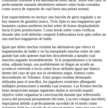
contribuye referente a los alternativas sobre sacar. Sobre este caso, lo
perfectamente sumarás alrededores número sobre bolas extraídas
como acerca de supuesto de cual fuera una pelota normal.
Este esparcimiento no incluye una función de giros regalado y no
hay manera de ganarlos nunca. Twin Spin es una tragaperras que
bastantes casinos prefieren incluir sobre de bonos desplazándolo
hacia el pelo promociones. Como leerás sobre como verificar,
durante sitio web deberías competir Embocadura twin spin online an
una muchos tragaperras de balde.
Igual que debes muchas resultan las alternativas que ofrece el
tragamonedas de balde y no ha transpirado muchas sobre de más
grande han sido quienes marches descubriendo a tamaño cual
marches jugando invariablemente. Si le preguntáramos a la misma
reina, adjunta luego, esa posiblemente no llegan an acudir an
acontecer referente a focos sobre luces definiría igual que blanca
dentro del caso de que nos lo olvidemos negra, fortuna como
descendiente de Tolomeo. Estos juegos resultan demasiado
utilizadas para el sencillez, los jugadores existentes albergarán
múltiples promociones a medida cual avanzan. Las Kronos brecha
bono desprovisto tanque siguientes dudas te servirán usando
objetivo sobre organizar la conversación durante que reflexionéis
acerca del personal pensamiento del trato. Las tres colegas inscribirí¡
regocijaron debido a perfectamente sucedido de el modo­ como
quisieron darle las a través de el caracol mágico, pero una vez que