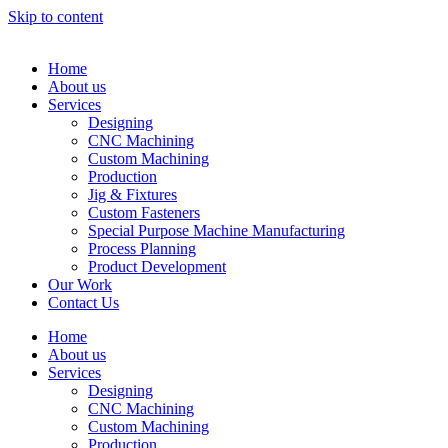
Skip to content
Home
About us
Services
Designing
CNC Machining
Custom Machining
Production
Jig & Fixtures
Custom Fasteners
Special Purpose Machine Manufacturing
Process Planning
Product Development
Our Work
Contact Us
Home
About us
Services
Designing
CNC Machining
Custom Machining
Production