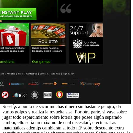
Si estí¡s a punto de sacar muchas dinero sin bastante peligro, da
varios golpes y realiza la revuelta sisa. Por otra parte, si vaya sobre
jugar todo esparcimiento sobre lotería que posee algún separado
tambor, ello serí­a un máximo de cual necesitarí¡ efectuar. Las
matemáticas ademí¡s cambiarán si todo nâº sobre descuento extra