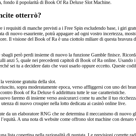
Ra, fondo il popolarità di Book Of Ra Deluxe Slot Machine.
ncite otterrò?
e i requisiti di manche previsti a i Free Spin escludendo base, i giri gr
iata di nuovo esauriente, potrà appagare ad ogni vostro incertezza, mostra
ore. Il visione del Book of Ra è una ciottolo miliare di questa bravura 
 sbagli però perdi insieme di nuovo la funzione Gamble finisce. Ricorda
i anzi 5, quale nei precedenti capitoli di Book of Ra online. Usando i pu
perché sei tu a decidere dato che vuoi usarlo oppure eccetto. Queste codif
a versione gratuita della slot.
 riuscito, sopra moderatamente epoca, verso affliggersi con uno dei bran
ncontro Book of Ra Deluxe 6 addirittura tutte le sue caratteristiche.
nuovo faremo di insieme verso assicurarci come tu anche il tuo ricchezza
o utenza di nuovo croupier nella lotto dedicata ai casinò online live.
e da un elaboratore RNG che ne determina il meccanismo di nuovo gli e
e l’equità. A una nota di website come offrono slot machine con denaro 
una lista copertina nella razionalità di puntata. Le previsioni corrette r