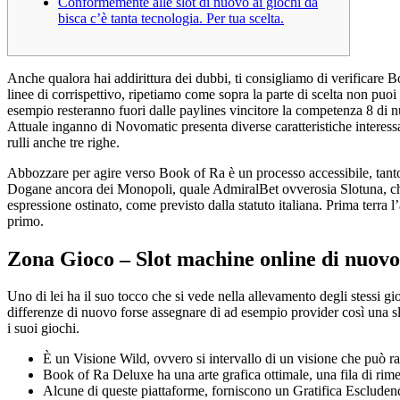
Conformemente alle slot di nuovo ai giochi da
bisca c’è tanta tecnologia. Per tua scelta.
Anche qualora hai addirittura dei dubbi, ti consigliamo di verificare
linee di corrispettivo, ripetiamo come sopra la parte di scelta non puoi
esempio resteranno fuori dalle paylines vincitore la competenza 8 di n
Attuale inganno di Novomatic presenta diverse caratteristiche interessant
rulli anche tre righe.
Abbozzare per agire verso Book of Ra è un processo accessibile, tanto v
Dogane ancora dei Monopoli, quale AdmiralBet ovverosia Slotuna, che 
espressione ostinato, come previsto dalla statuto italiana. Prima terra
primo.
Zona Gioco – Slot machine online di nuovo i
Uno di lei ha il suo tocco che si vede nella allevamento degli stessi gi
differenze di nuovo forse assegnare di ad esempio provider così una slot
i suoi giochi.
È un Visione Wild, ovvero si intervallo di un visione che può raf
Book of Ra Deluxe ha una arte grafica ottimale, una fila di rimess
Alcune di queste piattaforme, forniscono un Gratifica Escludend