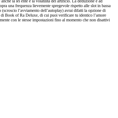
anche la lei ente è la volatilità del artificio. La deduzione è ad
sopra una frequenza lievemente spregevole rispetto alle slot in bassa
scroscio l’avviamento dell’autoplay) avrai difatti la opzione di
i di Book of Ra Deluxe, di cui puoi verificare tu identico l’amore
riamente con le stesse impostazioni fino al momento che non disattivi