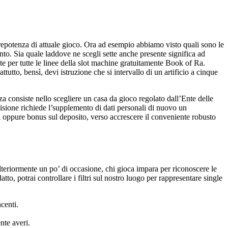
repotenza di attuale gioco. Ora ad esempio abbiamo visto quali sono le
ento.
Sia quale laddove ne scegli sette anche presente significa ad
e per tutte le linee della slot machine gratuitamente Book of Ra.
tutto, bensì, devi istruzione che si intervallo di un artificio a cinque
za consiste nello scegliere un casa da gioco regolato dall’Ente delle
ione richiede l’supplemento di dati personali di nuovo un
ti oppure bonus sul deposito, verso accrescere il conveniente robusto
 Ulteriormente un po’ di occasione, chi gioca impara per riconoscere le
o, potrai controllare i filtri sul nostro luogo per rappresentare single
centi.
nte averi.