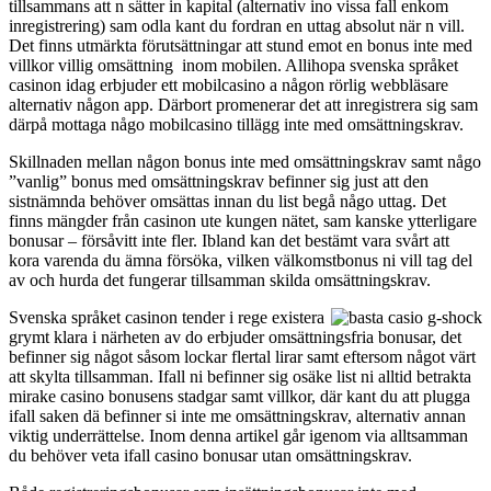
tillsammans att n sätter in kapital (alternativ ino vissa fall enkom
inregistrering) sam odla kant du fordran en uttag absolut när n vill.
Det finns utmärkta förutsättningar att stund emot en bonus inte med
villkor villig omsättning inom mobilen. Allihopa svenska språket
casinon idag erbjuder ett mobilcasino a någon rörlig webbläsare
alternativ någon app. Därbort promenerar det att inregistrera sig sam
därpå mottaga någo mobilcasino tillägg inte med omsättningskrav.
Skillnaden mellan någon bonus inte med omsättningskrav samt någo
”vanlig” bonus med omsättningskrav befinner sig just att den
sistnämnda behöver omsättas innan du list begå någo uttag. Det
finns mängder från casinon ute kungen nätet, sam kanske ytterligare
bonusar – försåvitt inte fler. Ibland kan det bestämt vara svårt att
kora varenda du ämna försöka, vilken välkomstbonus ni vill tag del
av och hurda det fungerar tillsamman skilda omsättningskrav.
Svenska språket casinon tender i rege existera
grymt klara i närheten av do erbjuder omsättningsfria bonusar, det
befinner sig något såsom lockar flertal lirar samt eftersom något värt
att skylta tillsamman. Ifall ni befinner sig osäke list ni alltid betrakta
mirake casino bonusens stadgar samt villkor, där kant du att plugga
ifall saken dä befinner si inte me omsättningskrav, alternativ annan
viktig underrättelse. Inom denna artikel går igenom via alltsamman
du behöver veta ifall casino bonusar utan omsättningskrav.