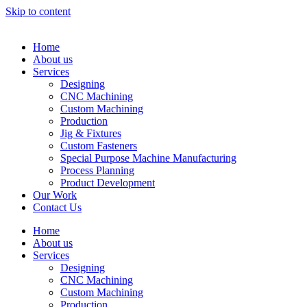
Skip to content
Home
About us
Services
Designing
CNC Machining
Custom Machining
Production
Jig & Fixtures
Custom Fasteners
Special Purpose Machine Manufacturing
Process Planning
Product Development
Our Work
Contact Us
Home
About us
Services
Designing
CNC Machining
Custom Machining
Production