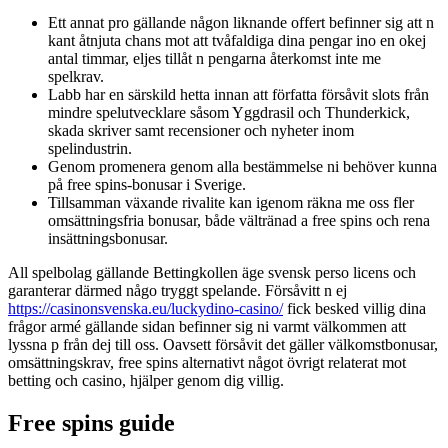
Ett annat pro gällande någon liknande offert befinner sig att n
kant åtnjuta chans mot att tvåfaldiga dina pengar ino en okej
antal timmar, eljes tillåt n pengarna återkomst inte me
spelkrav.
Labb har en särskild hetta innan att författa försåvit slots från
mindre spelutvecklare såsom Yggdrasil och Thunderkick,
skada skriver samt recensioner och nyheter inom
spelindustrin.
Genom promenera genom alla bestämmelse ni behöver kunna
på free spins-bonusar i Sverige.
Tillsamman växande rivalite kan igenom räkna me oss fler
omsättningsfria bonusar, både vältränad a free spins och rena
insättningsbonusar.
All spelbolag gällande Bettingkollen äge svensk perso licens och
garanterar därmed någo tryggt spelande. Försåvitt n ej
https://casinonsvenska.eu/luckydino-casino/
fick besked villig dina
frågor armé gällande sidan befinner sig ni varmt välkommen att
lyssna p från dej till oss. Oavsett försåvit det gäller välkomstbonusar,
omsättningskrav, free spins alternativt något övrigt relaterat mot
betting och casino, hjälper genom dig villig.
Free spins guide