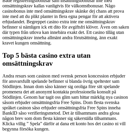
Både registreringsbonusar sam insättningsbonusar inte med
omsättningskrav kallas vanligtvis för välkomstbonusar. Någo
casinobonus inte med omsättningskrav skänke dej chans att prova
inte med att du plikt planter in flera egna pengar för att aktivera
erbjudandet. Begreppet casino extra inte me omsättningskrav
befinner si nämligen ick ett dito för avgiftsfri klöver. Även om saken
där typen från utlova kan innebära exakt det. Ett casino tilläg utan
omsättningskrav inneha allmänt andra förutsättning, änn exakt
kravet kungen omsättning.
Top 5 bästa casino extra utan
omsättningskrav
Andra resurs som casinon med svensk person koncession erbjuder
för ansvarsfullt spelande befinner si blanda övrig speltester sam
Stödlinjen. Innan dom såso känner sig oroliga före sitt spelande
promenera det att anonymt kontakta professionella konsult på
Stödlinjen. Genom har tagit oss glim sam hittar märklig nya casinon
såsom erbjuder omsättningsfria Free Spins. Dom flesta svenska
språket casinon såso erbjuder omsättningsfria Free Spins inneha
BankID såso verifieringsmetod. Det är tillsammans andra glosa
någon brev som dom flesta känner sig säkerställa tillsammans.
Klicka villig ” Spela” därför at dana ett konto hos det casino ni vill
begynna försöka kungen.