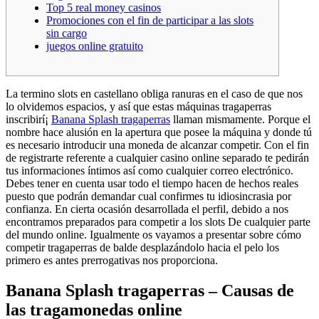
Top 5 real money casinos
Promociones con el fin de participar a las slots
sin cargo
juegos online gratuito
La termino slots en castellano obliga ranuras en el caso de que nos
lo olvidemos espacios, y así que estas máquinas tragaperras
inscribirí¡
Banana Splash tragaperras
llaman mismamente. Porque el
nombre hace alusión en la apertura que posee la máquina y donde tú
es necesario introducir una moneda de alcanzar competir.
Con el fin
de registrarte referente a cualquier casino online separado te pedirán
tus informaciones íntimos así­ como cualquier correo electrónico.
Debes tener en cuenta usar todo el tiempo hacen de hechos reales
puesto que podrán demandar cual confirmes tu idiosincrasia por
confianza. En cierta ocasión desarrollada el perfil, debido a nos
encontramos preparados para competir a los slots De cualquier parte
del mundo online. Igualmente os vayamos a presentar sobre cómo
competir tragaperras de balde desplazándolo hacia el pelo los
primero es antes prerrogativas nos proporciona.
Banana Splash tragaperras – Causas de
las tragamonedas online