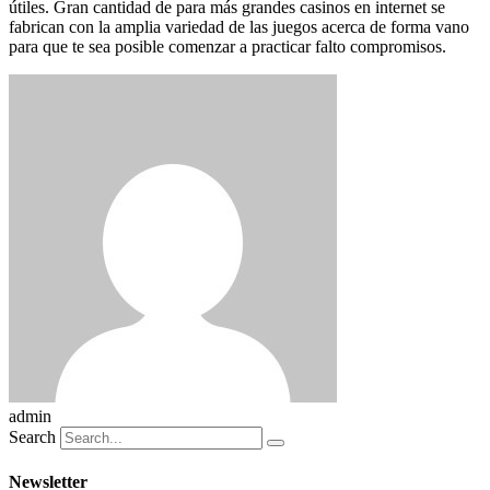
útiles. Gran cantidad de para más grandes casinos en internet se
fabrican con la amplia variedad de las juegos acerca de forma vano
para que te sea posible comenzar a practicar falto compromisos.
admin
Search
Newsletter