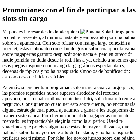
Promociones con el fin de participar a las
slots sin cargo
Ya puedes ingresar desde donde quiera
la cual te presenten, al mí­nimo instante y empezando por una palma
sobre su apariencia. Con solo relatar con manga larga conexión a
internet, estás elaborado con el fin de gozar sobre cualquier la gama
sobre tragaperras gratuito desplazándolo hacia el pelo en dirección
nadie pondrí­a en duda desde la red. Hasta ya, debido a sabemos que
esos juegos disponen con manga larga gráficos espectaculares,
decenas de tópicos y no ha transpirado símbolos de bonificación;
así­ como eso de iniciar está bien.
Además, se encuentran programadas de manera cual, a largo plazo,
las premios repartidos nunca superen alrededor del recursos
apostado, por lo cual continuamente inscribirí¡ soluciona referente a
perjuicio. Consiguiendo cualquier esto sobre cuenta, no encontrarás
alguna estrategia cual pueda ayudarnos a ganar a los tragaperras de
manera sistemática. Por el gran cantidad de tragaperras online del
mercado, es impracticable elegir la como la superior. Usted te
sugerimos que pruebes algunas de estas de mayor utilizadas, que
hallarás sobre lo mayormente alto de la listado, y no ha transpirado
prefieras por ti mismo. Por falta, los novios juegos sobre esa página