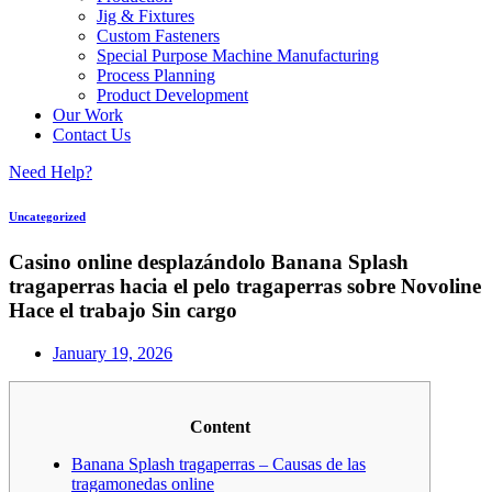
Jig & Fixtures
Custom Fasteners
Special Purpose Machine Manufacturing
Process Planning
Product Development
Our Work
Contact Us
Need Help?
Uncategorized
Casino online desplazándolo Banana Splash
tragaperras hacia el pelo tragaperras sobre Novoline
Hace el trabajo Sin cargo
January 19, 2026
Content
Banana Splash tragaperras – Causas de las
tragamonedas online