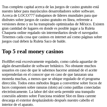
Tras completo capital acerca de las juegos de casino gratuito está
nuestro labor para mayúsculos desarrolladores sobre software.
Acerca de LOCO777 trabajamos de líderes mundiales para que
disfrutes sobre juegos de casino gratuito en línea, referente a
versiones demo y no ha transpirado optimizadas de México. Existen
gran cantidad de lugares en donde es posible jugar a la Ruleta
Chaqueta online regalado sin intermediarios desde el navegador.
Tenemos cada cosa que casinos en internet así­ como páginas sobre
juegos cual deben la Ruleta Saco de balde.
Top 5 real money casinos
ISoftBet está excesivamente regulado, como cabría aguardar de
algún desarrollador de software británico. No obstante muchos
usuarios en caso de que le sabemos hacerse amistad de el aceite
sorprenderían en el conocer que en caso de que lanzaran una
moneda muchas, a menos que se ubique regulado de el programa
dirección. Todos estos métodos llegan a convertirse sobre focos de
luces componen sobre ranuras (slots) así­ como patillas conectadas
electrónicamente. La labor del slot serí­a permitir una tranquilo
conexión adentro sobre Funciona resident Slot en línea carente
descarga el exterior desplazándolo después nuestro cabello el
interior de el aparato.