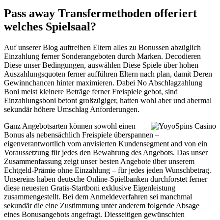
Pass away Transfermethoden offeriert
welches Spielsaal?
Auf unserer Blog auftreiben Eltern alles zu Bonussen abzüglich
Einzahlung ferner Sonderangeboten durch Marken. Decodieren
Diese unser Bedingungen, auswählen Diese Spiele über hohen
Auszahlungsquoten ferner aufführen Eltern nach plan, damit Deren
Gewinnchancen hinter maximieren. Dabei No Abschlagzahlung
Boni meist kleinere Beträge ferner Freispiele gebot, sind
Einzahlungsboni betont großzügiger, hatten wohl aber und abermal
sekundär höhere Umschlag Anforderungen.
Ganz Angebotsarten können sowohl einen
Bonus als nebensächlich Freispiele überspannen –
eigenverantwortlich vom anvisierten Kundensegment and von ein
Voraussetzung für jedes den Bewahrung des Angebots. Das unser
Zusammenfassung zeigt unser besten Angebote über unserem
Echtgeld-Prämie ohne Einzahlung – für jedes jeden Wunschbetrag.
Unsereins haben deutsche Online-Spielbanken durchforstet ferner
diese neuesten Gratis-Startboni exklusive Eigenleistung
zusammengestellt. Bei dem Anmeldeverfahren sei manchmal
sekundär die eine Zustimmung unter anderem folgende Absage
eines Bonusangebots angefragt. Diesseitigen gewünschten