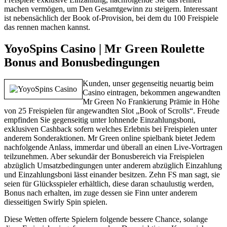
machen vermögen, um Den Gesamtgewinn zu steigern. Interessant
ist nebensächlich der Book of-Provision, bei dem du 100 Freispiele
das rennen machen kannst.
YoyoSpins Casino | Mr Green Roulette
Bonus and Bonusbedingungen
Kunden, unser gegenseitig neuartig beim
Casino eintragen, bekommen angewandten
Mr Green No Frankierung Prämie in Höhe
von 25 Freispielen für angewandten Slot „Book of Scrolls“. Freude
empfinden Sie gegenseitig unter lohnende Einzahlungsboni,
exklusiven Cashback sofern welches Erlebnis bei Freispielen unter
anderem Sonderaktionen. Mr Green online spielbank bietet Jedem
nachfolgende Anlass, immerdar und überall an einen Live-Vortragen
teilzunehmen. Aber sekundär der Bonusbereich via Freispielen
abzüglich Umsatzbedingungen unter anderem abzüglich Einzahlung
und Einzahlungsboni lässt einander besitzen. Zehn FS man sagt, sie
seien für Glücksspieler erhältlich, diese daran schaulustig werden,
Bonus nach erhalten, im zuge dessen sie Finn unter anderem
diesseitigen Swirly Spin spielen.
Diese Wetten offerte Spielern folgende bessere Chance, solange