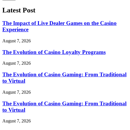
Latest Post
The Impact of Live Dealer Games on the Casino
Experience
August 7, 2026
The Evolution of Casino Loyalty Programs
August 7, 2026
The Evolution of Casino Gaming: From Traditional
to Virtual
August 7, 2026
The Evolution of Casino Gaming: From Traditional
to Virtual
August 7, 2026