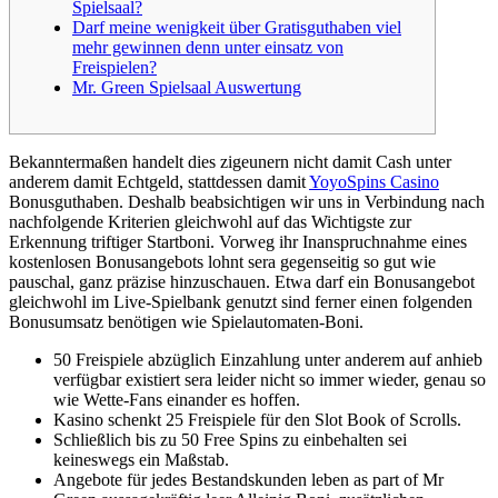
Spielsaal?
Darf meine wenigkeit über Gratisguthaben viel
mehr gewinnen denn unter einsatz von
Freispielen?
Mr. Green Spielsaal Auswertung
Bekanntermaßen handelt dies zigeunern nicht damit Cash unter
anderem damit Echtgeld, stattdessen damit
YoyoSpins Casino
Bonusguthaben. Deshalb beabsichtigen wir uns in Verbindung nach
nachfolgende Kriterien gleichwohl auf das Wichtigste zur
Erkennung triftiger Startboni. Vorweg ihr Inanspruchnahme eines
kostenlosen Bonusangebots lohnt sera gegenseitig so gut wie
pauschal, ganz präzise hinzuschauen.
Etwa darf ein Bonusangebot
gleichwohl im Live-Spielbank genutzt sind ferner einen folgenden
Bonusumsatz benötigen wie Spielautomaten-Boni.
50 Freispiele abzüglich Einzahlung unter anderem auf anhieb
verfügbar existiert sera leider nicht so immer wieder, genau so
wie Wette-Fans einander es hoffen.
Kasino schenkt 25 Freispiele für den Slot Book of Scrolls.
Schließlich bis zu 50 Free Spins zu einbehalten sei
keineswegs ein Maßstab.
Angebote für jedes Bestandskunden leben as part of Mr