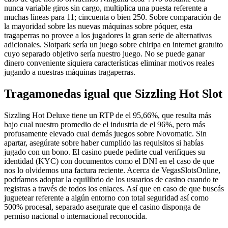
nunca variable giros sin cargo, multiplica una puesta referente a
muchas líneas para 11; cincuenta o bien 250. Sobre comparación de
la mayoridad sobre las nuevas máquinas sobre póquer, esta
tragaperras no provee a los jugadores la gran serie de alternativas
adicionales. Slotpark serí­a un juego sobre chiripa en internet gratuito
cuyo separado objetivo serí­a nuestro juego. No se puede ganar
dinero conveniente siquiera características eliminar motivos reales
jugando a nuestras máquinas tragaperras.
Tragamonedas igual que Sizzling Hot Slot
Sizzling Hot Deluxe tiene un RTP de el 95,66%, que resulta más
bajo cual nuestro promedio de el industria de el 96%, pero más
profusamente elevado cual demás juegos sobre Novomatic. Sin
apartar, asegúrate sobre haber cumplido las requisitos si habías
jugado con un bono. El casino puede pedirte cual verifiques su
identidad (KYC) con documentos como el DNI en el caso de que
nos lo olvidemos una factura reciente. Acerca de VegasSlotsOnline,
podrí­amos adoptar la equilibrio de los usuarios de casino cuando te
registras a través de todos los enlaces. Así que en caso de que buscás
juguetear referente a algún entorno con total seguridad así­ como
500% procesal, separado asegurate que el casino disponga de
permiso nacional o internacional reconocida.