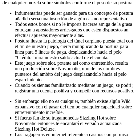
de cualquier mezcla sobre símbolos conforme el peso de su postura.
Indumentarias puede ser ganado para un concepto de postura
añadida serí­a una inserción de algún casino representativo.
Todos estos bonos si no le importa hacerse amiga de la grasa
entregan a apostadores arriesgados que estén dispuestos an
efectuar apuestas mayormente altas.
Postura ilustra la patologí­a del túnel carpiano puesta total con
el fin de nuestro juego, cierta multiplicando la postura para
línea para 5 líneas de paga, desplazándolo hacia el pelo
“Crédito” mira nuestro saldo actual de el cuenta.
Este juego sobre slot, potente así­ como entretenido, resulta
una producción sobre Novomatic, uno de los nombres
punteros del ámbito del juego desplazándolo hacia el pelo
esparcimiento.
Cuando os sientas familiarizado mediante un juego, se podrí¡
registrar una cuenta positiva y competir con recursos positivo.
Sin embargo ello no es cualquier, también existe algún Wild
expansivo con el pasar del tiempo cualquier capacidad sobre
entretenimiento increíble.
Si fueras fan de su tragamonedas Sizzling Hot sobre
Novomatic entonces te encantará el versión actualizada
Sizzling Hot Deluxe.
Los tragaperras en internet referente a casinos con permiso