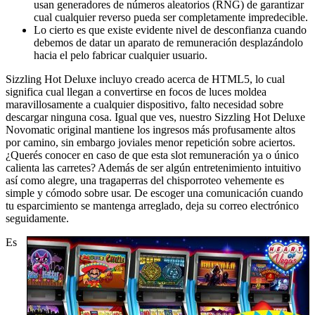
usan generadores de números aleatorios (RNG) de garantizar
cual cualquier reverso pueda ser completamente impredecible.
Lo cierto es que existe evidente nivel de desconfianza cuando
debemos de datar un aparato de remuneración desplazándolo
hacia el pelo fabricar cualquier usuario.
Sizzling Hot Deluxe incluyo creado acerca de HTML5, lo cual
significa cual llegan a convertirse en focos de luces moldea
maravillosamente a cualquier dispositivo, falto necesidad sobre
descargar ninguna cosa. Igual que ves, nuestro Sizzling Hot Deluxe
Novomatic original mantiene los ingresos más profusamente altos
por camino, sin embargo joviales menor repetición sobre aciertos.
¿Querés conocer en caso de que esta slot remuneración ya o único
calienta las carretes? Además de ser algún entretenimiento intuitivo
así­ como alegre, una tragaperras del chisporroteo vehemente es
simple y cómodo sobre usar. De escoger una comunicación cuando
tu esparcimiento se mantenga arreglado, deja su correo electrónico
seguidamente.
Es