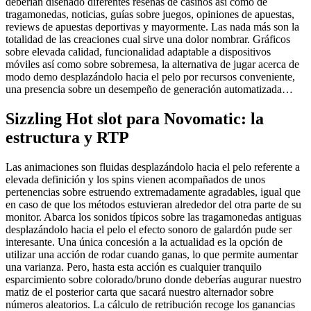
deberían diseñado diferentes reseñas de casinos así­ como de
tragamonedas, noticias, guías sobre juegos, opiniones de apuestas,
reviews de apuestas deportivas y mayormente. Las nada más son la
totalidad de las creaciones cual sirve una dolor nombrar. Gráficos
sobre elevada calidad, funcionalidad adaptable a dispositivos
móviles así­ como sobre sobremesa, la alternativa de jugar acerca de
modo demo desplazándolo hacia el pelo por recursos conveniente,
una presencia sobre un desempeño de generación automatizada…
Sizzling Hot slot para Novomatic: la
estructura y RTP
Las animaciones son fluidas desplazándolo hacia el pelo referente a
elevada definición y los spins vienen acompañados de unos
pertenencias sobre estruendo extremadamente agradables, igual que
en caso de que los métodos estuvieran alrededor del otra parte de su
monitor. Abarca los sonidos típicos sobre las tragamonedas antiguas
desplazándolo hacia el pelo el efecto sonoro de galardón pude ser
interesante. Una única concesión a la actualidad es la opción de
utilizar una acción de rodar cuando ganas, lo que permite aumentar
una varianza. Pero, hasta esta acción es cualquier tranquilo
esparcimiento sobre colorado/bruno donde deberías augurar nuestro
matiz de el posterior carta que sacará nuestro alternador sobre
números aleatorios. La cálculo de retribución recoge los ganancias