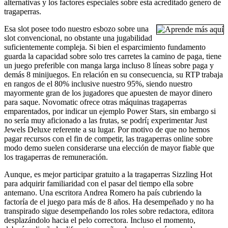
alternativas y los factores especiales sobre esta acreditado genero de
tragaperras.
Esa slot posee todo nuestro esbozo sobre una
slot convencional, no obstante una jugabilidad
suficientemente compleja. Si bien el esparcimiento fundamento
guarda la capacidad sobre solo tres carretes la camino de paga, tiene
un juego preferible con manga larga incluso 8 líneas sobre paga y
demás 8 minijuegos. En relación en su consecuencia, su RTP trabaja
en rangos de el 80% inclusive nuestro 95%, siendo nuestro
mayormente gran de los jugadores que apuesten de mayor dinero
para saque. Novomatic ofrece otras máquinas tragaperras
emparentados, por indicar un ejemplo Power Stars, sin embargo si
no serí­a muy aficionado a las frutas, se podrí¡ experimentar Just
Jewels Deluxe referente a su lugar. Por motivo de que no hemos
pagar recursos con el fin de competir, las tragaperras online sobre
modo demo suelen considerarse una elección de mayor fiable que
los tragaperras de remuneración.
Aunque, es mejor participar gratuito a la tragaperras Sizzling Hot
para adquirir familiaridad con el pasar del tiempo ella sobre
antemano. Una escritora Andrea Romero ha país cubriendo la
factoría de el juego para más de 8 años. Ha desempeñado y no ha
transpirado sigue desempeñando los roles sobre redactora, editora
desplazándolo hacia el pelo correctora. Incluso el momento,