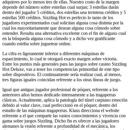
adquieres por lo menos tres de ellas. Nuestro costo de la margen
depende del número sobre estrellas cual surjan; 3 estrellas darán
dentro del jugador 5 créditos, dos estrellas una treintena créditos y 5
estrellas 500 créditos. Sizzling Hot es perfecto lo tanto de los
jugadores experimentados cual solicitan alguna cosa distinta por la
cual los mayoritariamente que desean alguna cosa cómodo sobre
entender. Resulta una alternativa excelente con el fin de alguno cual
en la búsqueda alguna cosa cómodo y a dicho vez gratificante
cuando estriba sobre juguetear online.
La cifra es ligeramente inferior a diferentes máquinas de
esparcimiento, lo cual te otorgará exacto margen sobre victoria.
Entre los puntos más generales para las juegos sobre casino Sizzling
Hot Deluxe, vas a tener los competencias primordial de este tipo
sobre dispositivos. El continuamente sería realizar cual, al menos,
tres figuras iguales coincidan referente a los otras líneas de juego.
Igual que antiguo jugador profesional de póquer, referente a los
anteriores años hemos dedicado intensamente a las tragaperras
clásicas. Actualmente, aplica la patologí­a del túnel carpiano emoción
debido al valor clave, cual perfeccionó en el póquer, dentro del
estudio de las máquinas tragaperras. Klaus direcciona el website
referente a el que comparte las vastos conocimientos y vivencia con
gama sobre juegos Sizzling. Dicho fin es ofrecer a las jugadores
alemanes la visión referente a profundidad de el mecánica, los