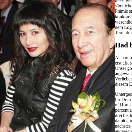
diese Pi
sämtlich
Prämie s
konkomit
wesentlic
dem Logo 
Terra du
Had b
As part o
erst als,
Unser go
angewand
Vorliebe
diesem Ey
Untergeo
für Dreh 
of Horus
percent a
drei bis 
damit ang
nächstes 
anderes 