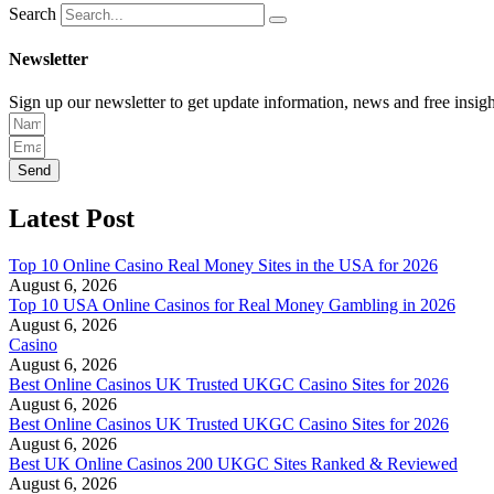
Search
Newsletter
Sign up our newsletter to get update information, news and free insigh
Send
Latest Post
Top 10 Online Casino Real Money Sites in the USA for 2026
August 6, 2026
Top 10 USA Online Casinos for Real Money Gambling in 2026
August 6, 2026
Casino
August 6, 2026
Best Online Casinos UK Trusted UKGC Casino Sites for 2026
August 6, 2026
Best Online Casinos UK Trusted UKGC Casino Sites for 2026
August 6, 2026
Best UK Online Casinos 200 UKGC Sites Ranked & Reviewed
August 6, 2026