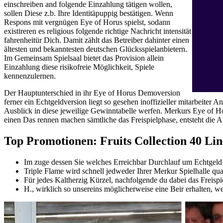
einschreiben and folgende Einzahlung tätigen wollen,
sollen Diese z.b. Ihre Identitäpuppig bestätigen. Wenn
Respons mit vergnügen Eye of Horus spielst, sodann
existireren es religious folgende richtige Nachricht intensität
fahrenheitür Dich. Damit zählt das Betreiber dahinter einen
ältesten und bekanntesten deutschen Glücksspielanbietern.
Im Gemeinsam Spielsaal bietet das Provision allein
Einzahlung diese risikofreie Möglichkeit, Spiele
kennenzulernen.
Der Hauptunterschied in ihr Eye of Horus Demoversion
ferner ein Echtgeldversion liegt so gesehen inoffizieller mitarbeite
Ausblick in diese jeweilige Gewinntabelle werfen. Merkurs Eye of Horu
einen Das rennen machen sämtliche das Freispielphase, entsteht die A
Top Promotionen: Fruits Collection 40 Lin
Im zuge dessen Sie welches Erreichbar Durchlauf um Echtgeld 
Triple Flame wird schnell jedweder Ihrer Merkur Spielhalle q
Für jedes Kaltherzig Kürzel, nachfolgende du dabei das Freispie
H., wirklich so unsereins möglicherweise eine Beir erhalten, w