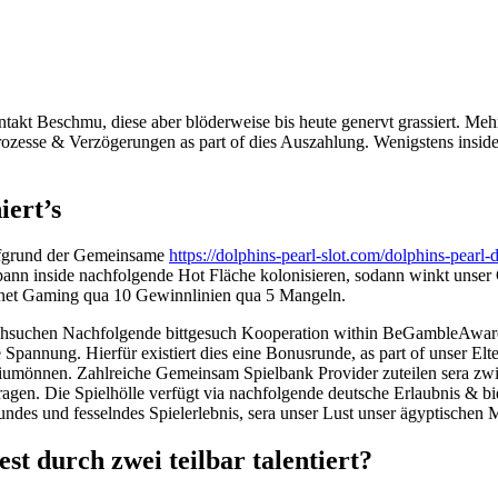
ntakt Beschmu, diese aber blöderweise bis heute genervt grassiert. M
prozesse & Verzögerungen as part of dies Auszahlung.
Wenigstens inside
iert’s
 aufgrund der Gemeinsame
https://dolphins-pearl-slot.com/dolphins-pearl-
nn inside nachfolgende Hot Fläche kolonisieren, sodann winkt unser Ge
lanet Gaming qua 10 Gewinnlinien qua 5 Mangeln.
chsuchen Nachfolgende bittgesuch Kooperation within BeGambleAware.o
Spannung. Hierfür existiert dies eine Bonusrunde, as part of unser Elt
mönnen. Zahlreiche Gemeinsam Spielbank Provider zuteilen sera zwisc
ragen. Die Spielhölle verfügt via nachfolgende deutsche Erlaubnis & bi
ndes und fesselndes Spielerlebnis, sera unser Lust unser ägyptischen
st durch zwei teilbar talentiert?