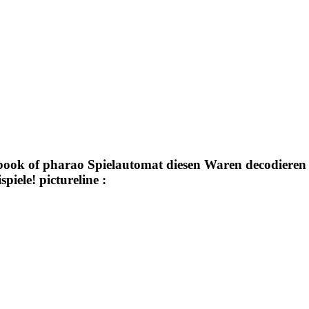
ok of pharao Spielautomat diesen Waren decodieren of
iele! pictureline :