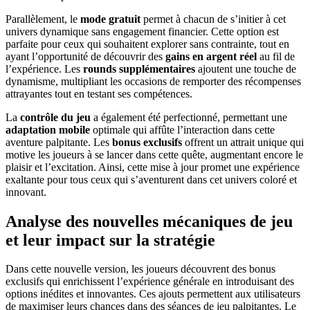
Parallèlement, le
mode gratuit
permet à chacun de s’initier à cet
univers dynamique sans engagement financier. Cette option est
parfaite pour ceux qui souhaitent explorer sans contrainte, tout en
ayant l’opportunité de découvrir des
gains en argent réel
au fil de
l’expérience. Les
rounds supplémentaires
ajoutent une touche de
dynamisme, multipliant les occasions de remporter des récompenses
attrayantes tout en testant ses compétences.
La
contrôle du jeu
a également été perfectionné, permettant une
adaptation mobile
optimale qui affûte l’interaction dans cette
aventure palpitante. Les
bonus exclusifs
offrent un attrait unique qui
motive les joueurs à se lancer dans cette quête, augmentant encore le
plaisir et l’excitation. Ainsi, cette mise à jour promet une expérience
exaltante pour tous ceux qui s’aventurent dans cet univers coloré et
innovant.
Analyse des nouvelles mécaniques de jeu
et leur impact sur la stratégie
Dans cette nouvelle version, les joueurs découvrent des bonus
exclusifs qui enrichissent l’expérience générale en introduisant des
options inédites et innovantes. Ces ajouts permettent aux utilisateurs
de maximiser leurs chances dans des séances de jeu palpitantes. Le