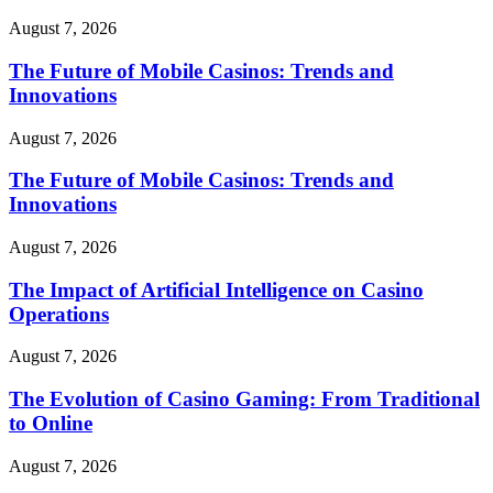
August 7, 2026
The Future of Mobile Casinos: Trends and
Innovations
August 7, 2026
The Future of Mobile Casinos: Trends and
Innovations
August 7, 2026
The Impact of Artificial Intelligence on Casino
Operations
August 7, 2026
The Evolution of Casino Gaming: From Traditional
to Online
August 7, 2026