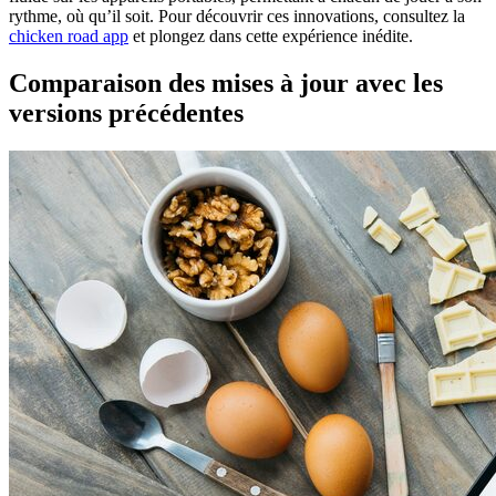
rythme, où qu’il soit. Pour découvrir ces innovations, consultez la
chicken road app
et plongez dans cette expérience inédite.
Comparaison des mises à jour avec les
versions précédentes