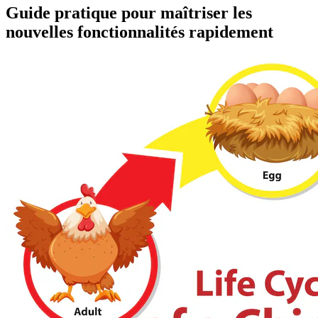
Guide pratique pour maîtriser les
nouvelles fonctionnalités rapidement