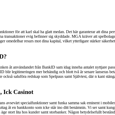
funktioner för att karl skal ha glatt medan. Det här garanterar att dina 
dina transaktioner evig befinner sig skyddade.
MGA kräver att spelbolagen
äger omedelbar resurs mot dina kapital, vilket ytterligare stärker säke
ID?
ken åt användandet från BankID sam idag inneha antalet nyttjare pass
 blir legitimeringen mer behändig och blott två år senare lanseras be
ste också saluföra redskap som Spelpaus samt Självtest, där n kant stänga
 Ick Casinot
mans avsevärt specialfunktioner samt funka samma sak eminent i mobilen
 uttag åt en bankkonto som icke står ino ditt benämnin. Vi ser samt ku
äge stort lita hos kunder samt storbanker. Någon betydelsefullt bestån