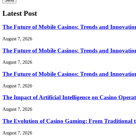
Send
Latest Post
The Future of Mobile Casinos: Trends and Innovatio
August 7, 2026
The Future of Mobile Casinos: Trends and Innovatio
August 7, 2026
The Future of Mobile Casinos: Trends and Innovatio
August 7, 2026
The Impact of Artificial Intelligence on Casino Opera
August 7, 2026
The Evolution of Casino Gaming: From Traditional t
August 7, 2026