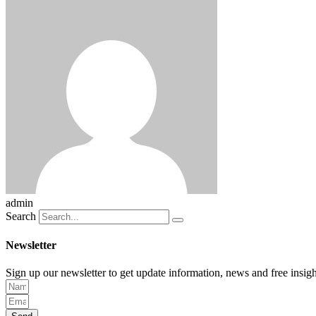
admin
Search
Newsletter
Sign up our newsletter to get update information, news and free insigh