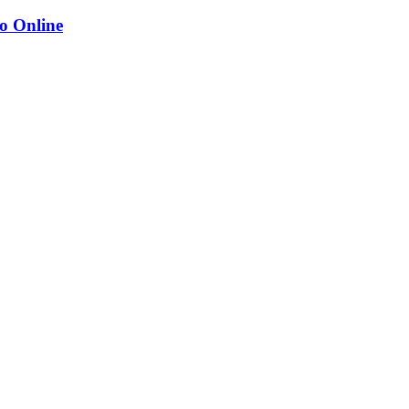
o Online