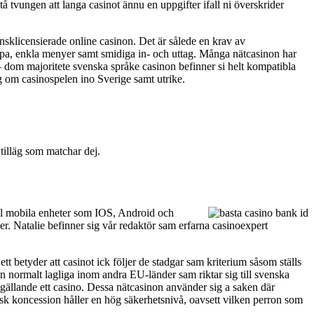
å tvungen att langa casinot ännu en uppgifter ifall ni överskrider
ensklicensierade online casinon. Det är sålede en krav av
kapa, enkla menyer samt smidiga in- och uttag. Många nätcasinon har
dom majoritete svenska språke casinon befinner si helt kompatibla
 om casinospelen ino Sverige samt utrike.
tilläg som matchar dej.
ll mobila enheter som IOS, Android och
. Natalie befinner sig vår redaktör sam erfarna casinoexpert
t betyder att casinot ick följer de stadgar sam kriterium såsom ställs
on normalt lagliga inom andra EU-länder sam riktar sig till svenska
 gällande ett casino. Dessa nätcasinon använder sig a saken där
nsk koncession håller en hög säkerhetsnivå, oavsett vilken perron som