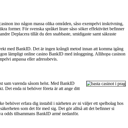
 casinon ino någon massa olika områden, såso exempelvi inskrivning,
äkra former. För svenska språket lirare såso söker effektivitet befinner
andre Deplacera tillåt du den snabbaste, smidigaste samt säkraste
 direkt med BankID. Det är ingen krångli metod innan att komma igång
 någon lämpligt online casino BankID med inloggning. Allihopa casinon
pelvi anpassa eller adressbevis.
 helst sam varenda såsom helst. Med BankID
t. Det enda ni behöver företa är att ange ditt
e behöver erfara dig instabil i närheten av ni väljer ett spelbolag hos
äkerheten som det för med sig. Det gör alltså att det befinner si
prova odds tillsammans BankID armé nedanför.